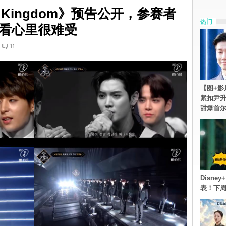
o Kingdom》预告公开，参赛者
热门
看心里很难受
11
【图+影
紧扣尹升
甜爆首
Disn
表！下