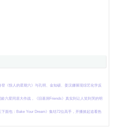
将登《惊人的星期六》与孔明、金知硕、姜汉娜展现综艺化学反
同龄六星同居大作战，《旧基洞Friends》真实到让人笑到哭的明
包：Bake Your Dream》集结72位高手，开播掀起追看热