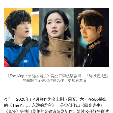
《The King：永远的君主》再公开李敏镐剧照！「能以更成熟
的面貌与金银淑作家合作，更加有意义」
今年（2020年）4月将作为金土剧（周五、六）在SBS播出
的《The King：永远的君主》，是曾创作出《阳光先生》、
《鬼怪》等热门剧集的金银淑编剧新作。陆续公开预告影片