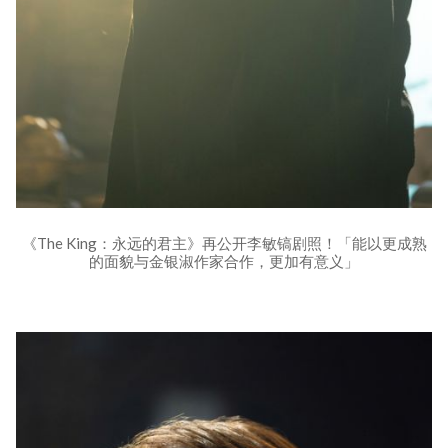
《The King：永远的君主》再公开李敏镐剧照！「能以更成熟
的面貌与金银淑作家合作，更加有意义」