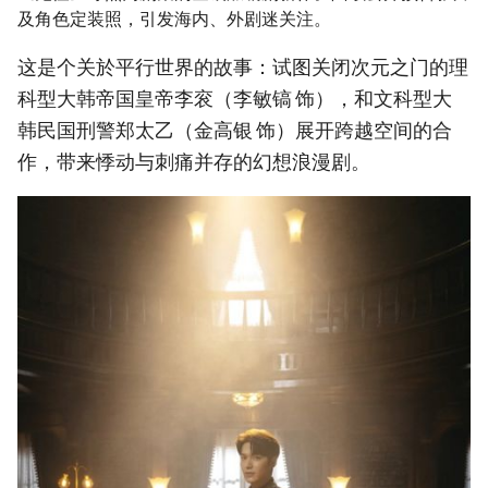
及角色定装照，引发海内、外剧迷关注。
这是个关於平行世界的故事：试图关闭次元之门的理
科型大韩帝国皇帝李衮（李敏镐 饰），和文科型大
韩民国刑警郑太乙（金高银 饰）展开跨越空间的合
作，带来悸动与刺痛并存的幻想浪漫剧。