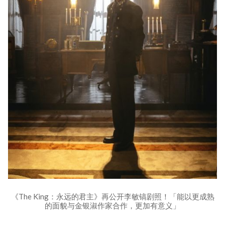
《The King：永远的君主》再公开李敏镐剧照！「能以更成熟
的面貌与金银淑作家合作，更加有意义」