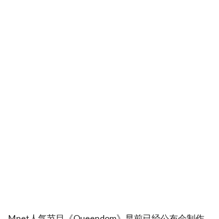
Mnet人气节目《Queendom》早前已经公布会制作