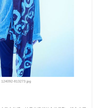
124092-813273.jpg