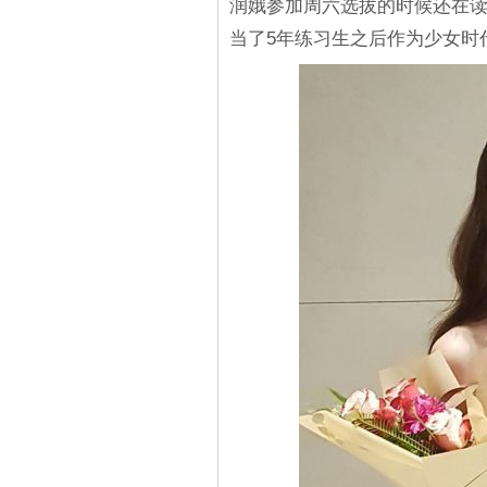
润娥参加周六选拔的时候还在
当了5年练习生之后作为少女时