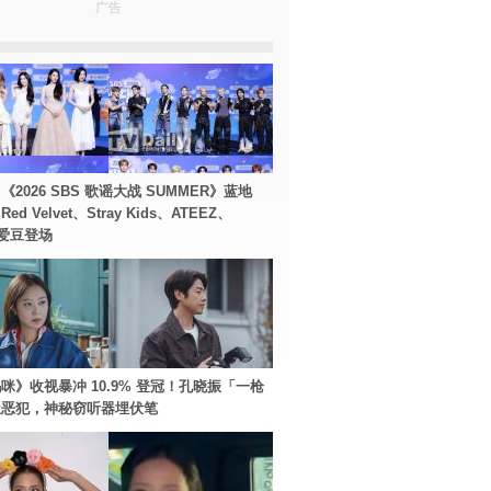
广告
2026 SBS 歌谣大战 SUMMER》蓝地
d Velvet、Stray Kids、ATEEZ、
等爱豆登场
咪》收视暴冲 10.9% 登冠！孔晓振「一枪
极恶犯，神秘窃听器埋伏笔