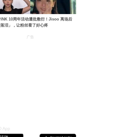
PINK 10周年活动遭批敷衍！Jisoo 离场后
住落泪」，让粉丝看了好心疼
广告
 App