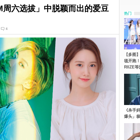
M周六选拔」中脱颖而出的爱豆
热门
4
【多图】《
毯开跑！Re
RIIZE
《杀手妈
爆头」