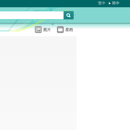
繁中
简中
图片
星档