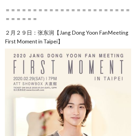
＝＝＝＝＝＝＝＝＝＝＝＝＝＝＝＝＝＝＝＝＝＝＝
＝＝＝＝＝＝
２月２９日：张东润【Jang Dong Yoon FanMeeting
First Moment in Taipei】