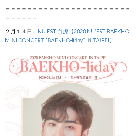
＝＝＝＝＝＝＝＝＝＝＝＝＝＝＝＝＝＝＝＝＝＝＝
＝＝＝＝＝＝
２月１４日：
NU'EST 白虎【2020 NU'EST BAEKHO
MINI CONCERT "BAEKHO-liday" IN TAIPEI】