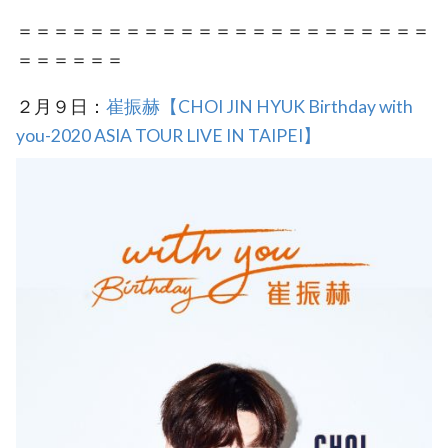
＝＝＝＝＝＝＝＝＝＝＝＝＝＝＝＝＝＝＝＝＝＝＝
＝＝＝＝＝＝
２月９日：
崔振赫【CHOI JIN HYUK Birthday with
you-2020 ASIA TOUR LIVE IN TAIPEI】