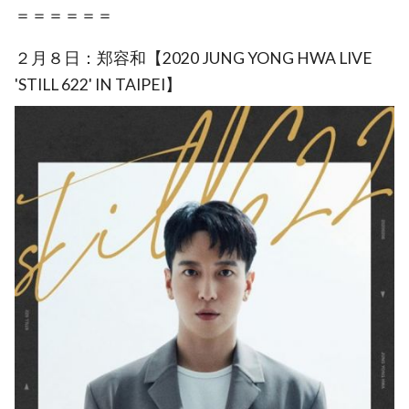
＝＝＝＝＝＝
２月８日：郑容和【2020 JUNG YONG HWA LIVE
'STILL 622' IN TAIPEI】