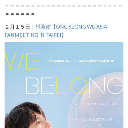
＝＝＝＝＝＝＝＝＝＝＝＝＝＝＝＝＝＝＝＝＝＝＝
＝＝＝＝＝＝
２月１５日：
邕圣佑【ONG SEONG WU ASIA
FANMEETING IN TAIPEI】