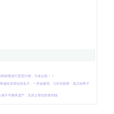
与棺材图进行恶意行销，引发众怒！！
撕碎大前辈递给具荷拉的名片，一开始被骂、几年后获赞「真正的男子
女者不可继承遗产，无良父母别想拿到钱