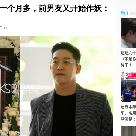
一个月多，前男友又开始作妖：
热门
47
短短几十
《不是
待了！
迷因本尊
车」名
网笑翻