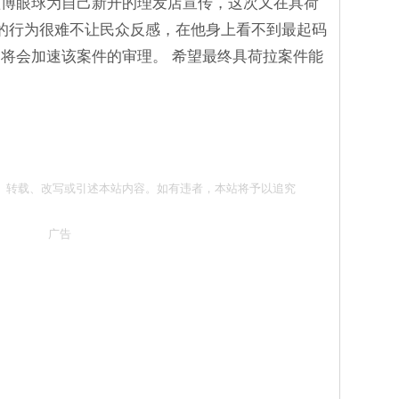
歉博眼球为自己新开的理发店宣传，这次又在具荷
的行为很难不让民众反感，在他身上看不到最起码
将会加速该案件的审理。 希望最终具荷拉案件能
勿抄袭、转载、改写或引述本站内容。如有违者，本站将予以追究
广告