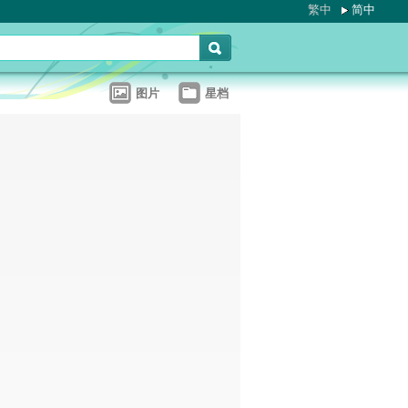
繁中
简中
图片
星档