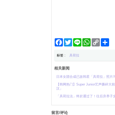
Facebook
Twitter
Line
WhatsApp
Copy
分
Link
享
标签 :
具荷拉
相关新闻
日本女团合成已故韩星「具荷拉」照片
【韩网热门】Super Junior艺声
汉」
「具荷拉法」终於通过了！往后弃养子
留言/评论