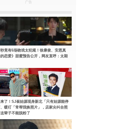
广告
秒竟有6场吻戏太犯规！徐康俊、安恩真
你的恋爱》甜蜜预告公开，网友直呼：太期
来了！SJ崔始源现身新北「只有始源能停
店、暖叮「常帮我换照片」，店家尖叫合照
：这辈子不能脱粉了