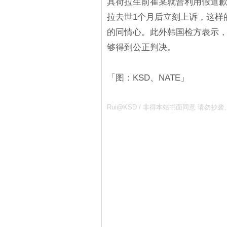
具荷拉生前崔某就曾利用假道
拉去世1个月后立刻上诉，这样
的同情心。此外韩国检方表示，
够得到公正判决。
「图：KSD、NATE」
Rui@KSD / 非得本站书面同意 请