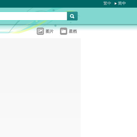
繁中
简中
图片
星档