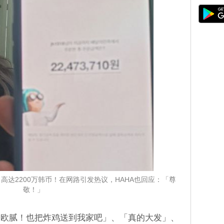
高达2200万韩币！在网路引发热议，HAHA也回应：「尊
敬！」
「欧腻！也把炸鸡送到我家吧」、「真的大发」、