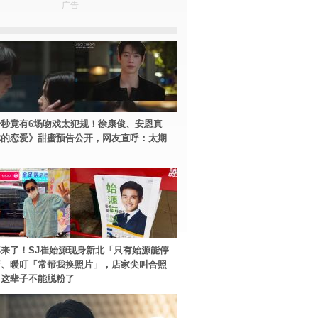
广告
秒竟有6场吻戏太犯规！徐康俊、安恩真
你的恋爱》甜蜜预告公开，网友直呼：太期
来了！SJ崔始源现身新北「只有始源能停
店、暖叮「常帮我换照片」，店家尖叫合照
：这辈子不能脱粉了