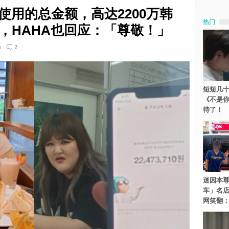
使用的总金额，高达2200万韩
热门
，HAHA也回应：「尊敬！」
n
2
短短几十
《不是
待了！
迷因本尊
车」名
网笑翻