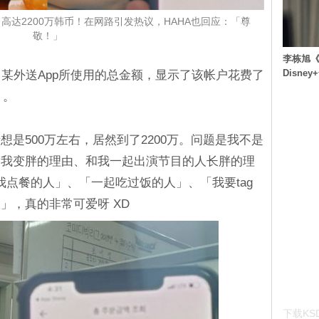
高达2200万韩币！在网路引发热议，HAHA也回应：「尊
敬！」
李栋旭《
Disn
了某外送App所使用的总金额，显示了该帐户花费了
）。
是500万左右，居然到了2200万。问题是我不是
，我变胖的理由、和我一起出演节目的人长胖的理
恿我点餐的人」、「一起吃过饭的人」、「我要tag
」，真的非常可爱呀 XD
下载KSD