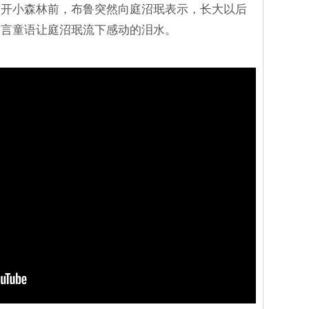
离开小森林前，布鲁突然向庭沼珉表示，长大以后
童言童语让庭沼珉流下感动的泪水。