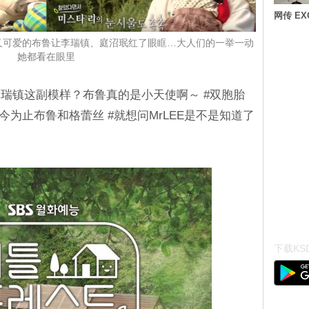
网传 E
又可爱的布鲁让李瑞镇、庭沼珉红了眼眶…大人们的一举一动
她都看在眼里
瑞镇这副模样？布鲁真的是小天使啊～ #双胞胎
今为止布鲁和格蕾丝 #就想问MrLEE是不是知道了
下载KSD