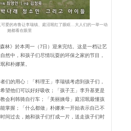
又可爱的布鲁让李瑞镇、庭沼珉红了眼眶…大人们的一举一动
她都看在眼里
小森林》於本周一（7日）迎来完结。这是一档让艺
大自然中，和孩子们尽情玩耍的环保之家的节目，
沼珉和朴娜莱。
演者们的用心：「料理王」李瑞镇考虑到孩子们，
、希望他们可以好好吸收；「孩子王」李升基更是
还教会利韩骑自行车；「美丽姨母」庭沼珉最懂孩
都能掌握；「什么都做」朴娜来一开始表示自己不
著时间过去，她和孩子们打成一片，送走孩子们时