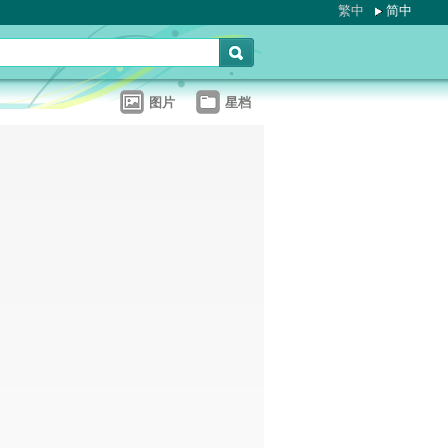
繁中
简中
图片
星档