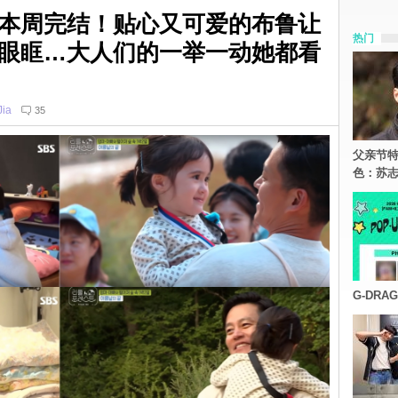
本周完结！贴心又可爱的布鲁让
热门
眼眶…大人们的一举一动她都看
Jia
35
父亲节特
色：苏志
G-DR