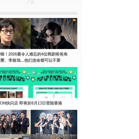
广告
辑！2026最令人难忘的4位韩剧爸爸角
燮、李栋旭...他们连命都可以不要
AGON快闪店 即将於8月13日登陆香港