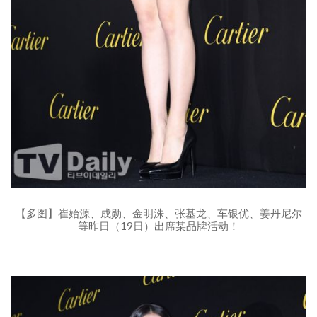
【多图】崔始源、成勋、金明洙、张基龙、车银优、姜丹尼尔
等昨日（19日）出席某品牌活动！