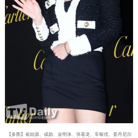
【多图】崔始源、成勋、金明洙、张基龙、车银优、姜丹尼尔