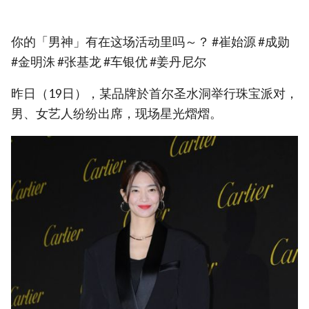
你的「男神」有在这场活动里吗～？ #崔始源 #成勋
#金明洙 #张基龙 #车银优 #姜丹尼尔
昨日（19日），某品牌於首尔圣水洞举行珠宝派对，
男、女艺人纷纷出席，现场星光熠熠。