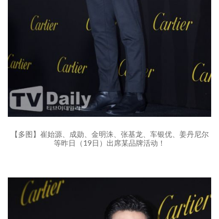
【多图】崔始源、成勋、金明洙、张基龙、车银优、姜丹尼尔
等昨日（19日）出席某品牌活动！