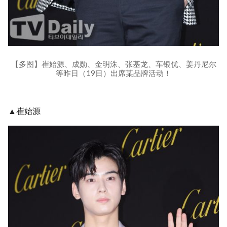
【多图】崔始源、成勋、金明洙、张基龙、车银优、姜丹尼尔
等昨日（19日）出席某品牌活动！
▲崔始源