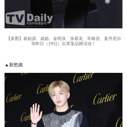
【多图】崔始源、成勋、金明洙、张基龙、车银优、姜丹尼尔
等昨日（19日）出席某品牌活动！
▲新慜娥