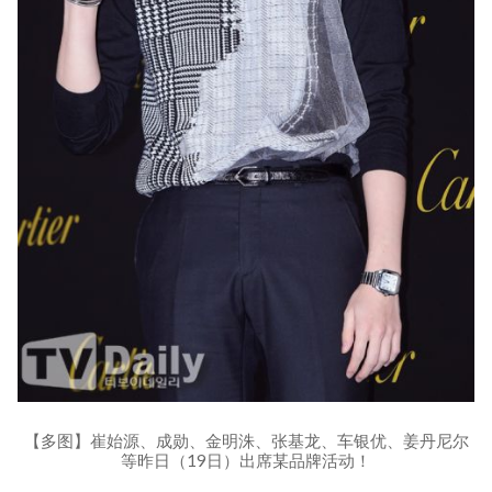
【多图】崔始源、成勋、金明洙、张基龙、车银优、姜丹尼尔
等昨日（19日）出席某品牌活动！