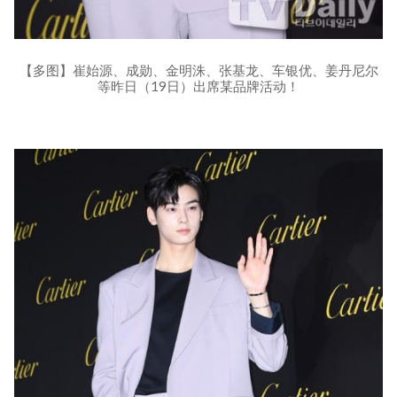
【多图】崔始源、成勋、金明洙、张基龙、车银优、姜丹尼尔
等昨日（19日）出席某品牌活动！