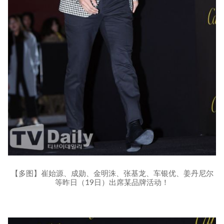
【多图】崔始源、成勋、金明洙、张基龙、车银优、姜丹尼尔
等昨日（19日）出席某品牌活动！