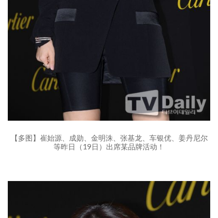
【多图】崔始源、成勋、金明洙、张基龙、车银优、姜丹尼尔
等昨日（19日）出席某品牌活动！