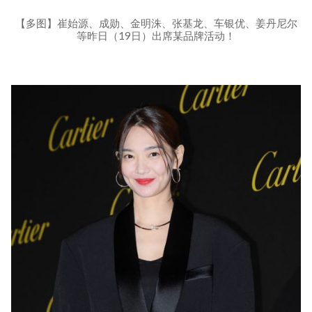
【多图】崔始源、成勋、金明洙、张基龙、车银优、姜丹尼尔
等昨日（19日）出席某品牌活动！