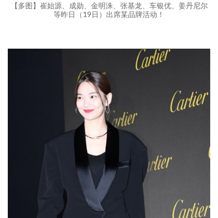
【多图】崔始源、成勋、金明洙、张基龙、车银优、姜丹尼尔
等昨日（19日）出席某品牌活动！