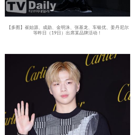
【多图】崔始源、成勋、金明洙、张基龙、车银优、姜丹尼尔
等昨日（19日）出席某品牌活动！