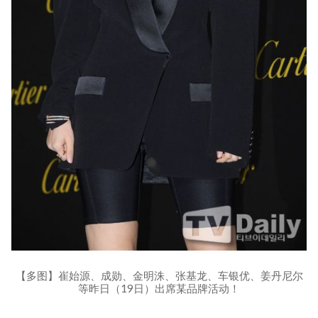
【多图】崔始源、成勋、金明洙、张基龙、车银优、姜丹尼尔
等昨日（19日）出席某品牌活动！