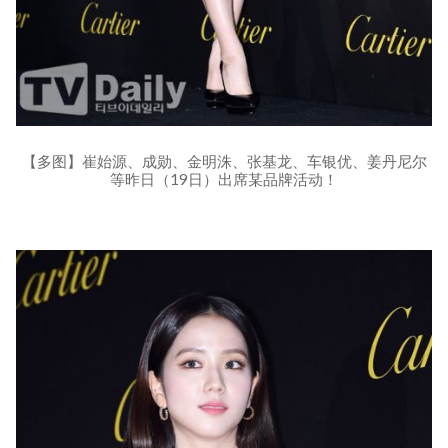
【多图】崔始源、成勋、金明洙、张基龙、车银优、姜丹尼尔
等昨日（19日）出席某品牌活动！