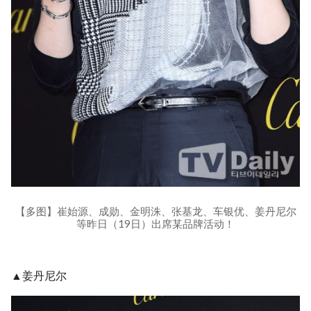
【多图】崔始源、成勋、金明洙、张基龙、车银优、姜丹尼尔
等昨日（19日）出席某品牌活动！
▲姜丹尼尔