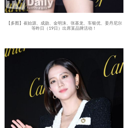
【多图】崔始源、成勋、金明洙、张基龙、车银优、姜丹尼尔
等昨日（19日）出席某品牌活动！