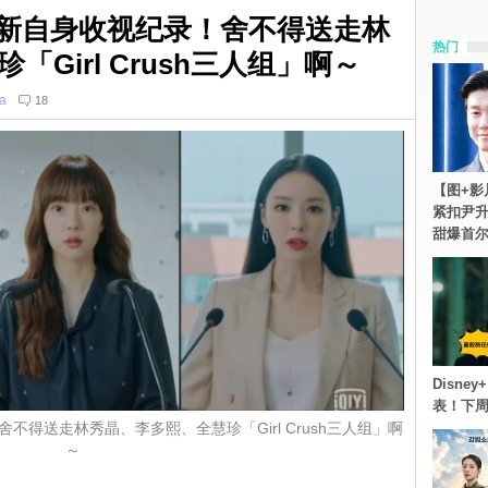
新自身收视纪录！舍不得送走林
热门
Girl Crush三人组」啊～
ia
18
【图+影
紧扣尹升
甜爆首
Disn
表！下
得送走林秀晶、李多熙、全慧珍「Girl Crush三人组」啊
～