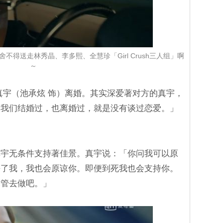
得送走林秀晶、李多熙、全慧珍「Girl Crush三人组」啊
～
真宇（池承炫 饰）离婚。其实深爱著对方的真宇，
。我们结婚过，也离婚过，就是没有谈过恋爱。」
真宇无条件支持著佳景。真宇说：「你问我可以原
杀了我，我也会原谅你。即便到死我也会支持你。
尽管去做吧。」