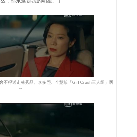
什么，你永远是我的明星。」
得送走林秀晶、李多熙、全慧珍「Girl Crush三人组」啊
～