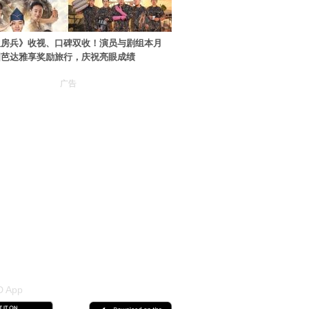
伙房兵》收视、口碑双收！演员与剧组本月
国芭达雅享奖励旅行，庆祝亮眼成绩
广告
 App