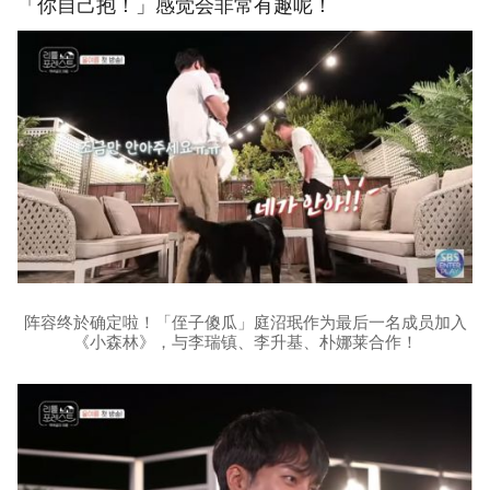
「你自己抱！」感觉会非常有趣呢！
阵容终於确定啦！「侄子傻瓜」庭沼珉作为最后一名成员加入
《小森林》，与李瑞镇、李升基、朴娜莱合作！