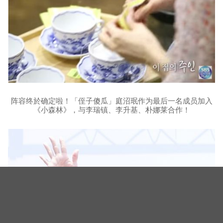
阵容终於确定啦！「侄子傻瓜」庭沼珉作为最后一名成员加入
《小森林》，与李瑞镇、李升基、朴娜莱合作！