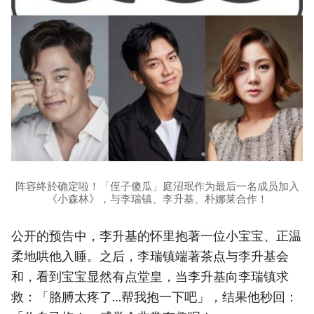
阵容终於确定啦！「侄子傻瓜」庭沼珉作为最后一名成员加入
《小森林》，与李瑞镇、李升基、朴娜莱合作！
公开的预告中，李升基的怀里抱著一位小宝宝、正温
柔地哄他入睡。之后，李瑞镇端著茶点与李升基会
和，看到宝宝显然有点堂皇，当李升基向李瑞镇求
救：「胳膊太疼了…帮我抱一下吧」，结果他秒回：