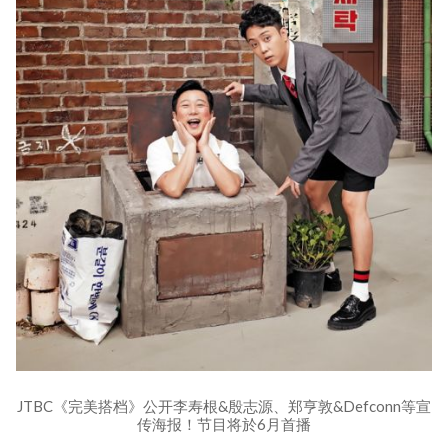
JTBC《完美搭档》公开李寿根&殷志源、郑亨敦&Defconn等宣
传海报！节目将於6月首播