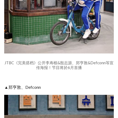
JTBC《完美搭档》公开李寿根&殷志源、郑亨敦&Defconn等宣
传海报！节目将於6月首播
▲郑亨敦、Defconn