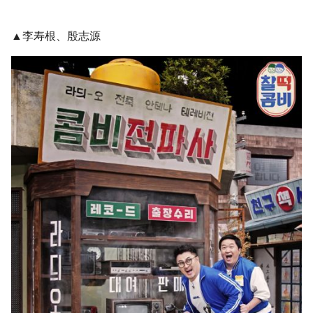
▲李寿根、殷志源