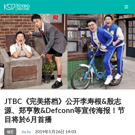
JTBC《完美搭档》公开李寿根&殷志
源、郑亨敦&Defconn等宣传海报！节
目将於6月首播
JiaJia
2019年5月26日 14:03
综艺