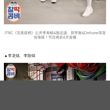
JTBC《完美搭档》公开李寿根&殷志源、郑亨敦&Defconn等宣
传海报！节目将於6月首播
▲李龙镇、李陈镐