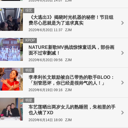
2020年6月20日 14:07
ZJM
综艺
《大逃出3》揭晓时光机器的秘密！节目组
费尽心思就是为了追求真实
2020年6月20日 11:37
ZJM
KPOP
NATURE新歌MV挑战惊悚童话风，部份画
面不过审删减！
2020年6月20日 09:56
ZJM
明星
李孝利长文鼓励被自己带热的歌手BLOO：
「别管恶评，你已经是很帅气的人！」
2020年6月19日 09:16
ZJM
明星
车艺莲晒出两岁女儿的熟睡照，朱相昱的手
也入镜了XD
2020年6月14日 18:00
ZJM