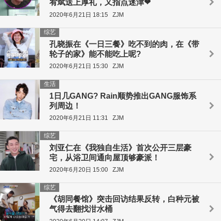
宥斌送上厚礼，又指点迷津❤
2020年6月21日 18:15
ZJM
综艺
孔晓振在《一日三餐》吃不到的肉，在《带
轮子的家》能不能吃上呢?
2020年6月21日 15:30
ZJM
生活
1日几GANG? Rain顺势推出GANG服饰系
列周边！
2020年6月21日 11:31
ZJM
综艺
刘亚仁在《我独自生活》首次公开三层豪
宅，从浴卫间通向屋顶够豪派！
2020年6月20日 15:00
ZJM
综艺
《胡同餐馆》突击回访结果反转，白种元被
气得去翻找泔水桶