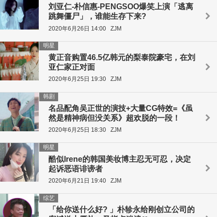
刘亚仁-朴信惠-PENGSOO爆笑上演「逃离
跳舞僵尸」，谁能生存下来?
2020年6月26日 14:00
ZJM
明星
黄正音购置46.5亿韩元的梨泰院豪宅，在刘
亚仁家正对面
2020年6月25日 19:30
ZJM
韩剧
名品配角吴正世的演技+大量CG特效=《虽
然是精神病但没关系》超欢脱的一段！
2020年6月25日 18:30
ZJM
明星
酷似Irene的韩国美妆博主忍无可忍，决定
起诉恶语诽谤者
2020年6月21日 19:40
ZJM
综艺
「给你送什么好? 」朴轸永给刚创立公司的