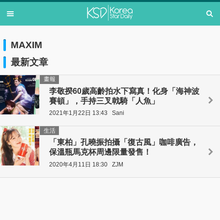
MAXIM
最新文章
畫報
李敬揆60歲高齡拍水下寫真！化身「海神波
賽頓」，手持三叉戟騎「人魚」
2021年1月22日 13:43
Sani
生活
「東柏」孔曉振拍攝「復古風」咖啡廣告，
保溫瓶馬克杯周邊限量發售！
2020年4月11日 18:30
ZJM