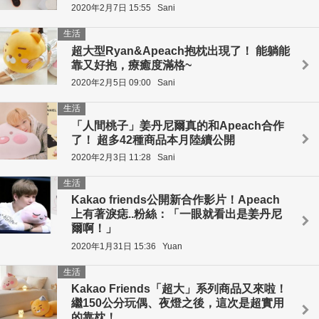
2020年2月7日 15:55
Sani
生活
超大型Ryan&Apeach抱枕出現了！ 能躺能
靠又好抱，療癒度滿格~
2020年2月5日 09:00
Sani
生活
「人間桃子」姜丹尼爾真的和Apeach合作
了！ 超多42種商品本月陸續公開
2020年2月3日 11:28
Sani
生活
Kakao friends公開新合作影片！Apeach
上有著淚痣..粉絲：「一眼就看出是姜丹尼
爾啊！」
2020年1月31日 15:36
Yuan
生活
Kakao Friends「超大」系列商品又來啦！
繼150公分玩偶、夜燈之後，這次是超實用
的靠枕！