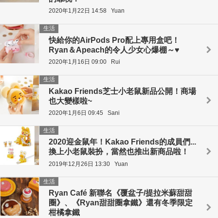
2020年1月22日 14:58
Yuan
生活
快給你的AirPods Pro配上專用盒吧！
Ryan＆Apeach的令人少女心爆棚～♥
2020年1月16日 09:00
Rui
生活
Kakao Friends芝士小老鼠新品公開！商場
也大變樣啦~
2020年1月6日 09:45
Sani
生活
2020迎金鼠年！Kakao Friends的成員們...
換上小老鼠裝扮，當然也推出新商品啦！
2019年12月26日 13:30
Yuan
生活
Ryan Café 新聯名《覆盆子/提拉米蘇甜甜
圈》、《Ryan甜甜圈拿鐵》還有冬季限定
柑橘拿鐵