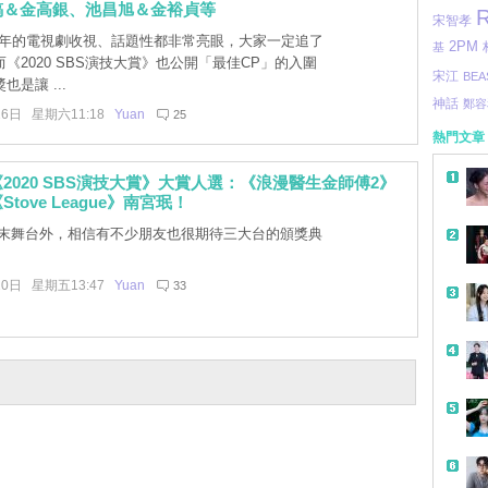
鎬＆金高銀、池昌旭＆金裕貞等
R
宋智孝
今年的電視劇收視、話題性都非常亮眼，大家一定追了
2PM
基
《2020 SBS演技大賞》也公開「最佳CP」的入圍
宋江
BEA
是讓 ...
神話
鄭容
26日 星期六11:18
Yuan
25
熱門文章
2020 SBS演技大賞》大賞人選：《浪漫醫生金師傅2》
tove League》南宮珉！
末舞台外，相信有不少朋友也很期待三大台的頒獎典
20日 星期五13:47
Yuan
33