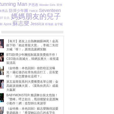
unning Man
尹恩惠
Wonder Girls
宋仲
Seventeen
防彈少年團
林秀晶
TWICE
媽媽朋友的兒子
ST
D.O.
蘇志燮
Jessica
Apink
和
朴海鎮
金宇彬
【有片】老友上台熱舞她眼神死！金高
銀下秒「抱走青龍大賞」，李相二失控
大喊「呀！」真情流露網笑翻
BTS防彈少年團抵制葛萊美獎燒不停！
CEO急出面滅火，韓網反應大：歧視還
裝清高
《金特務：本色回歸》徐貹旼近況曝
光！爆紅後仍在章魚燒店打工，店長驚
呼：「妳怎麼會在這裡？」
第五屆青龍系列大獎獲獎名單公開：金
高銀淚崩擒大賞，《菜鳥伙房兵》成最
大贏家
BABYMONSTER 雅譞舞台裝太危險！
「雙峰」呼之欲出，甩頭撥髮全是護胸
小動作！網：造型師出來謝罪
《金特務：本色回歸》蘇志燮難得談愛
妻趙銀政！「希望她以自己的名字生