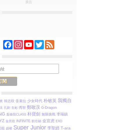
廣告
Facebook
Instagram
YouTube
Twitter
Feed
朴敏英
我獨自
少女時代
姜素拉
夜
韓志旼
鄭敬淏
鉉
秀智
孔劉
玄彬
G-Dragon
朴寶劍
NG
李瑞鎮
無限挑戰
梨泰院CLASS
金宣虎
YZ
INFINITE
金所炫
劉在錫
EXO
Super Junior
李聖經
T-ara
 異能
趙權