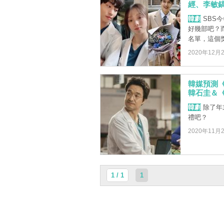
經、李敏
韓劇
SBS
好幾部吧？而
名單，這個獎也
2020年12月
韓媒預測《
韓石圭＆《S
韓劇
除了年
禮吧？
2020年11月
1 / 1
1