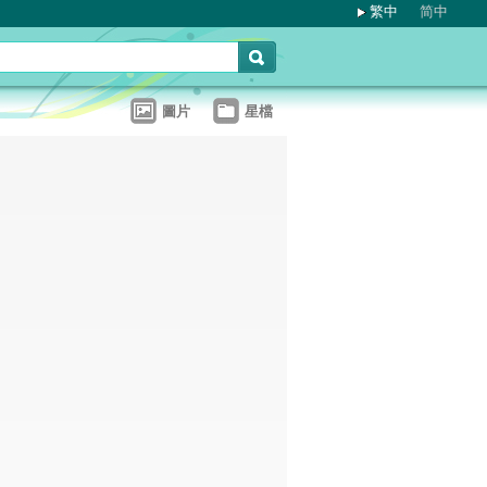
繁中
简中
圖片
星檔