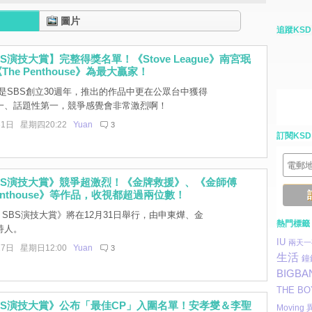
圖片
追蹤KSD
SBS演技大賞】完整得獎名單！《Stove League》南宮珉
he Penthouse》為最大贏家！
是SBS創立30週年，推出的作品中更在公眾台中獲得
一、話題性第一，競爭感覺會非常激烈啊！
31日 星期四20:22
Yuan
3
訂閱KSD
 SBS演技大賞》競爭超激烈！《金牌救援》、《金師傅
enthouse》等作品，收視都超過兩位數！
0 SBS演技大賞》將在12月31日舉行，由申東燁、金
熱門標籤
持人。
IU
兩天一
27日 星期日12:00
Yuan
3
生活
鐘
BIGBA
THE BO
 SBS演技大賞》公布「最佳CP」入圍名單！安孝燮＆李聖
Moving