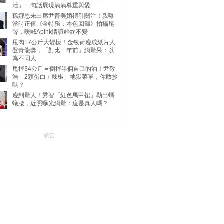
活」一句話展現滿滿尊重與愛
孫娜恩未出席尹普美婚禮引關注！親曝
當時正值《金特務：本色回歸》拍攝尾
聲，暖喊Apink情誼始終不變
甩肉17公斤大變樣！金敏荷瘦成紙片人
登青龍獎，「對比一年前」網驚呆：以
為不同人
甩掉34公斤＝倒掉半個自己的油！尹敬
浩「2顆蛋白＋辣椒」地獄菜單，你敢抄
嗎？
瘦到驚人！秀智「紅色馬甲裙」勒出螞
蟻腰，近照曝光網驚：這是真人嗎？
廣告