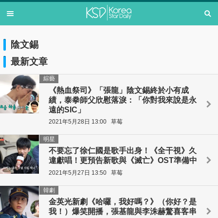
陰文錫
最新文章
綜藝
《熱血祭司》「張龍」陰文錫終於小有成
績，泰拳師父欣慰落淚：「你對我來說是永
遠的SIC」
2021年5月28日 13:00
草莓
明星
不要忘了徐仁國是歌手出身！《全干視》久
違獻唱！更預告新歌與《滅亡》OST準備中
2021年5月27日 13:50
草莓
韓劇
金英光新劇《哈囉，我好嗎？》（你好？是
我！）爆笑開播，張基龍與李洙赫驚喜客串