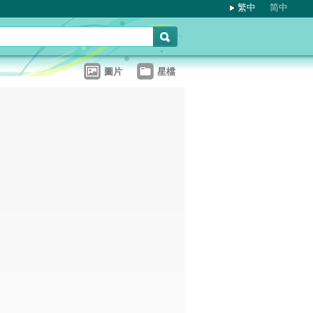
繁中
简中
圖片
星檔