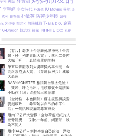
朴寶劍
宇彬
神話
子
李聖經
少女時代
IU
Moving 異能
朴海鎮
金
朴敏英
防彈少年團
M
玄彬
劉在錫
趙權
T-ara
金宣
無限挑戰
rls
宋仲基
鄭容和
D.O.
孝
鐘鉉
INFINITE
G-Dragon
韓志旼
EXO
孔劉
【有片】老友上台熱舞她眼神死！金高
銀下秒「抱走青龍大賞」，李相二失控
大喊「呀！」真情流露網笑翻
第五屆青龍系列大獎獲獎名單公開：金
高銀淚崩擒大賞，《菜鳥伙房兵》成最
大贏家
BABYMONSTER 雅譞舞台裝太危險！
「雙峰」呼之欲出，甩頭撥髮全是護胸
小動作！網：造型師出來謝罪
《金特務：本色回歸》蘇志燮難得談愛
妻趙銀政！「希望她以自己的名字生
活」一句話展現滿滿尊重與愛
甩肉17公斤大變樣！金敏荷瘦成紙片人
登青龍獎，「對比一年前」網驚呆：以
為不同人
甩掉34公斤＝倒掉半個自己的油！尹敬