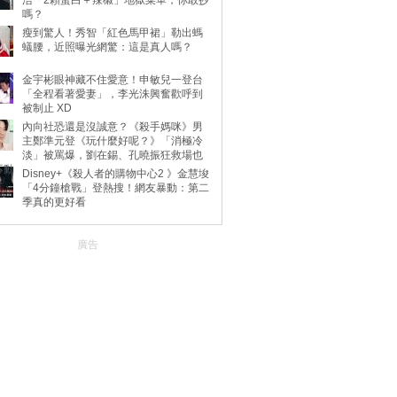
浩「2顆蛋白＋辣椒」地獄菜單，你敢抄
嗎？
瘦到驚人！秀智「紅色馬甲裙」勒出螞
蟻腰，近照曝光網驚：這是真人嗎？
金宇彬眼神藏不住愛意！申敏兒一登台
「全程看著愛妻」，李光洙興奮歡呼到
被制止 XD
內向社恐還是沒誠意？《殺手媽咪》男
主鄭準元登《玩什麼好呢？》「消極冷
淡」被罵爆，劉在錫、孔曉振狂救場也
不動
Disney+《殺人者的購物中心2 》金慧埈
「4分鐘槍戰」登熱搜！網友暴動：第二
季真的更好看
廣告