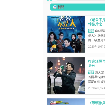
金聖午
新聞
《老公不
韓強片之
電影
南韓激
是人》竟然
屍、吸血鬼電
2020年10月
打完活屍再
身分
電影
讓人驚
首爾舉行媒
活屍的李貞賢
2020年9月2
《獸頭救兵