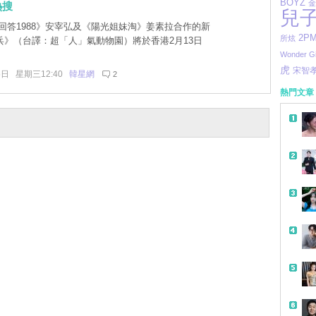
BOYZ
金
熱搜
兒
回答1988》安宰弘及《陽光姐妹淘》姜素拉合作的新
2P
所炫
兵》（台譯：超「人」氣動物園）將於香港2月13日
Wonder Gi
虎
宋智
5日 星期三12:40
韓星網
2
熱門文章