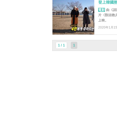
登上韓國
電影
由《請
片《獸頭救
上映。
2020年1月1
1 / 1
1