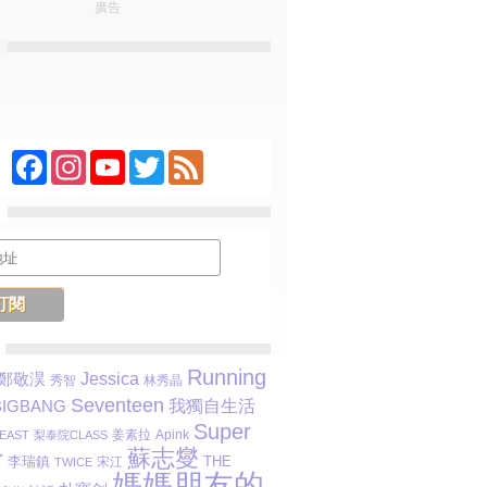
廣告
Facebook
Instagram
YouTube
Twitter
Feed
Running
Jessica
鄭敬淏
秀智
林秀晶
Seventeen
我獨自生活
BIGBANG
Super
姜素拉
Apink
EAST
梨泰院CLASS
蘇志燮
r
李瑞鎮
THE
宋江
TWICE
媽媽朋友的