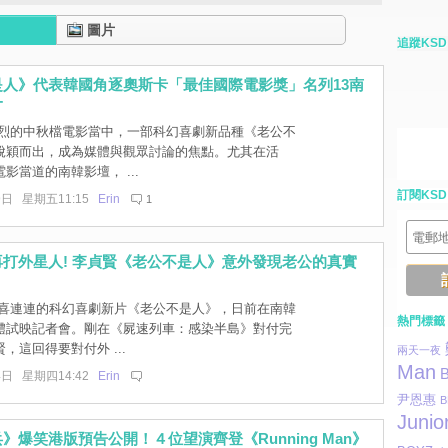
圖片
追蹤KSD
是人》代表韓國角逐奧斯卡「最佳國際電影獎」名列13南
一
烈的中秋檔電影當中，一部科幻喜劇新品種《老公不
脫穎而出，成為媒體與觀眾討論的焦點。尤其在活
影當道的南韓影壇， ...
訂閱KSD
9日 星期五11:15
Erin
1
打外星人! 李貞賢《老公不是人》意外發現老公的真實
喜連連的科幻喜劇新片《老公不是人》，日前在南韓
熱門標籤
體試映記者會。剛在《屍速列車：感染半島》對付完
，這回得要對付外 ...
兩天一夜
Man
4日 星期四14:42
Erin
尹恩惠
B
Junio
》爆笑港版預告公開！４位望演齊登《Running Man》