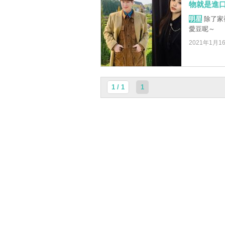
物就是進
明星
除了家
愛豆呢～
2021年1月1
1 / 1
1