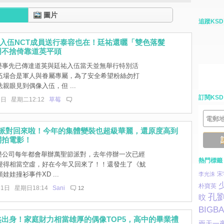
圖片
追蹤KSD
入伍NCT成員送行泰容也在！廷祐還曬「雙色落髮
明不捨倚靠道英平頭
樂事先已傳達道英與廷祐入伍當天並無舉行特別活
伍場合是軍人與眷屬專屬，為了安全希望粉絲勿打
親眼見到偶像入伍，但 ...
訂閱KSD
9日 星期二12:12
草莓
節派對回來啦！今年的集體變裝也超級華麗，還原度高到
開拍電影！
樂公司每年都會舉辦萬聖節派對，去年停辦一次已經
熱門標籤
覺得相當空虛，好在今年又回來了！！還發生了《魷
娃娃撞衫事件XD ...
宋
李光洙
朴寶英
31日 星期日18:14
Sani
12
孔
旼
BIGB
出身！家庭財力相當雄厚的偶像TOP5，高中的畢業禮
兩天一