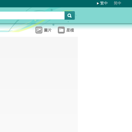
繁中
简中
圖片
星檔