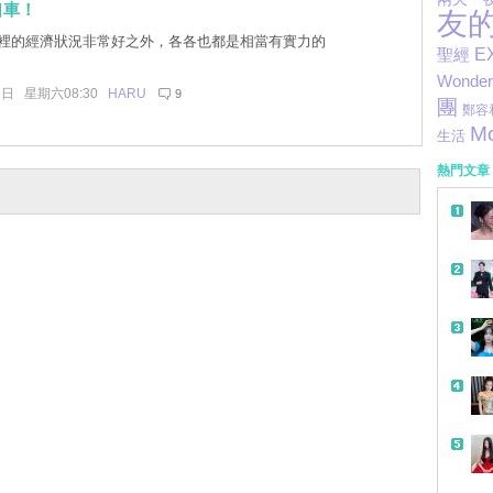
口車！
友
裡的經濟狀況非常好之外，各各也都是相當有實力的
聖經
E
Wonder 
6日 星期六08:30
HARU
9
團
鄭容
M
生活
熱門文章