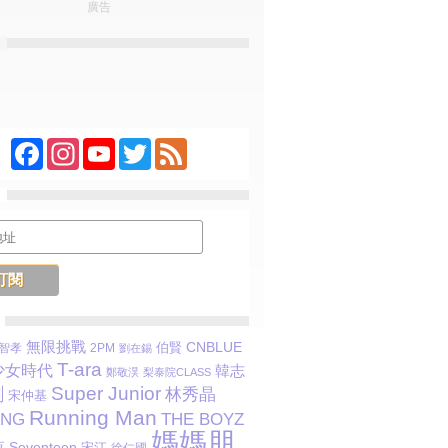
廣告
Facebook
Instagram
YouTube
Twitter
Feed
無限挑戰
CNBLUE
伯賢
智孝
2PM
劉在錫
T-ara
少女時代
韓志
鄭敬淏
梨泰院CLASS
Super Junior
劉
林秀晶
宋仲基
Running Man
ANG
THE BOYZ
媽媽朋
夜
Seventeen
宋江
徐仁國