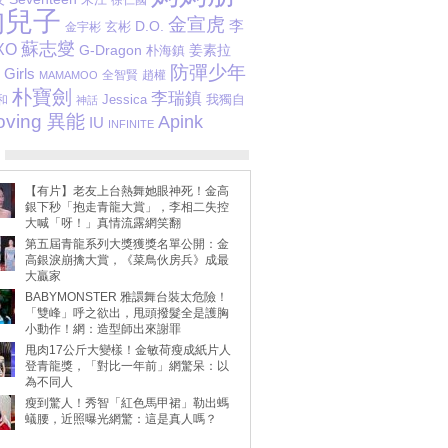
的兒子
金宣虎
李
D.O.
玄彬
金宇彬
蘇志燮
XO
G-Dragon
姜素拉
朴海鎮
防彈少年
Girls
全智賢
趙權
MAMAMOO
朴寶劍
李瑞鎮
Jessica
我獨自
和
神話
oving 異能
Apink
IU
INFINITE
【有片】老友上台熱舞她眼神死！金高
銀下秒「抱走青龍大賞」，李相二失控
大喊「呀！」真情流露網笑翻
第五屆青龍系列大獎獲獎名單公開：金
高銀淚崩擒大賞，《菜鳥伙房兵》成最
大贏家
BABYMONSTER 雅譞舞台裝太危險！
「雙峰」呼之欲出，甩頭撥髮全是護胸
小動作！網：造型師出來謝罪
甩肉17公斤大變樣！金敏荷瘦成紙片人
登青龍獎，「對比一年前」網驚呆：以
為不同人
瘦到驚人！秀智「紅色馬甲裙」勒出螞
蟻腰，近照曝光網驚：這是真人嗎？