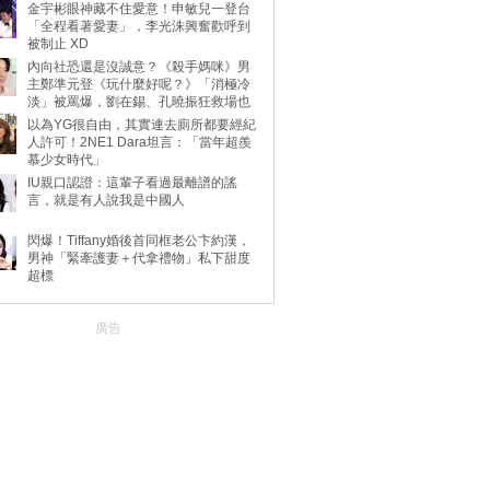
金宇彬眼神藏不住愛意！申敏兒一登台
「全程看著愛妻」，李光洙興奮歡呼到
被制止 XD
內向社恐還是沒誠意？《殺手媽咪》男
主鄭準元登《玩什麼好呢？》「消極冷
淡」被罵爆，劉在錫、孔曉振狂救場也
不動
以為YG很自由，其實連去廁所都要經紀
人許可！2NE1 Dara坦言：「當年超羨
慕少女時代」
IU親口認證：這輩子看過最離譜的謠
言，就是有人說我是中國人
閃爆！Tiffany婚後首同框老公卞約漢，
男神「緊牽護妻＋代拿禮物」私下甜度
超標
廣告