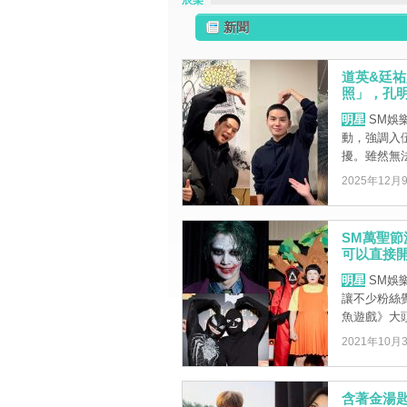
辰樂
新聞
道英&廷祐
照」，孔
明星
SM娛
動，強調入
擾。雖然無法
2025年12月
SM萬聖
可以直接
明星
SM娛
讓不少粉絲
魚遊戲》大頭
2021年10月
含著金湯匙