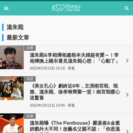
溫朱菀
最新文章
綜藝
溫朱菀&李相燁相處根本夫婦超有愛～！李
相燁換上睡衣看見溫朱菀心想：「心動了」
2022年2月13日 15:16
草莓
明星
《美女孔心》劇終近6年，主演南宮珉、珉
雅、溫朱菀、徐孝琳齊聚一堂！南宮珉暖心
送驚喜
2022年2月11日 14:05
草莓
綜藝
溫朱菀曝《The Penthouse》嚴基俊&金素
妍戲外大不同！改藝名父親不認：「你是溫