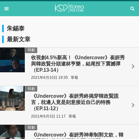
朱錫泰
最新文章
韓劇
收視創4.5%新高！《Undercover》崔妍秀
與韓政賢分頭逮林亨樂，結尾投下震撼彈
（EP.13-14）
2021年6月10日 19:35
草莓
韓劇
《Undercover》崔妍秀終揭穿韓政賢謊
言，枕邊人竟是刻意接近自己的特務
（EP.11-12）
2021年6月3日 11:17
草莓
韓劇
《Undercover》崔妍秀神牽制郭文欽，韓