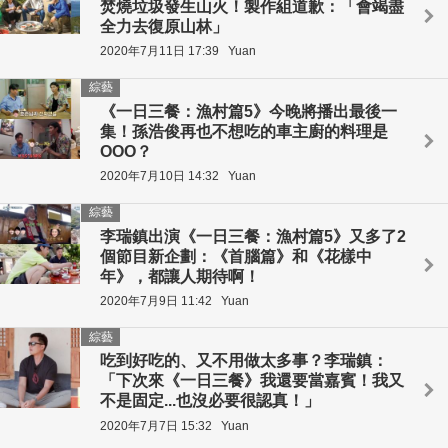
焚燒垃圾發生山火！製作組道歉：「會竭盡
全力去復原山林」
2020年7月11日 17:39
Yuan
綜藝
《一日三餐：漁村篇5》今晚將播出最後一
集！孫浩俊再也不想吃的車主廚的料理是
OOO？
2020年7月10日 14:32
Yuan
綜藝
李瑞鎮出演《一日三餐：漁村篇5》又多了2
個節目新企劃：《首腦篇》和《花樣中
年》，都讓人期待啊！
2020年7月9日 11:42
Yuan
綜藝
吃到好吃的、又不用做太多事？李瑞鎮：
「下次來《一日三餐》我還要當嘉賓！我又
不是固定...也沒必要很認真！」
2020年7月7日 15:32
Yuan