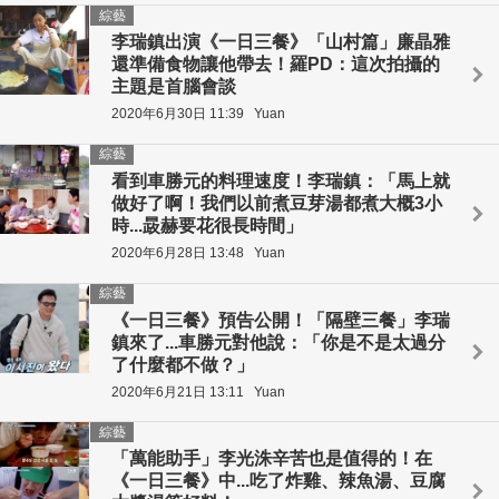
綜藝
李瑞鎮出演《一日三餐》「山村篇」廉晶雅
還準備食物讓他帶去！羅PD：這次拍攝的
主題是首腦會談
2020年6月30日 11:39
Yuan
綜藝
看到車勝元的料理速度！李瑞鎮：「馬上就
做好了啊！我們以前煮豆芽湯都煮大概3小
時...晸赫要花很長時間」
2020年6月28日 13:48
Yuan
綜藝
《一日三餐》預告公開！「隔壁三餐」李瑞
鎮來了...車勝元對他說：「你是不是太過分
了什麼都不做？」
2020年6月21日 13:11
Yuan
綜藝
「萬能助手」李光洙辛苦也是值得的！在
《一日三餐》中...吃了炸雞、辣魚湯、豆腐