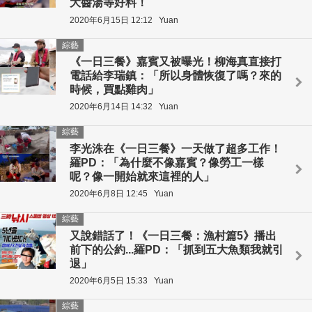
大醬湯等好料！
2020年6月15日 12:12
Yuan
綜藝
《一日三餐》嘉賓又被曝光！柳海真直接打
電話給李瑞鎮：「所以身體恢復了嗎？來的
時候，買點雞肉」
2020年6月14日 14:32
Yuan
綜藝
李光洙在《一日三餐》一天做了超多工作！
羅PD：「為什麼不像嘉賓？像勞工一樣
呢？像一開始就來這裡的人」
2020年6月8日 12:45
Yuan
綜藝
又說錯話了！《一日三餐：漁村篇5》播出
前下的公約...羅PD：「抓到五大魚類我就引
退」
2020年6月5日 15:33
Yuan
綜藝