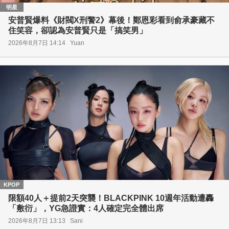
明星
安普賢爆料《財閥X刑警2》幕後！鄭恩彩看到俞承豪藏不
住笑容，卻認為安普賢只是「搞笑男」
2026年8月7日 14:14
Yuan
KPOP
限額40人＋提前2天突襲！BLACKPINK 10週年活動遭轟
「敷衍」，YG急證實：4人確定完全體出席
2026年8月7日 13:13
Sani