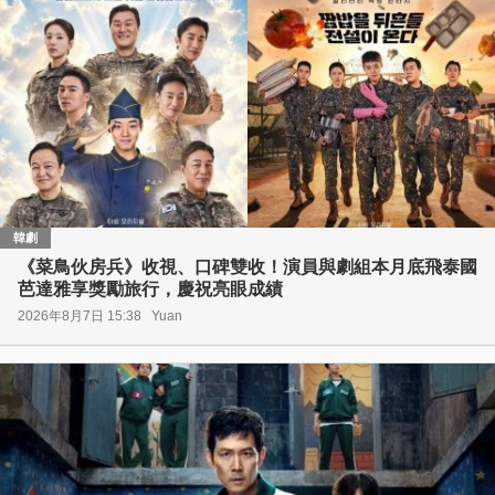
韓劇
《菜鳥伙房兵》收視、口碑雙收！演員與劇組本月底飛泰國
芭達雅享獎勵旅行，慶祝亮眼成績
2026年8月7日 15:38
Yuan