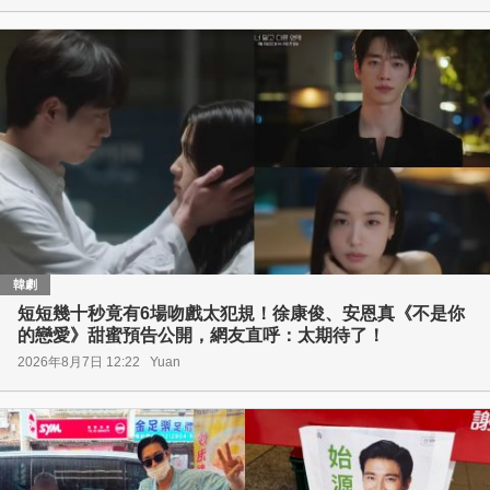
韓劇
短短幾十秒竟有6場吻戲太犯規！徐康俊、安恩真《不是你
的戀愛》甜蜜預告公開，網友直呼：太期待了！
2026年8月7日 12:22
Yuan