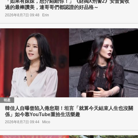
「如果有妹妹，想介紹給你！」《財閥X刑警2》安普賢收
過的最棒讚美，連哥哥們都認證的好品格～
2026年8月7日 09:48
Erin
明星
韓佳人自曝曾陷入倦怠期！坦言「就算今天結束人生也沒關
係」如今靠YouTube重拾生活樂趣
2026年8月7日 09:44
Mico