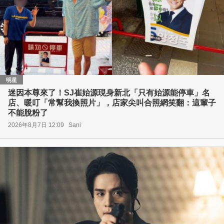
明星
迷因本尊來了！SJ崔始源現身新北「只有始源能停車」名
店、暖叮「常幫我換照片」，店家尖叫合照網笑翻：這輩子
不能脫粉了
2026年8月7日 12:09
Sani