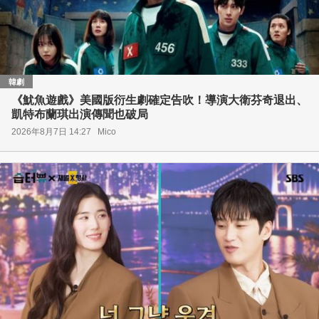
韓劇
《魷魚遊戲》美國版衍生劇確定告吹！導演大衛芬奇退出、
凱特布蘭琪出演傳聞也破局
2026年8月7日 14:27
Mico