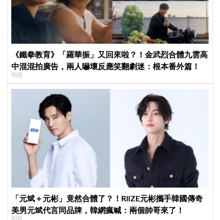
《鐵拳教育》「羅華振」又回來啦？！金武烈合體九雲高
中混混拍廣告，兩人嚇壞反應笑翻劇迷：根本番外篇！
明星
「元斌＋元彬」竟然合體了？！RIIZE元彬攜手韓國傳奇
美男元斌代言同品牌，韓網瘋喊：兩個帥哥來了！
明星