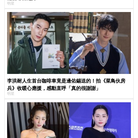
明星
李洪耐人生首台咖啡車竟是邊佑錫送的！拍《菜鳥伙房
兵》收暖心應援，感動直呼「真的很謝謝」
明星