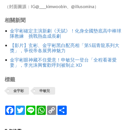
（封面圖源：IG@____kimwoobin、@illusomina）
相關新聞
金宇彬確定主演新劇《天賦》！化身全國墊底高中棒球
隊教練 挑戰熱血成長劇
【影片】玄彬、金宇彬黑白配亮相「第5屆青龍系列大
獎」，爭視帝各展男神魅力
金宇彬眼神藏不住愛意！申敏兒一登台「全程看著愛
妻」，李光洙興奮歡呼到被制止 XD
標籤
金宇彬
申敏兒
Facebook
Twitter
Line
WhatsApp
Copy
分
Link
享