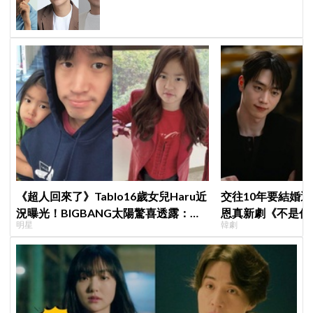
GO》，劉在錫恐遇職業生涯最強對手
《超人回來了》Tablo16歲女兒Haru近
交往10年要結婚
況曝光！BIGBANG太陽驚喜透露：她
恩真新劇《不是你
明星
韓劇
長高超多，嚇我一跳
光，9月12日首播