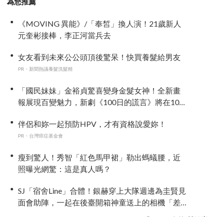
為您推薦
《MOVING 異能》/「奉皙」換人演！21歲新人
元奎彬接棒，李正河當兵去
女友看到未來公公頭頂後驚呆！快買養髮給男友
PR・新聞熱議養髮洗髮精
「國民妹妹」金裕貞驚喜變身金髮女神！全新畫
報展現百變魅力，新劇《100日的謊言》將在10月
首播
伴侶和妳一起預防HPV，才有資格說愛妳！
PR・台灣癌症基金會
瘦到驚人！秀智「紅色馬甲裙」勒出螞蟻腰，近
照曝光網驚：這是真人嗎？
SJ「宿舍Line」合體！銀赫穿上大隊週邊為圭賢見
面會助陣，一起在後臺開箱神童送上的相機「差
點閃瞎眼」