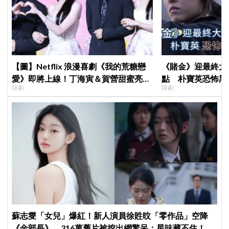
【圖】Netflix 浪漫喜劇《我的荒糖戀
《賭金》迎最終大
愛》即將上線！丁海寅＆賀營甜蜜亮相
點 朴寶英恐怖黑
韓劇
韓劇
製作發表會，甜蜜CP化學反應引期待
蘇志燮「女兒」爆紅！新人演員徐貹旼「零作品」空降
《金部長》，316萬舊片被挖出網驚呆：星味藏不住！