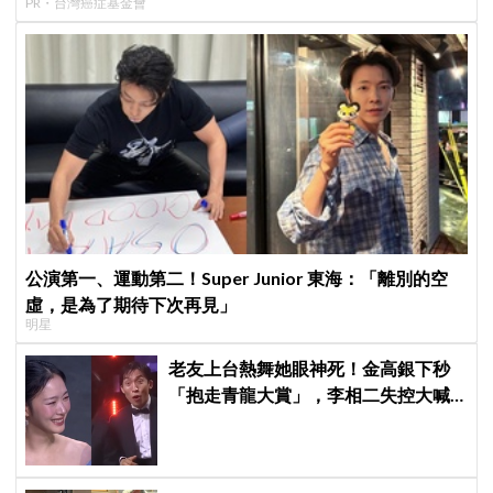
PR・台灣癌症基金會
公演第一、運動第二！Super Junior 東海：「離別的空
虛，是為了期待下次再見」
明星
老友上台熱舞她眼神死！金高銀下秒
「抱走青龍大賞」，李相二失控大喊
「呀！」真情流露網笑翻