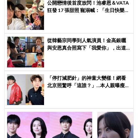
公開戀情後首度放閃！池睿恩＆VATA
狂發 17 張甜照 寵溺喊：「生日快樂我
的小狗」
從韓藝宗同學到人氣演員！金高銀曬
與安恩真合照寫下「我愛你」，出道
前結下的10年友情至今依舊深厚
「停打減肥針」的神童大變樣！網看
北京照驚呼「這誰？」…本人親曝瘦下
來的關鍵