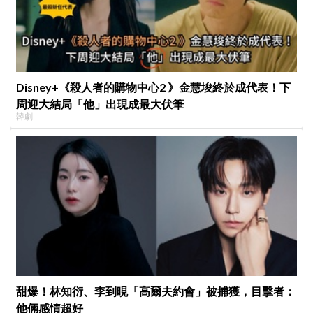
Disney+《殺人者的購物中心2 》金慧埈終於成代表！下
周迎大結局「他」出現成最大伏筆
韓劇
甜爆！林知衍、李到晛「高爾夫約會」被捕獲，目擊者：
他倆感情超好