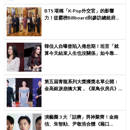
BTS 堪稱「K-Pop外交官」的影響
力！從霸榜Billboard到參訪總統府，
5萬人擠爆廣場迎接
韓佳人自曝曾陷入倦怠期！坦言「就
算今天結束人生也沒關係」如今靠
YouTube重拾生活樂趣
第五屆青龍系列大獎獲獎名單公開：
金高銀淚崩擒大賞，《菜鳥伙房兵》
成最大贏家
演藝圈 3 大「話癆」男神聚齊！金南
佶、朱智勛、尹敬浩合體《藉口