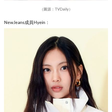
（圖源：TVDaily）
NewJeans成員Hyein：