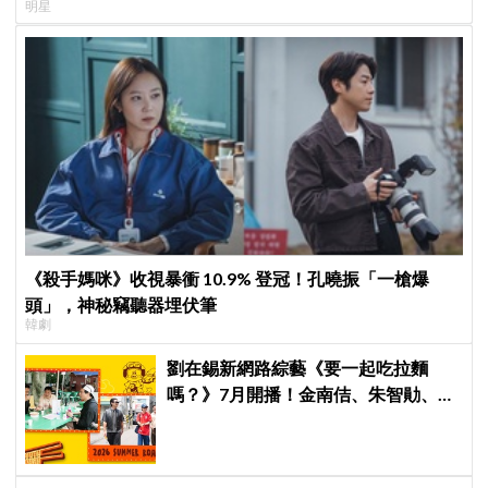
明星
《殺手媽咪》收視暴衝 10.9% 登冠！孔曉振「一槍爆
頭」，神秘竊聽器埋伏筆
韓劇
劉在錫新網路綜藝《要一起吃拉麵
嗎？》7月開播！金南佶、朱智勛、尹
敬浩同行展開美食之旅