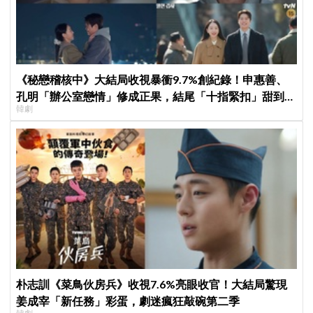
《秘戀稽核中》大結局收視暴衝9.7%創紀錄！申惠善、
孔明「辦公室戀情」修成正果，結尾「十指緊扣」甜到蛀
韓劇
牙
朴志訓《菜鳥伙房兵》收視7.6%亮眼收官！大結局驚現
姜成宰「新任務」彩蛋，劇迷瘋狂敲碗第二季