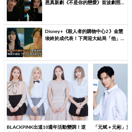
恩真新劇《不是你的戀愛》首波劇照
曝光，9月12日首播引期待
Disney+《殺人者的購物中心2 》金慧
埈終於成代表！下周迎大結局「他」
出現成最大伏筆
BLACKPINK出道10週年活動變調！逆
「元斌＋元彬」竟然