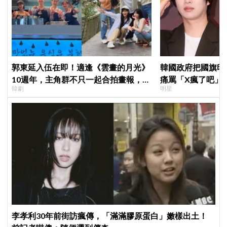
郭東延入伍在即！適逢《雲畫的月光》
韓國政府把國旗印
10週年，主角群不只一起合拍畫報，還
痛罵「X瘋了吧」
韓劇
明星
錄製特別節目
李孝利30年前街訪瘋傳，「滿滿膠原蛋白」嫩樣出土！