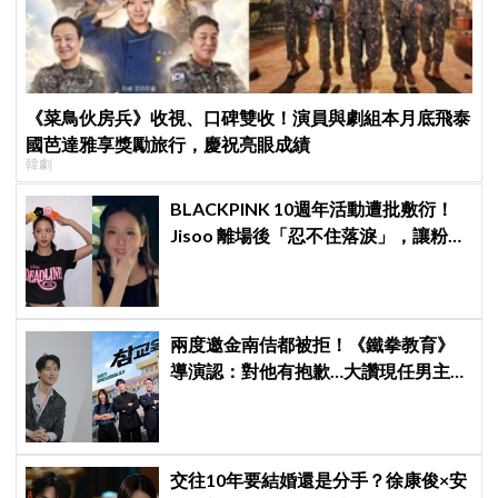
《菜鳥伙房兵》收視、口碑雙收！演員與劇組本月底飛泰
國芭達雅享獎勵旅行，慶祝亮眼成績
韓劇
BLACKPINK 10週年活動遭批敷衍！
Jisoo 離場後「忍不住落淚」，讓粉絲
看了好心疼
兩度邀金南佶都被拒！《鐵拳教育》
導演認：對他有抱歉…大讚現任男主金
武烈：全方位演員
交往10年要結婚還是分手？徐康俊×安