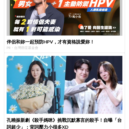
伴侶和妳一起預防HPV，才有資格說愛妳！
PR・台灣癌症基金會
孔曉振新劇《殺手媽咪》挑戰沉默寡言的殺手！自曝「台
詞超少」：背詞壓力小很多XD