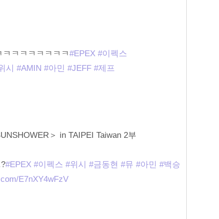
ㅋㅋㅋㅋㅋㅋㅋㅋㅋ
#EPEX
#이펙스
위시
#AMIN
#아민
#JEFF
#제프
SUNSHOWER＞ in TAIPEI Taiwan 2부
?
#EPEX
#이펙스
#위시
#금동현
#뮤
#아민
#백승
er.com/E7nXY4wFzV