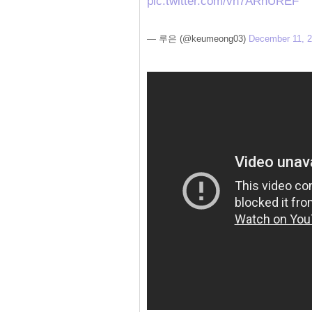
pic.twitter.com/vh7ARnUREF
— 루은 (@keumeong03)
December 11, 