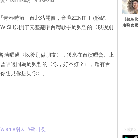
YouTube@EPEXofficial）
con「青春時節」台北站開賣，台灣ZENITH（粉絲
《菜鳥
底飛泰
WISH公開了完整翻唱台灣歌手周興哲的〈以後別
。
售就曾清唱過〈以後別做朋友〉，後來在台演唱會、上
還曾唱過同為周興哲的〈你，好不好？〉，還有台
見你想見你想見你〉。
#wish
#위시
#곽다윗
下載KSD