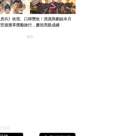
伙房兵》收視、口碑雙收！演員與劇組本月
國芭達雅享獎勵旅行，慶祝亮眼成績
廣告
 App