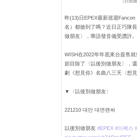
（封面圖源：
昨(13)日EPEX最新巡迴Fan
名）都搶到了嗎？近日正巧隊長
做朋友〉，華語發音備受讚許
WISH在2022年年底來台簽
節目除了〈以後別做朋友〉，
劇《想見你》名曲八三夭〈想
▼〈以後別做朋友〉
221210 대만 대면팬싸
以後別做朋友
#EPEX
#이펙스