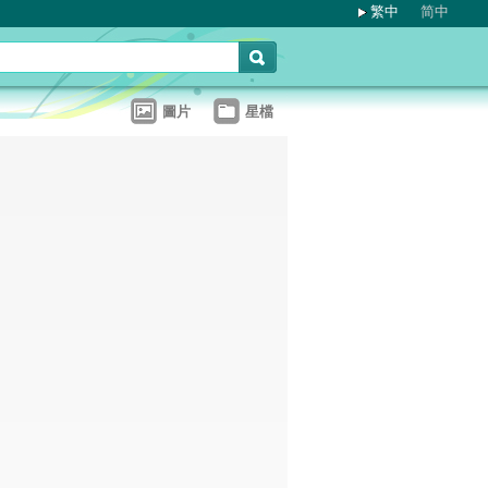
繁中
简中
圖片
星檔