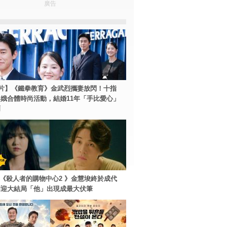
廣告
片】《鐵拳教育》金武烈攜妻放閃！十指
娥合體時尚活動，結婚11年「手比愛心」
爾
ey+《殺人者的購物中心2 》金慧埈終於成代
周迎大結局「他」出現成最大伏筆