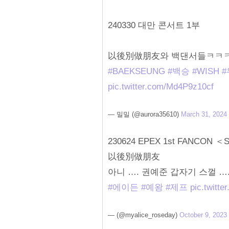
240330 대만 콘서트 1부
以後別做朋友와 백댄서들ㅋㅋ
#BAEKSEUNG
#백승
#WISH
#
pic.twitter.com/Md4P9z10cf
— 밀밀 (@aurora35610)
March 31, 2024
230624 EPEX 1st FANCON ＜
以後別做朋友
아니 …. 권예준 갑자기 스껄 ….
#에이든
#예왕
#제프
pic.twitt
— (@myalice_roseday)
October 9, 2023