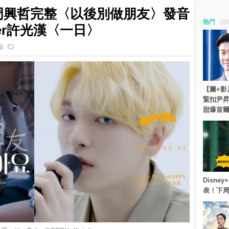
over周興哲完整〈以後別做朋友〉發音
熱門
er許光漢〈一日〉
莓
【圖+影
緊扣尹昇
甜爆首
Disn
表！下