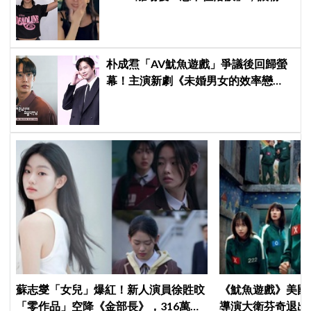
看了好心疼
朴成焄「AV魷魚遊戲」爭議後回歸螢
幕！主演新劇《未婚男女的效率戀
愛》首度談復出心情：比以往更謹慎
蘇志燮「女兒」爆紅！新人演員徐貹旼
《魷魚遊戲》美國
「零作品」空降《金部長》，316萬舊
導演大衛芬奇退出