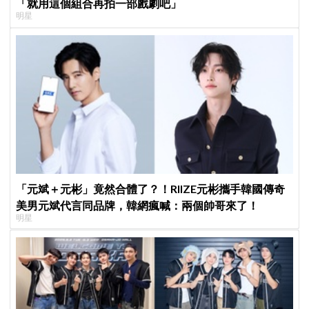
「就用這個組合再拍一部戲劇吧」
明星
「元斌＋元彬」竟然合體了？！RIIZE元彬攜手韓國傳奇
美男元斌代言同品牌，韓網瘋喊：兩個帥哥來了！
明星