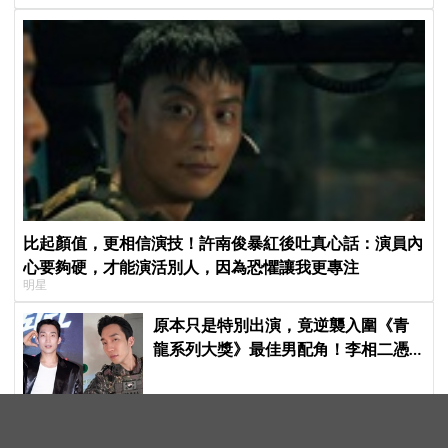
比起顏值，更相信演技！許南俊暴紅後吐真心話：演員內
心要夠硬，才能演活別人，因為恐懼讓我更專注
明星
原本只是特別出演，竟逆襲入圍《青
龍系列大獎》最佳男配角！李相二憑
《菜鳥伙房兵》黃錫浩寫下「最強特
別出演」傳奇
李瑞鎮＆金光奎回來啦！《秘書鎮2》