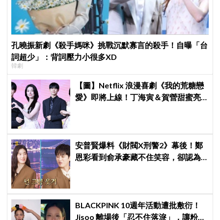
孔曉振新劇《殺手媽咪》挑戰沉默寡言的殺手！自曝「台
詞超少」：背詞壓力小很多XD
韓劇
【圖】Netflix 浪漫喜劇《我的荒糖戀
愛》即將上線！丁海寅＆賀營甜蜜亮
相製作發表會，甜蜜CP化學反應引期
待
安普賢爆料《財閥X刑警2》幕後！鄭
恩彩看到俞承豪藏不住笑容，卻認為
安普賢只是「搞笑男」
BLACKPINK 10週年活動遭批敷衍！
Jisoo 離場後「忍不住落淚」，讓粉絲