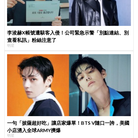
李浚赫X帳號遭駭客入侵！公司緊急示警「別點連結、別
查看私訊」粉絲注意了
明星
一句「披薩超好吃」讓店家爆單！BTS V隨口一誇，美國
小店湧入全球ARMY擠爆
明星