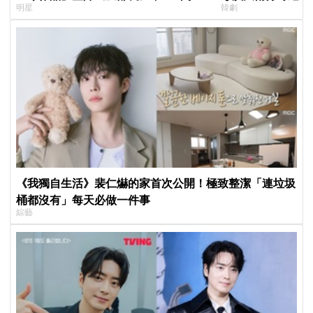
明星
韓劇
片被挖出網驚呆：星味藏不住！
聞也破局
《我獨自生活》裴仁爀的家首次公開！極致整潔「連垃圾
桶都沒有」每天必做一件事
綜藝