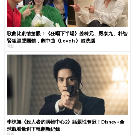
歌曲比劇情搶眼！《狂唱下半場》姜棟元、嚴泰九、朴智
賢組混聲團體，劇中曲《Love Is》超洗腦
電影
李棟旭《殺人者的購物中心2》話題性奪冠！Disney+全
球觀看量創下韓劇新紀錄
韓劇