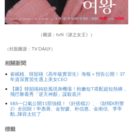
（圖源：tvN《淚之女王》）
（封面圖源：TV DAILY）
相關新聞
崔岷植、韓韶禧《高年級實習生》海報＋預告公開！37
年資深實習生遇上美女CEO
【圖】韓韶禧純欲風現身機場！粉嫩短T搭配超短熱褲，
飛巴黎看秀「逆天神顏」謀殺底片
SBS一口氣公開11部強檔！《好搭檔2》、《財閥X刑警
2》全回歸！申惠善、金智媛、朴信惠、金南佶、李帝
勳...陣容太狂了
標籤