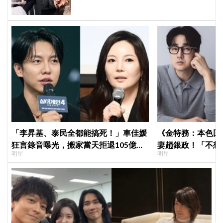
「李昇基、泰民全都能搞死！」車佳媛
《金特務：本色回
狂言錄音曝光，搬家當天拒退105億保
妻趙銀政！「不想
明星
明星
證金、糾紛再升級
一句話展現滿滿尊