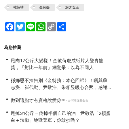
韓韶禧
金智媛
淚之女王
Facebook
Twitter
Line
WhatsApp
Copy
分
Link
享
為您推薦
甩肉17公斤大變樣！金敏荷瘦成紙片人登青龍
獎，「對比一年前」網驚呆：以為不同人
孫娜恩不捨告別《金特務：本色回歸》！曬與蘇
志燮、崔代勳、尹敬浩、朱相昱暖心合照，感謝
劇組與粉絲陪伴
做到這點才有資格說愛你
PR・台灣癌症基金會
甩掉34公斤＝倒掉半個自己的油！尹敬浩「2顆蛋
白＋辣椒」地獄菜單，你敢抄嗎？