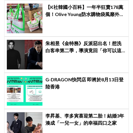
【K社韓國小百科】一年半狂賣178萬
個！Olive Young防水購物袋風靡外國
遊客，機場「人手一個」成新奇景
朱相昱《金特務》反派惡出名！想洗
白客串第二季，導演竟回「你可以這
樣演.....」他秒喊：不要！
G-DRAGON快閃店 即將於8月13日登
陸香港
李昇基、李多寅喜迎第二胎！結婚3年
湊成「一兒一女」的幸福四口之家