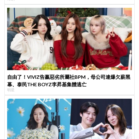
自由了！VIVIZ告贏惡劣所屬社BPM，母公司連爆欠薪黑
幕、泰民THE BOYZ李昇基集體逃亡
明星