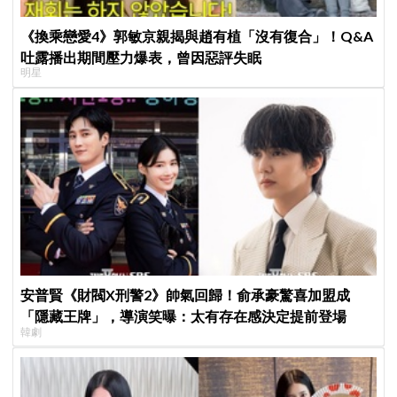
《換乘戀愛4》郭敏京親揭與趙有植「沒有復合」！Q&A
吐露播出期間壓力爆表，曾因惡評失眠
明星
安普賢《財閥X刑警2》帥氣回歸！俞承豪驚喜加盟成
「隱藏王牌」，導演笑曝：太有存在感決定提前登場
韓劇