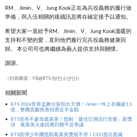
RM、Jimin、V、Jung Kook正在為兵役義務的履行做
準備，與入伍相關的後續訊息將在確定後予以通知。
希望大家一直給予RM、Jimin、V、Jung Kook溫暖的
支持和不變的愛，直到他們履行完兵役義務健康回
歸。 本公司司也將繼續為藝人提供支持與關懷。
謝謝。
（封面圖源：FB@BTS (방탄소년단)）
相關新聞
BTS 2026世界盃舞台裝拍出天價！Jimin一件上衣飆破1.5
億，整團貢獻慈善拍賣近半金額
BTS宣布不參加葛萊美！抵制「最佳亞洲流行音樂」新獎
項 葛萊美火速回應仍難平息爭議
BTS防彈少年團抵制葛萊美獎燒不停！CEO急出面滅