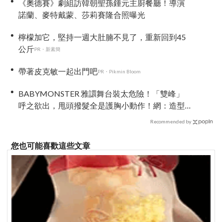
《奧德賽》劇組訪韓朝聖孫鍾元主廚餐廳！導演
諾蘭、麥特戴蒙、莎莉賽隆合照曝光
檸檬加它，堅持一週大肚腩不見了，重新回到45
公斤
PR・新素簡
帶著皮克敏一起出門吧
PR・Pikmin Bloom
BABYMONSTER 雅譞舞台裝太危險！「雙峰」
呼之欲出，甩頭撥髮全是護胸小動作！網：造型
師出來謝罪
Recommended by
您也可能喜歡這些文章