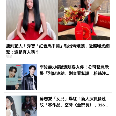
瘦到驚人！秀智「紅色馬甲裙」勒出螞蟻腰，近照曝光網
驚：這是真人嗎？
明星
李浚赫X帳號遭駭客入侵！公司緊急示
警「別點連結、別查看私訊」粉絲注
意了
蘇志燮「女兒」爆紅！新人演員徐貹
旼「零作品」空降《金部長》，316萬
舊片被挖出網驚呆：星味藏不住！