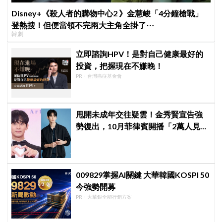
Disney+《殺人者的購物中心2 》金慧峻「4分鐘槍戰」
登熱搜！但便當領不完兩大主角全掛了⋯
韓劇
立即諮詢HPV！是對自己健康最好的
投資，把握現在不嫌晚！
PR・台灣癌症基金會
甩開未成年交往疑雲！金秀賢宣告強
勢復出，10月菲律賓開播「2萬人見面
會」
009829掌握AI關鍵 大華韓國KOSPI 50
今強勢開募
PR・大華銀全能行銷方案