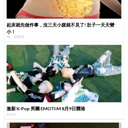
起床就先做件事，沒三天小腹就不見了! 肚子一天天變
小！
PR・新素簡
激新 K-Pop 男團 EMOTI:M 8月9日襲港
KPOP