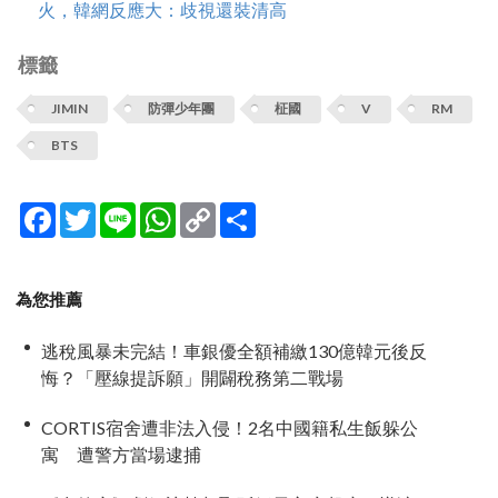
火，韓網反應大：歧視還裝清高
標籤
JIMIN
防彈少年團
柾國
V
RM
BTS
Facebook
Twitter
Line
WhatsApp
Copy
分
Link
享
為您推薦
逃稅風暴未完結！車銀優全額補繳130億韓元後反
悔？「壓線提訴願」開闢稅務第二戰場
CORTIS宿舍遭非法入侵！2名中國籍私生飯躲公
寓 遭警方當場逮捕