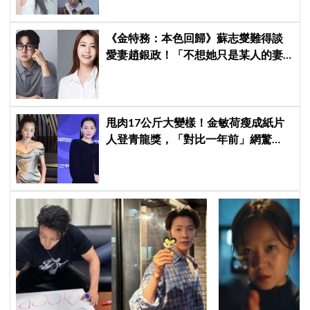
《金特務：本色回歸》蘇志燮難得談
愛妻趙銀政！「不想她只是某人的妻
子」一句話展現滿滿尊重與愛
甩肉17公斤大變樣！金敏荷瘦成紙片
人登青龍獎，「對比一年前」網驚
呆：以為不同人