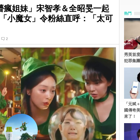
懵瘋姐妹」宋智孝＆全昭旻一起
熱門
「小魔女」令粉絲直呼：「太可
2
秀英首度
犯罪集
「元斌＋
國傳奇
來了！