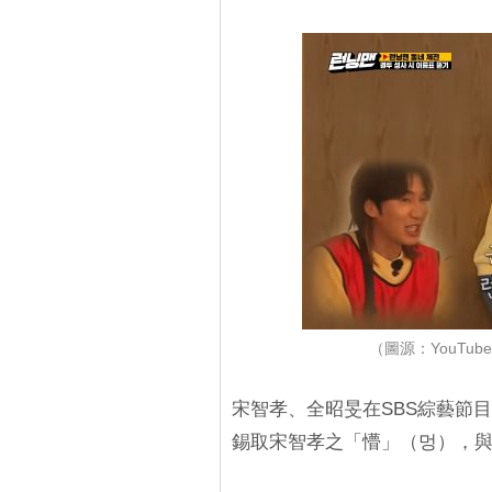
（圖源：YouTub
宋智孝、全昭旻在SBS綜藝節目《
錫取宋智孝之「懵」（멍），