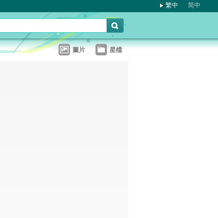
繁中
简中
圖片
星檔