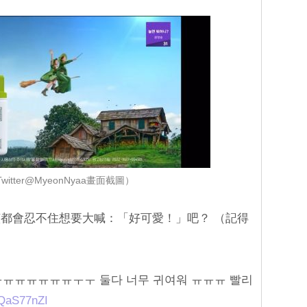
itter@MyeonNyaa畫面截圖）
都會忍不住想要大喊：「好可愛！」吧？ （記得
ㅠㅠㅠㅠㅠㅠㅠㅜㅜ 둘다 너무 귀여워 ㅠㅠㅠ 빨리
sQaS77nZI