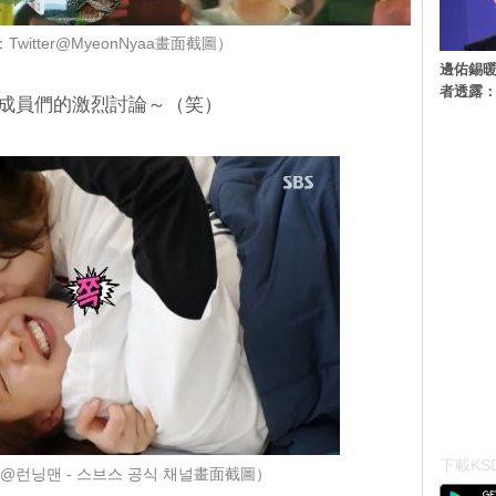
witter@MyeonNyaa畫面截圖）
邊佑錫
者透露
an》成員們的激烈討論～（笑）
下載KSD
e@런닝맨 - 스브스 공식 채널畫面截圖）