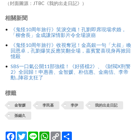
（封面圖源：JTBC《我的出走日記》）
相關新聞
《鬼怪10周年旅行》笑淚交織！孔劉即席現場求婚，
「柳會長」金成謙深情影片令全場淚崩
《鬼怪10周年旅行》收視奪冠！金高銀一句「大叔」喚
回恩卓，孔劉爆笑反應笑翻全場，嘉賓驚喜現身再掀回
憶殺
SBS一口氣公開11部強檔！《好搭檔2》、《財閥X刑警
2》全回歸！申惠善、金智媛、朴信惠、金南佶、李帝
勳...陣容太狂了
標籤
金智媛
李民基
李伊
我的出走日記
孫錫久
Facebook
Twitter
Line
WhatsApp
Copy
分
Link
享