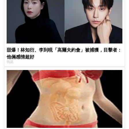
甜爆！林知衍、李到晛「高爾夫約會」被捕獲，目擊者：
他倆感情超好
明星