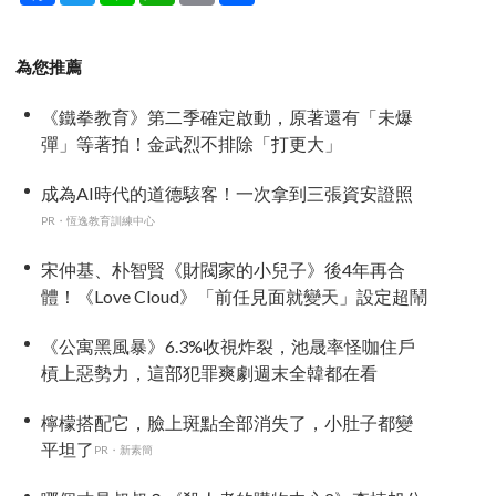
為您推薦
《鐵拳教育》第二季確定啟動，原著還有「未爆
彈」等著拍！金武烈不排除「打更大」
成為AI時代的道德駭客！一次拿到三張資安證照
PR・恆逸教育訓練中心
宋仲基、朴智賢《財閥家的小兒子》後4年再合
體！《Love Cloud》「前任見面就變天」設定超鬧
《公寓黑風暴》6.3%收視炸裂，池晟率怪咖住戶
槓上惡勢力，這部犯罪爽劇週末全韓都在看
檸檬搭配它，臉上斑點全部消失了，小肚子都變
平坦了
PR・新素簡