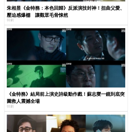
朱相昱《金特務：本色回歸》反派演技封神！扭曲父愛、
壓迫感爆棚 讓觀眾毛骨悚然
韓劇
《金特務》結局前上演史詩級動作戲！蘇志燮一鏡到底突
圍救人震撼全場
韓劇