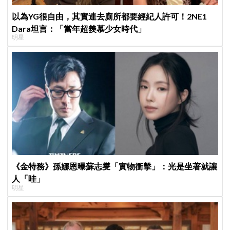
以為YG很自由，其實連去廁所都要經紀人許可！2NE1
Dara坦言：「當年超羨慕少女時代」
明星
《金特務》孫娜恩曝蘇志燮「實物衝擊」：光是坐著就讓
人「哇」
明星