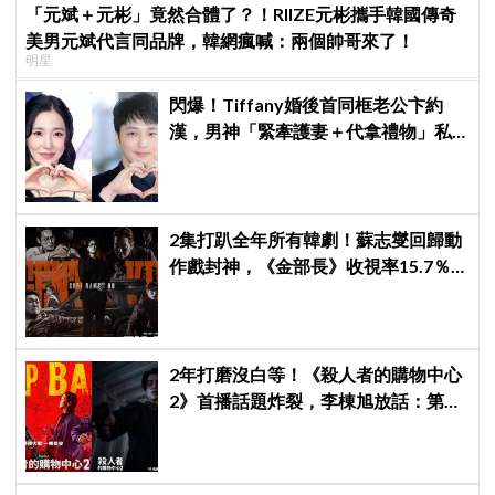
「元斌＋元彬」竟然合體了？！RIIZE元彬攜手韓國傳奇
美男元斌代言同品牌，韓網瘋喊：兩個帥哥來了！
明星
閃爆！Tiffany婚後首同框老公卞約
漢，男神「緊牽護妻＋代拿禮物」私
下甜度超標
2集打趴全年所有韓劇！蘇志燮回歸動
作戲封神，《金部長》收視率15.7％
空降冠軍
2年打磨沒白等！《殺人者的購物中心
2》首播話題炸裂，李棟旭放話：第三
季找我，我就拍