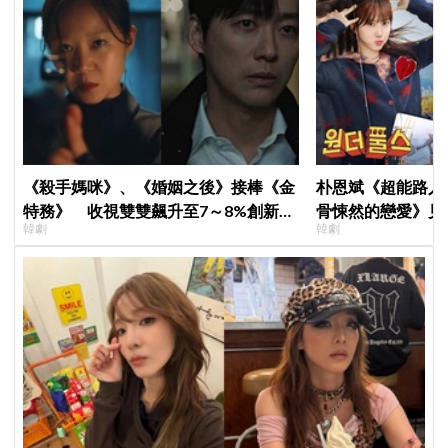
《殺手媽咪》、《婚姻之後》接棒《金
朴恩斌《超能路人
特務》 收視雙雙飆升至7～8%創新
骨悚然的戀愛》見
韓劇
韓劇
高！
演技獲讚「信看演