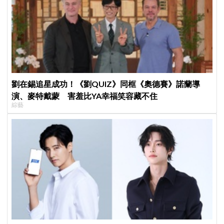
劉在錫追星成功！《劉QUIZ》同框《奧德賽》諾蘭導
演、麥特戴蒙 害羞比YA幸福笑容藏不住
綜藝