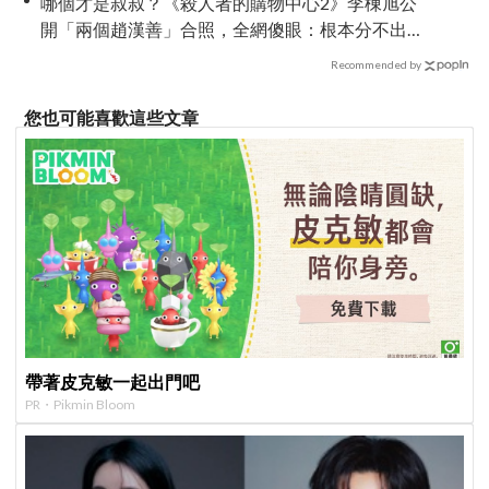
哪個才是叔叔？《殺人者的購物中心2》李棟旭公
開「兩個趙漢善」合照，全網傻眼：根本分不出
來！
Recommended by
您也可能喜歡這些文章
帶著皮克敏一起出門吧
PR・Pikmin Bloom