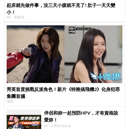
起床就先做件事，沒三天小腹就不見了! 肚子一天天變
小！
PR・新素簡
秀英首度挑戰反派角色！新片《特務搞飛機2》化身犯罪
集團首腦
電影
伴侶和妳一起預防HPV，才有資格說
愛妳！
PR・台灣癌症基金會