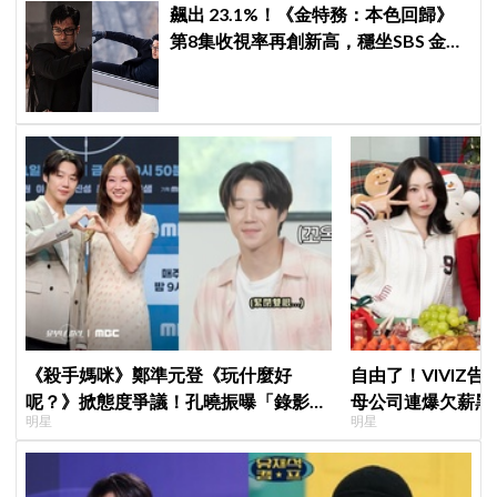
飆出 23.1%！《金特務：本色回歸》
第8集收視率再創新高，穩坐SBS 金土
劇歷代第2、能否打破《上流戰爭2》
紀錄成焦點
《殺手媽咪》鄭準元登《玩什麼好
自由了！VIVIZ
呢？》掀態度爭議！孔曉振曝「錄影後
母公司連爆欠薪黑幕
明星
明星
真的吐了」心疼喊：沒能救你
李昇基集體逃亡