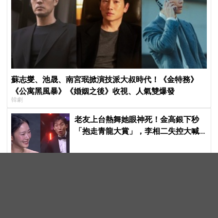
蘇志燮、池晟、南宮珉掀演技派大叔時代！《金特務》
《公寓黑風暴》《婚姻之後》收視、人氣雙爆發
韓劇
老友上台熱舞她眼神死！金高銀下秒
「抱走青龍大賞」，李相二失控大喊
「呀！」真情流露網笑翻
RESCENE Woni打破IVE張員瑛霸榜記
錄，登頂「7月女團個人品牌聲譽
榜」！魔性迷因「巨濟呀吼」全網瘋
傳、逆襲Melon第一