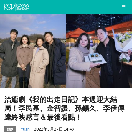
治癒劇《我的出走日記》本週迎大結
局！李民基、金智媛、孫錫久、李伊傳
達終映感言＆最後看點！
Yuan
2022年5月27日 14:49
韓劇