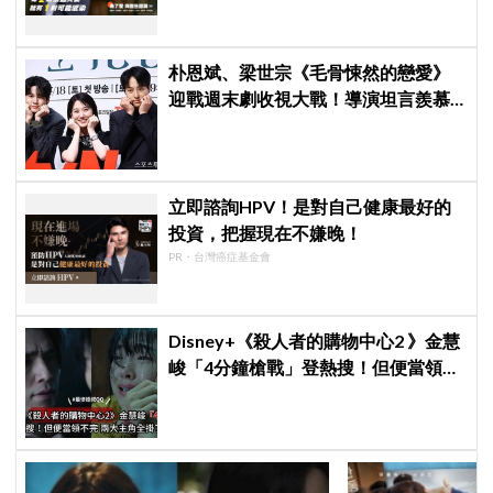
朴恩斌、梁世宗《毛骨悚然的戀愛》
迎戰週末劇收視大戰！導演坦言羨慕
《金特務》22.3%高收視
立即諮詢HPV！是對自己健康最好的
投資，把握現在不嫌晚！
PR・台灣癌症基金會
Disney+《殺人者的購物中心2 》金慧
峻「4分鐘槍戰」登熱搜！但便當領不
完兩大主角全掛了⋯