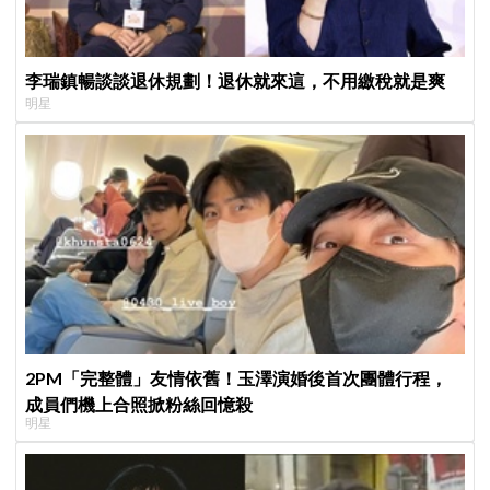
李瑞鎮暢談談退休規劃！退休就來這，不用繳稅就是爽
明星
2PM「完整體」友情依舊！玉澤演婚後首次團體行程，
成員們機上合照掀粉絲回憶殺
明星