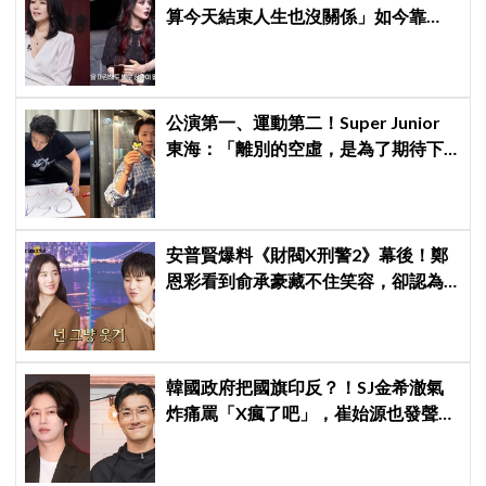
算今天結束人生也沒關係」如今靠
YouTube重拾生活樂趣
公演第一、運動第二！Super Junior
東海：「離別的空虛，是為了期待下
次再見」
安普賢爆料《財閥X刑警2》幕後！鄭
恩彩看到俞承豪藏不住笑容，卻認為
安普賢只是「搞笑男」
韓國政府把國旗印反？！SJ金希澈氣
炸痛罵「X瘋了吧」，崔始源也發聲挺
爆