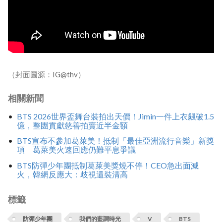
（封面圖源：IG@thv）
相關新聞
BTS 2026世界盃舞台裝拍出天價！Jimin一件上衣飆破1.5
億，整團貢獻慈善拍賣近半金額
BTS宣布不參加葛萊美！抵制「最佳亞洲流行音樂」新獎
項 葛萊美火速回應仍難平息爭議
BTS防彈少年團抵制葛萊美獎燒不停！CEO急出面滅
火，韓網反應大：歧視還裝清高
標籤
防彈少年團
我們的藍調時光
V
BTS