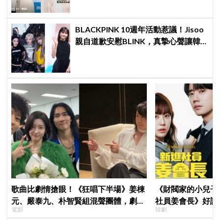
BLACKPINK 10週年活動惹議！Jisoo
親自道歉安慰BLINK，真摯心聲讓韓
網直呼：「看了心裡好暖」
歌曲比劇情搶眼！《狂唱下半場》姜棟
《財閥家的小兒子
元、嚴泰九、朴智賢組混聲團體，劇中
社員姜會長》好評
電影
韓劇
曲《Love Is》超洗腦
多巴胺爆表