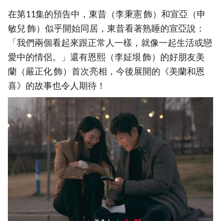
在第11集的預告中，東昔（李秉憲 飾）和宣亞（申
敏兒 飾）似乎開始同居，東昔看著熟睡的宣亞說：
「我們兩個看起來跟正常人一樣，就像一起生活或戀
愛中的情侶。」還有恩熙（李姃垠 飾）的好朋友美
蘭（嚴正化 飾）首次亮相，今後展開的《美蘭和恩
喜》的故事也令人期待！