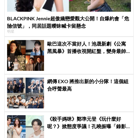
BLACKPINK Jennie超傲嬌戀愛觀大公開！自爆約會「危
險信號」，同居話題曖昧喊卡留懸念
明星
歐巴這次不當好人！池晟新劇《公寓
黑風暴》首播收視開紅盤，變身最帥
討債總裁、豪砸700萬娶「假新娘」當
眾激吻！
網傳 EXO 將推出新的小分隊！這個組
合呼聲最高
《殺手媽咪》鄭準元登《玩什麼好
呢？》掀態度爭議！孔曉振曝「錄影
後真的吐了」心疼喊：沒能救你