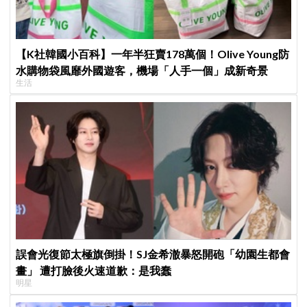
【K社韓國小百科】一年半狂賣178萬個！Olive Young防
水購物袋風靡外國遊客，機場「人手一個」成新奇景
生活
誤會光復節太極旗倒掛！SJ金希澈暴怒開砲「幼園生都會
畫」 遭打臉後火速道歉：是我蠢
明星