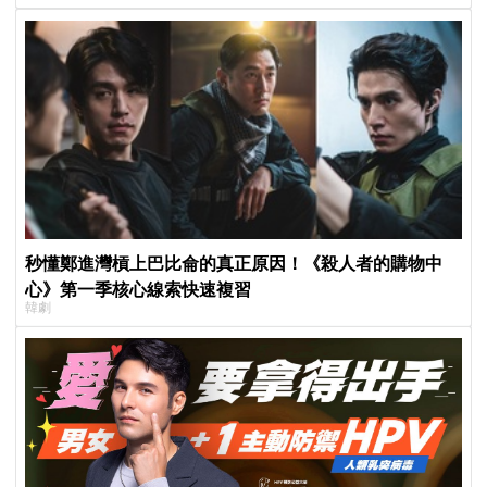
秒懂鄭進灣槓上巴比侖的真正原因！《殺人者的購物中
心》第一季核心線索快速複習
韓劇