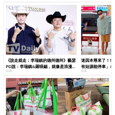
《說走就走：李瑞鎮的德州德州》藝瑟
迷因本尊來了！S
PD說：李瑞鎮&羅暎錫，就像是浪漫喜
有始源能停車」名
綜藝
明星
劇的男女主角一樣XD
照片」，店家尖叫
不能脫粉了