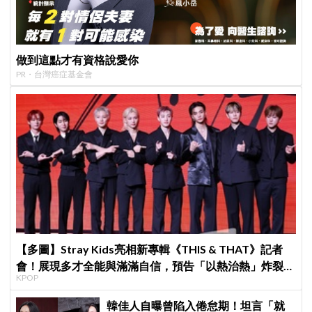
做到這點才有資格說愛你
PR・台灣癌症基金會
【多圖】Stray Kids亮相新專輯《THIS & THAT》記者
會！展現多才全能與滿滿自信，預告「以熱治熱」炸裂夏
KPOP
日音樂圈
韓佳人自曝曾陷入倦怠期！坦言「就