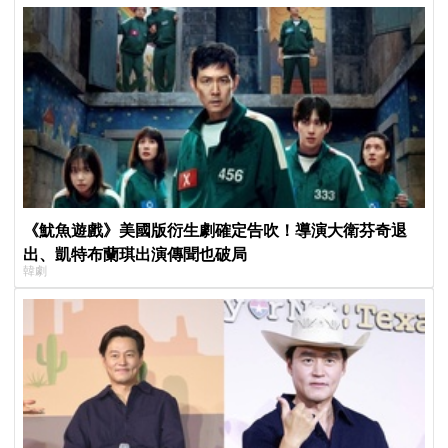
《魷魚遊戲》美國版衍生劇確定告吹！導演大衛芬奇退
出、凱特布蘭琪出演傳聞也破局
韓劇