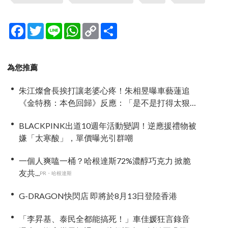
Facebook
Twitter
Line
WhatsApp
Copy
分
Link
享
為您推薦
朱江燦會長挨打讓老婆心疼！朱相昱曝車藝蓮追
《金特務：本色回歸》反應：「是不是打得太狠
了？」
BLACKPINK出道10週年活動變調！逆應援禮物被
嫌「太寒酸」，單價曝光引群嘲
一個人爽嗑一桶？哈根達斯72%濃醇巧克力 掀脆
友共...
PR・哈根達斯
G-DRAGON快閃店 即將於8月13日登陸香港
「李昇基、泰民全都能搞死！」車佳媛狂言錄音