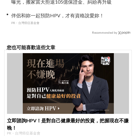
曝光，搬家當天拒退105億保證金、糾紛再升級
伴侶和妳一起預防HPV，才有資格說愛妳！
PR・台灣癌症基金會
Recommended by
您也可能喜歡這些文章
立即諮詢HPV！是對自己健康最好的投資，把握現在不嫌
晚！
PR・台灣癌症基金會