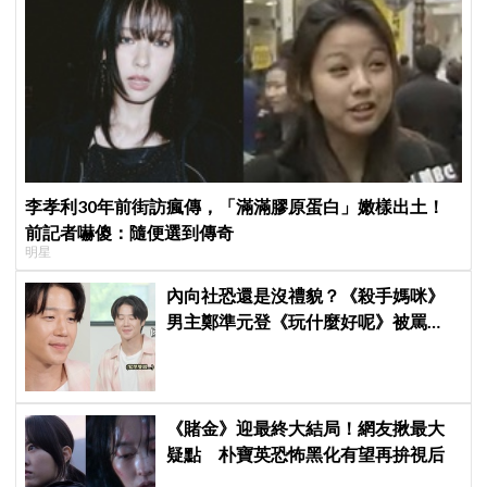
李孝利30年前街訪瘋傳，「滿滿膠原蛋白」嫩樣出土！
前記者嚇傻：隨便選到傳奇
明星
內向社恐還是沒禮貌？《殺手媽咪》
男主鄭準元登《玩什麼好呢》被罵
爆，劉在錫、孔曉振狂救場也帶不動
《賭金》迎最終大結局！網友揪最大
疑點 朴寶英恐怖黑化有望再拚視后