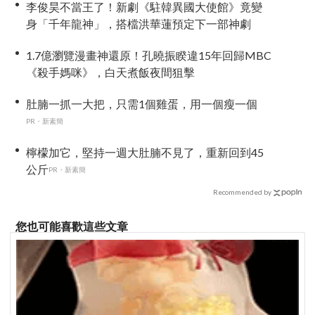
李俊昊不當王了！新劇《駐韓異國大使館》竟變
身「千年龍神」，搭檔洪華蓮預定下一部神劇
1.7億瀏覽漫畫神還原！孔曉振睽違15年回歸MBC
《殺手媽咪》，白天煮飯夜間狙擊
肚腩一抓一大把，只需1個雞蛋，用一個瘦一個
PR・新素簡
檸檬加它，堅持一週大肚腩不見了，重新回到45
公斤
PR・新素簡
Recommended by
您也可能喜歡這些文章