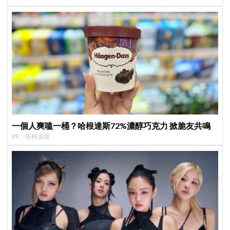
首度談復出心情：
一個人爽嗑一桶？哈根達斯72%濃醇巧克力 掀脆友共鳴
PR・哈根達斯