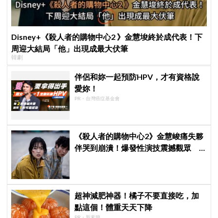
Disney+《殺人者的購物中心2 》金慧埈終於成代表！下
周迎大結局「他」出現成最大伏筆
韓劇
伴侶和妳一起預防HPV，才有資格說
愛妳！
PR・台灣癌症基金會
《殺人者的購物中心2》金慧峻痛失夥
伴哭到崩潰！爆發性演技震撼觀眾
點燃復仇怒火
超神減肥神器！橘子不要直接吃，加
點這個！體重天天下降
PR・新素簡