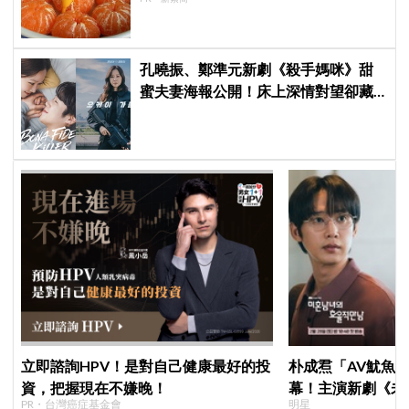
孔曉振、鄭準元新劇《殺手媽咪》甜
蜜夫妻海報公開！床上深情對望卻藏
驚人秘密
立即諮詢HPV！是對自己健康最好的投
朴成焄「AV魷魚
資，把握現在不嫌晚！
幕！主演新劇《未
PR・台灣癌症基金會
明星