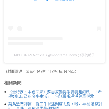
MBC DRAMA official (@mbcdrama_now) 分享的帖子
（封面圖源：셀트리온엔터테인먼트, 몽작소）
相關新聞
《金特務：本色回歸》蘇志燮難得談愛妻趙銀政！「希
望她以自己的名字生活」一句話展現滿滿尊重與愛
菜鳥造型師第一份工作就遇到蘇志燮！曝25年前溫馨對
話，直呼：這種溫柔是作弊吧