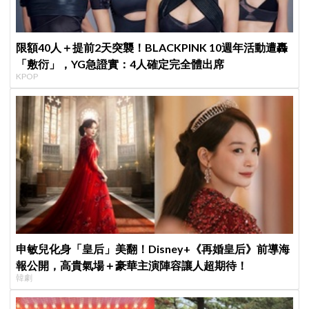
限額40人＋提前2天突襲！BLACKPINK 10週年活動遭轟
「敷衍」，YG急證實：4人確定完全體出席
KPOP
申敏兒化身「皇后」美翻！Disney+《再婚皇后》前導海
報公開，高貴氣場＋豪華主演陣容讓人超期待！
韓劇