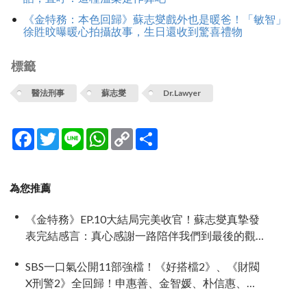
《金特務：本色回歸》蘇志燮戲外也是暖爸！「敏智」
徐貹旼曝暖心拍攝故事，生日還收到驚喜禮物
標籤
醫法刑事
蘇志燮
Dr.Lawyer
Facebook
Twitter
Line
WhatsApp
Copy
分
Link
享
為您推薦
《金特務》EP.10大結局完美收官！蘇志燮真摯發
表完結感言：真心感謝一路陪伴我們到最後的觀
眾
SBS一口氣公開11部強檔！《好搭檔2》、《財閥
X刑警2》全回歸！申惠善、金智媛、朴信惠、金
南佶、李帝勳...陣容太狂了