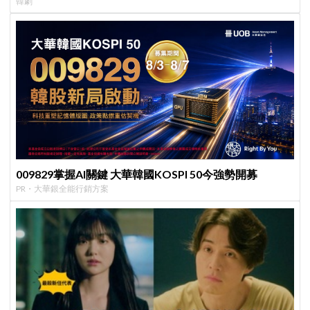
韓劇
009829掌握AI關鍵 大華韓國KOSPI 50今強勢開募
PR・大華銀全能行銷方案