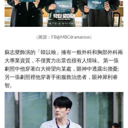
（圖源：FB@MBCdramanow）
蘇志燮飾演的「韓以翰」擁有一般外科和胸部外科兩
大專業資質，不僅實力出眾也很有人情味。 第一張
劇照中他穿著白大褂望向某處，眼神中透露出擔憂;
另一張劇照裡他穿著手術服救治患者，眼神犀利睿
智。