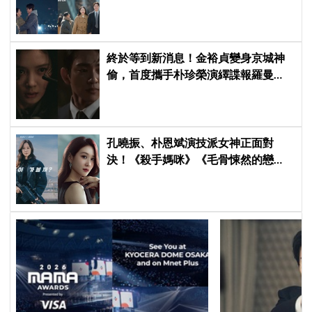
情」修成正果，結尾「十指緊扣」甜
到蛀牙
終於等到新消息！金裕貞變身京城神
偷，首度攜手朴珍榮演繹諜報羅曼
史，《100日的謊言》首波預告公開
孔曉振、朴恩斌演技派女神正面對
決！《殺手媽咪》《毛骨悚然的戀
愛》掀韓劇收視大戰