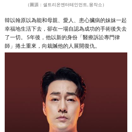
（圖源：셀트리온엔터테인먼트, 몽작소）
韓以翰原以為能和母親、愛人、患心臟病的妹妹一起
幸福地生活下去，卻在一場自認為成功的手術後失去
了一切。 5年後，他以新的身份「醫療訴訟專門律
師」捲土重來，向栽贓他的人展開復仇。