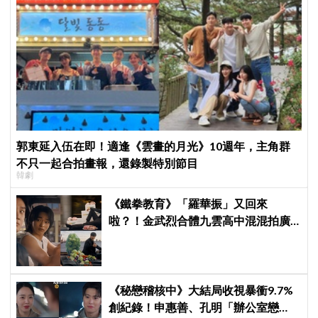
郭東延入伍在即！適逢《雲畫的月光》10週年，主角群
不只一起合拍畫報，還錄製特別節目
韓劇
《鐵拳教育》「羅華振」又回來
啦？！金武烈合體九雲高中混混拍廣
告，兩人嚇壞反應笑翻劇迷：根本番
外篇！
《秘戀稽核中》大結局收視暴衝9.7%
創紀錄！申惠善、孔明「辦公室戀