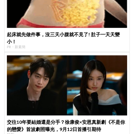
起床就先做件事，沒三天小腹就不見了! 肚子一天天變
小！
PR・新素簡
交往10年要結婚還是分手？徐康俊×安恩真新劇《不是你
的戀愛》首波劇照曝光，9月12日首播引期待