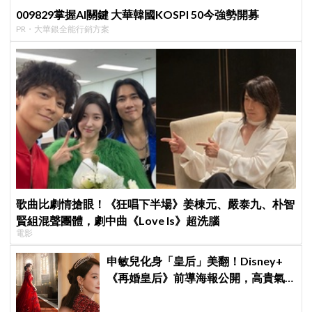
009829掌握AI關鍵 大華韓國KOSPI 50今強勢開募
PR・大華銀全能行銷方案
歌曲比劇情搶眼！《狂唱下半場》姜棟元、嚴泰九、朴智
賢組混聲團體，劇中曲《Love Is》超洗腦
電影
申敏兒化身「皇后」美翻！Disney+
《再婚皇后》前導海報公開，高貴氣
場＋豪華主演陣容讓人超期待！