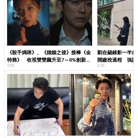
《殺手媽咪》、《婚姻之後》接棒《金
劉在錫錄影一半急
特務》 收視雙雙飆升至7～8%創新
開繳稅過程 強調
韓劇
綜藝
高！
繳」