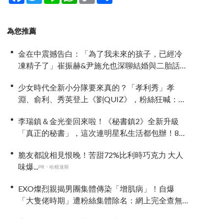
為您推薦
金在中震撼告白：「為了我未來的孩子，已經冷
凍精子了」崔振赫&尹施允也深聊結婚與二胎話題
《新品上市便利餐廳》
少女時代全新小分隊要來真的？「孝利秀」孝
淵、俞利、秀英登上《劉QUIZ》，粉絲狂喊：不
出道很難收拾！
李瑞鎮＆金光奎回來啦！《秘書鎮2》全新升級
「真正的秘書」，這次連明星私生活都包辦！8月
28日首播
脆友都說相見恨晚！苦甜72%比利時巧克力 大人
味爆...
PR・哈根達斯
EXO燦烈親揭男團集體傳染「增肌病」！自爆
「大隻佬時期」遭粉絲集體除名：網上完全查無
此人！