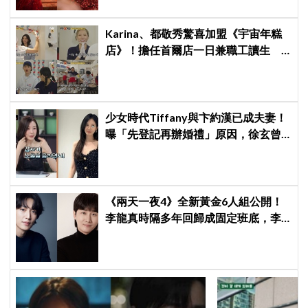
Karina、都敬秀驚喜加盟《宇宙年糕
店》！擔任首爾店一日兼職工讀生
李泳知一句話意外成真
少女時代Tiffany與卞約漢已成夫妻！
曝「先登記再辦婚禮」原因，徐玄曾
一度哭著阻止
《兩天一夜4》全新黃金6人組公開！
李龍真時隔多年回歸成固定班底，李
基澤也確定加入，新組合化學反應引
期待