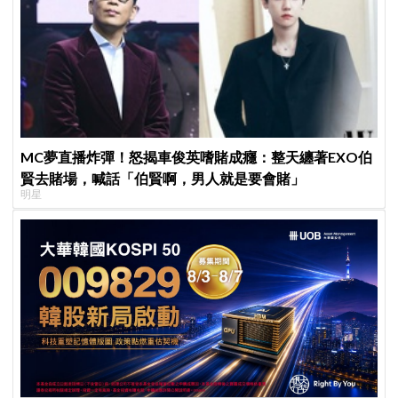
MC夢直播炸彈！怒揭車俊英嗜賭成癮：整天纏著EXO伯
賢去賭場，喊話「伯賢啊，男人就是要會賭」
明星