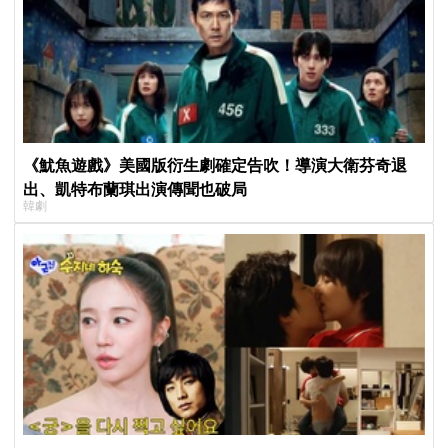
《魷魚遊戲》美國版衍生劇確定告吹！導演大衛芬奇退
出、凱特布蘭琪出演傳聞也破局
韓劇