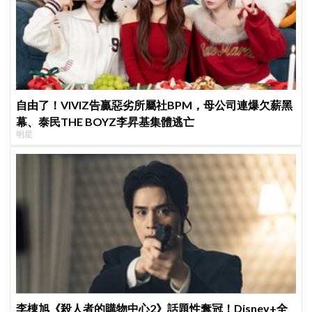
自由了！VIVIZ告贏惡劣所屬社BPM，母公司連爆欠薪黑
幕、泰民THE BOYZ李昇基集體逃亡
明星
李棟旭《殺人者的購物中心2》話題性奪冠！Disney+全