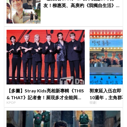
友！柳惠英、高庚杓《我獨自生活》
預告公開，暖心互動掀回憶殺
【多圖】Stray Kids亮相新專輯《THIS
郭東延入伍在即！
& THAT》記者會！展現多才全能與滿
10週年，主角群
KPOP
韓劇
滿自信，預告「以熱治熱」炸裂夏日音
錄製特別節目
樂圈