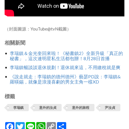
（封面圖源：YouTube@tvN截圖）
相關新聞
李瑞鎮＆金光奎回來啦！《秘書鎮2》全新升級「真正的
秘書」，這次連明星私生活都包辦！8月28日首播
李瑞鎮暢談談退休規劃！退休就來這，不用繳稅就是爽
《說走就走：李瑞鎮的德州德州》藝瑟PD說：李瑞鎮&
羅暎錫，就像是浪漫喜劇的男女主角一樣XD
標籤
李瑞鎮
意外的汝貞
意外的旅程
尹汝貞
Facebook
Twitter
Line
WhatsApp
Copy
分
Link
享