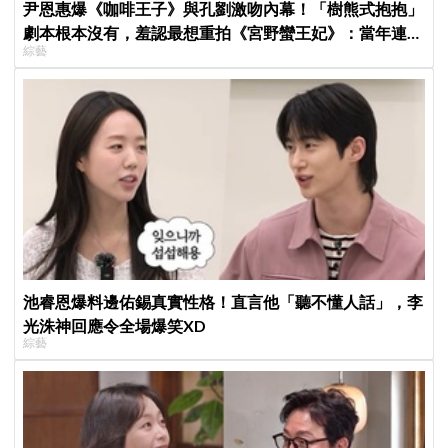
尹恩惠爆《咖啡王子》與孔劉激吻內幕！「樹熊式抱抱」
劇本根本沒有，羞認最想重拍《宮野蠻王妃》：當年連鏡
綜藝
頭在哪都不知道
池睿恩爆料邊佑錫真實性格！直言他「聽不懂人話」，李
光洙神回應令全場爆笑XD
綜藝