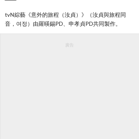
tvN綜藝《意外的旅程（汝貞）》（汝貞與旅程同
音，여정）由羅暎錫PD、申孝貞PD共同製作。
廣告