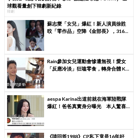
球觀看量創下韓劇新紀錄
韓劇
蘇志燮「女兒」爆紅！新人演員徐貹
旼「零作品」空降《金部長》，316萬
舊片被挖出網驚呆：星味藏不住！
Rain參加女兒運動會慘遭無視！愛女
「反應冷淡」狂嗑零食，轉身合體 KAI
大跳雙人舞帥度炸裂
aespa Karina出道前就在海軍陸戰隊
爆紅！爸爸真實身分曝光 本人驚喜
又害羞
《請回答1988》CP私下竟是16年好