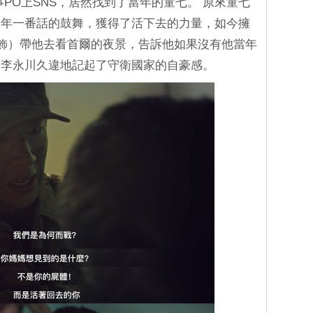
PO上SNS，居然找到了當年的童七。 原來童七
當年一番話的鼓舞，獲得了活下去的力量，如今擁
 飾）帶他去看首爾的夜景，告訴他如果沒有他當年
讓李永川久違地記起了守衛國家的自豪感。