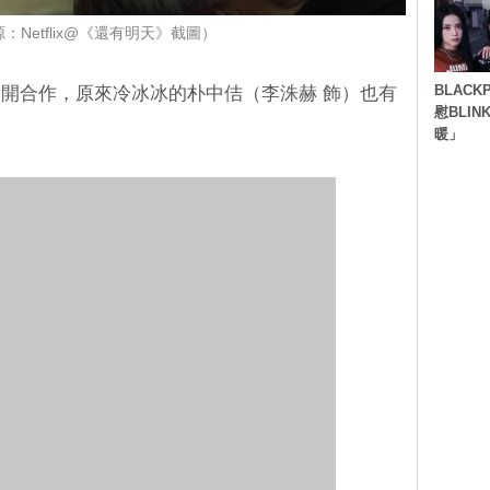
：Netflix@《還有明天》截圖）
BLACK
開合作，原來冷冰冰的朴中佶（李洙赫 飾）也有
慰BLI
暖」