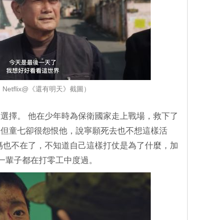
Netflix@《還有明天》截圖）
選擇。 他在少年時為保衛國家走上戰場，救下了
，但童七卻很怨恨他，說寧願死去也不想這樣活
媽也不在了，不知道自己這樣打仗是為了什麼，加
，一輩子都在打零工中度過。