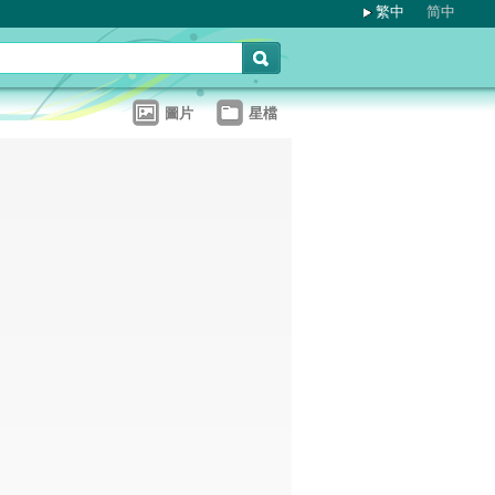
繁中
简中
圖片
星檔