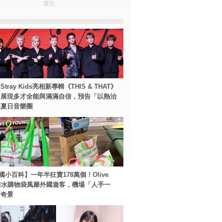
廣告
tray Kids亮相新專輯《THIS & THAT》
！展現多才全能與滿滿自信，預告「以熱治
裂夏日音樂圈
國小百科】一年半狂賣178萬個！Olive
g防水購物袋風靡外國遊客，機場「人手一
新奇景