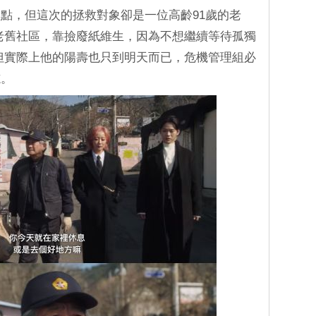
點，但這次的拯救對象卻是一位高齡91歲的老
老舊社區，靠撿廢紙維生，因為不想繼續等待孤獨
但實際上他的陽壽也只到明天而已，危機管理組必
志。