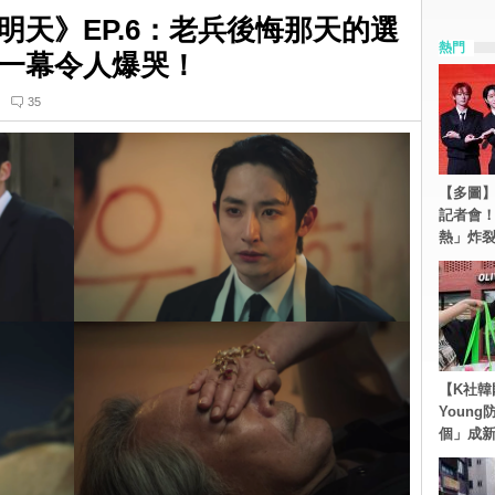
明天》EP.6：老兵後悔那天的選
熱門
一幕令人爆哭！
35
【多圖】S
記者會
熱」炸
【K社韓
Youn
個」成