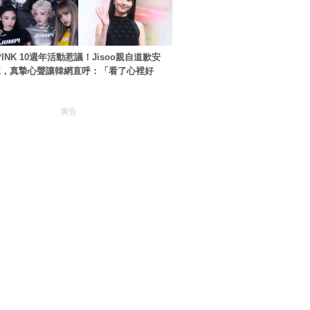
PINK 10週年活動惹議！Jisoo親自道歉安
NK，真摯心聲讓韓網直呼：「看了心裡好
廣告