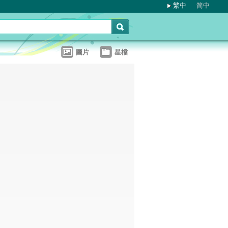
繁中
简中
圖片
星檔