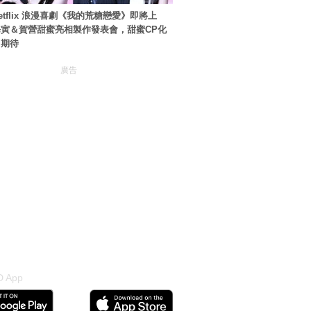
etflix 浪漫喜劇《我的荒糖戀愛》即將上
寅＆賀營甜蜜亮相製作發表會，甜蜜CP化
引期待
廣告
 App