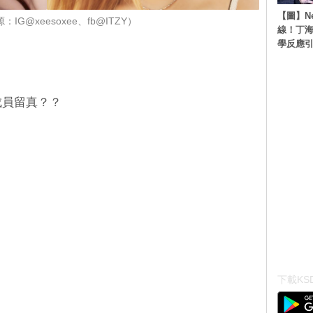
【圖】N
IG@xeesoxee、fb@ITZY）
線！丁海
學反應
！
成員留真？？
下載KSD