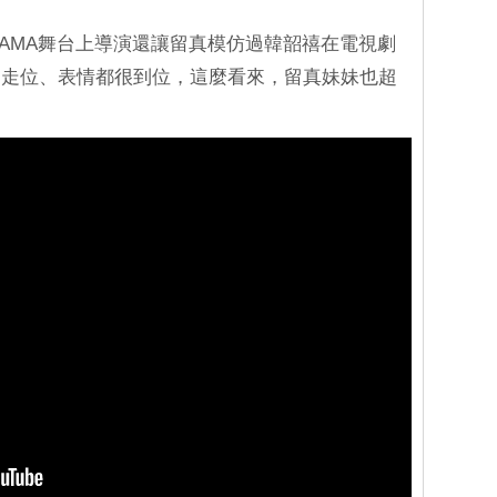
AMA舞台上導演還讓留真模仿過韓韶禧在電視劇
、走位、表情都很到位，這麼看來，留真妹妹也超