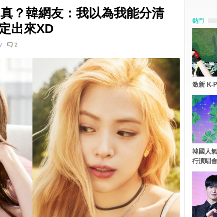
Y留真？韓網友：我以為我能分清
熱門
定出來XD
y
2
激新 K-
韓國人氣
行演唱