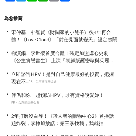
為您推薦
宋仲基、朴智賢《財閥家的小兒子》後4年再合
體！《Love Cloud》「前任見面就變天」設定超鬧
柳演錫、李世榮首度合體！確定加盟虐心史劇
《公主貪戀書生》 上演「朝鮮版羅密歐與茱麗
葉」
立即諮詢HPV！是對自己健康最好的投資，把握
現在不...
PR・台灣癌症基金會
伴侶和妳一起預防HPV，才有資格說愛妳！
PR・台灣癌症基金會
2年打磨沒白等！《殺人者的購物中心2》首播話
題炸裂，李棟旭放話：第三季找我，我就拍