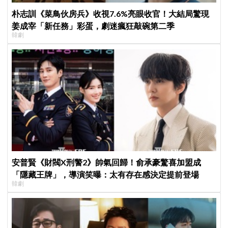
朴志訓《菜鳥伙房兵》收視7.6%亮眼收官！大結局驚現
姜成宰「新任務」彩蛋，劇迷瘋狂敲碗第二季
韓劇
安普賢《財閥X刑警2》帥氣回歸！俞承豪驚喜加盟成
「隱藏王牌」，導演笑曝：太有存在感決定提前登場
韓劇