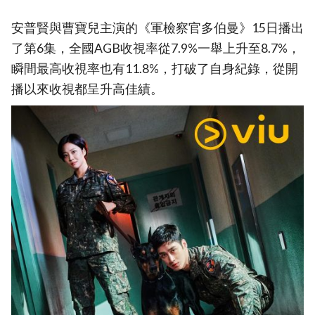
安普賢與曹寶兒主演的《軍檢察官多伯曼》15日播出
了第6集，全國AGB收視率從7.9%一舉上升至8.7%，
瞬間最高收視率也有11.8%，打破了自身紀錄，從開
播以來收視都呈升高佳績。