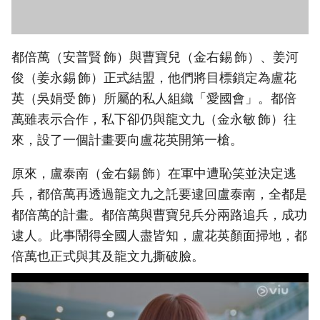
都倍萬（安普賢 飾）與曹寶兒（金右錫 飾）、姜河
俊（姜永錫 飾）正式結盟，他們將目標鎖定為盧花
英（吳娟受 飾）所屬的私人組織「愛國會」。都倍
萬雖表示合作，私下卻仍與龍文九（金永敏 飾）往
來，設了一個計畫要向盧花英開第一槍。
原來，盧泰南（金右錫 飾）在軍中遭恥笑並決定逃
兵，都倍萬再透過龍文九之託要逮回盧泰南，全都是
都倍萬的計畫。都倍萬與曹寶兒兵分兩路追兵，成功
逮人。此事鬧得全國人盡皆知，盧花英顏面掃地，都
倍萬也正式與其及龍文九撕破臉。