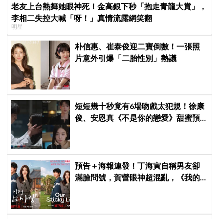
老友上台熱舞她眼神死！金高銀下秒「抱走青龍大賞」，
李相二失控大喊「呀！」真情流露網笑翻
明星
朴信惠、崔泰俊迎二寶倒數！一張照
片意外引爆「二胎性別」熱議
短短幾十秒竟有6場吻戲太犯規！徐康
俊、安恩真《不是你的戀愛》甜蜜預
告公開，網友直呼：太期待了！
預告＋海報連發！丁海寅自稱男友卻
滿臉問號，賀營眼神超混亂，《我的
荒糖戀愛》定檔8月7日，還沒播就讓
網友瘋猜結局