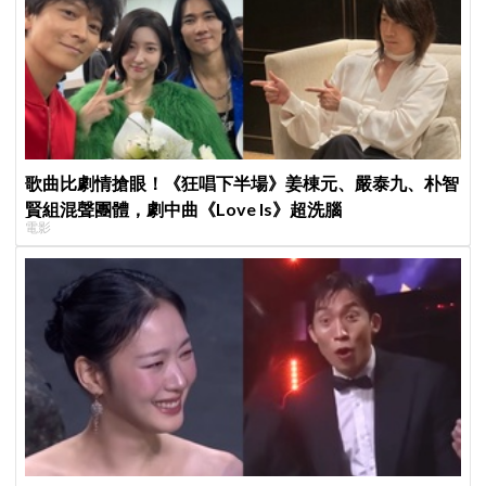
歌曲比劇情搶眼！《狂唱下半場》姜棟元、嚴泰九、朴智
賢組混聲團體，劇中曲《Love Is》超洗腦
電影