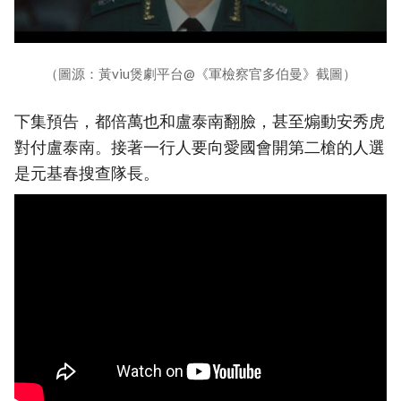
（圖源：黃viu煲劇平台@《軍檢察官多伯曼》截圖）
下集預告，都倍萬也和盧泰南翻臉，甚至煽動安秀虎
對付盧泰南。接著一行人要向愛國會開第二槍的人選
是元基春搜查隊長。