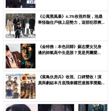
絲陪伴
《公寓黑風暴》6.3%收視炸裂，池晟
率怪咖住戶槓上惡勢力，這部犯罪爽
劇週末全韓都在看
《金特務：本色回歸》蘇志燮女兒身
邊的帥氣高中生是誰？竟是男團愛
豆，首次挑戰演戲便留下深刻印象
《菜鳥伙房兵》收視、口碑雙收！演
員與劇組本月底飛泰國芭達雅享獎勵
旅行，慶祝亮眼成績