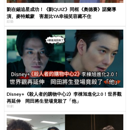
劉在錫追星成功！《劉QUIZ》同框《奧德賽》諾蘭導
演、麥特戴蒙 害羞比YA幸福笑容藏不住
綜藝
Disney+《殺人者的購物中心2》李棟旭進化2.0！世界觀
再延伸 岡田將生登場竟殺了「他」
韓劇