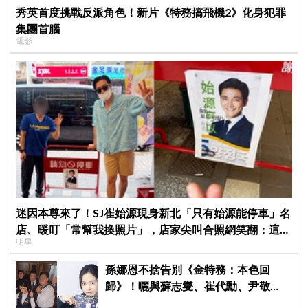
秀英首度挑戰反派角色！新片《特務搞飛機2》化身犯罪
集團首腦
電影
迷因本尊來了！SJ崔始源現身新北「只有始源能停車」名
店、暖叮「常幫我換照片」，店家尖叫合照網笑翻：這輩
明星
子不能脫粉了
孫娜恩不捨告別《金特務：本色回
歸》！曬與蘇志燮、崔代勳、尹敬
浩、朱相昱暖心合照，感謝劇組與粉