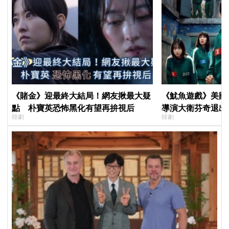
《賭金》迎最終大結局！網友揪最大疑
《魷魚遊戲》美國
點 朴寶英恐怖黑化有望再拚視后
導演大衛芬奇退出
韓劇
韓劇
聞也破局