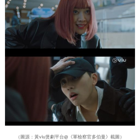
（圖源：黃viu煲劇平台@《軍檢察官多伯曼》截圖）