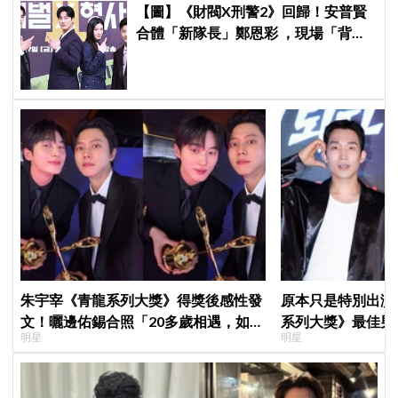
【圖】《財閥X刑警2》回歸！安普賢
合體「新隊長」鄭恩彩 ，現場「背靠
背比槍」霸氣爆棚
朱宇宰《青龍系列大獎》得獎後感性發
原本只是特別出演
文！曬邊佑錫合照「20多歲相遇，如今
系列大獎》最佳男
明星
明星
一起站上頒獎舞台」
鳥伙房兵》黃錫浩
演」傳奇