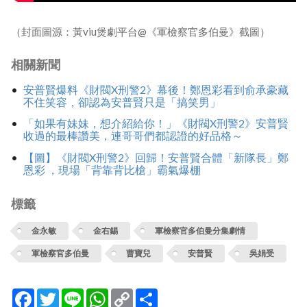
（封面圖源：黃viu煲劇平台@《軍檢察官多伯曼》截圖）
相關新聞
安普賢爆料《財閥X刑警2》幕後！鄭恩彩看到俞承豪藏
不住笑容，卻認為安普賢只是「搞笑男」
「如果有妹妹，想介紹給你！」《財閥X刑警2》安普賢
收過的最棒讚美，連哥哥們都認證的好品格～
【圖】《財閥X刑警2》回歸！安普賢合體「新隊長」鄭
恩彩 ，現場「背靠背比槍」霸氣爆棚
標籤
金永敏
金右錫
軍檢察官多伯曼分集劇情
軍檢察官多伯曼
曹寶兒
安普賢
吳娟受
Facebook
Twitter
Line
WhatsApp
Copy
分
Link
享