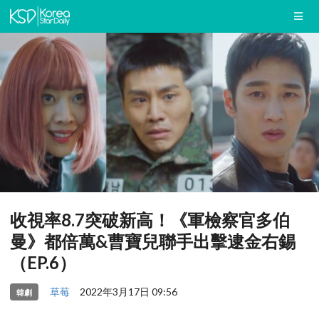
收視率8.7突破新高！《軍檢察官多伯
曼》都倍萬&曹寶兒聯手出擊逮金右錫
（EP.6）
草莓
2022年3月17日 09:56
韓劇