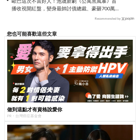
歐巴這次不當好人！池晟新劇《公寓黑風暴》首
播收視開紅盤，變身最帥討債總裁、豪砸700萬娶
「假新娘」當眾激吻！
Recommended by
您也可能喜歡這些文章
做到這點才有資格說愛你
PR・台灣癌症基金會