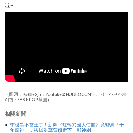
啦~
（圖源：IG@le2jh，Youtube@NUNEOGUN누너건、스브스케
이팝 / SBS KPOP截圖）
相關新聞
李俊昊不當王了！新劇《駐韓異國大使館》竟變身「千
年龍神」，搭檔洪華蓮預定下一部神劇