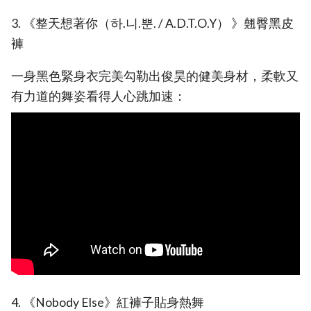
3. 《整天想著你（하.니.뿐. / A.D.T.O.Y） 》翹臀黑皮
褲
一身黑色緊身衣完美勾勒出俊昊的健美身材，柔軟又
有力道的舞姿看得人心跳加速：
4. 《Nobody Else》紅褲子貼身熱舞