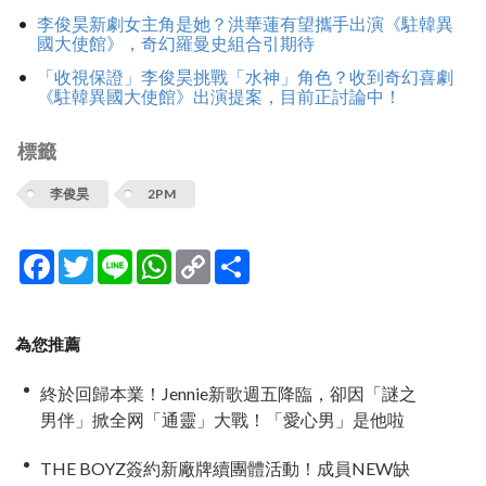
李俊昊新劇女主角是她？洪華蓮有望攜手出演《駐韓異
國大使館》，奇幻羅曼史組合引期待
「收視保證」李俊昊挑戰「水神」角色？收到奇幻喜劇
《駐韓異國大使館》出演提案，目前正討論中！
標籤
李俊昊
2PM
Facebook
Twitter
Line
WhatsApp
Copy
分
Link
享
為您推薦
終於回歸本業！Jennie新歌週五降臨，卻因「謎之
男伴」掀全网「通靈」大戰！「愛心男」是他啦
THE BOYZ簽約新廠牌續團體活動！成員NEW缺