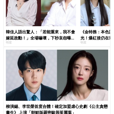
韓佳人語出驚人：「若能重來，我不會
《金特務：本色回
嫁延政勳！」全場嚇壞，下秒哀怨曝真
光！爆紅後仍在章
明星
明星
實原因笑翻
呼：「妳怎麼會在
柳演錫、李世榮首度合體！確定加盟虐心史劇《公主貪戀
書生》 上演「朝鮮版羅密歐與茱麗葉」