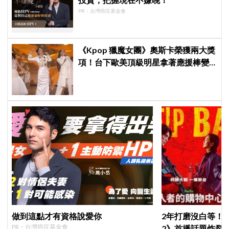
PR・台灣癌症基金會
《Kpop 獵魔女團》奧斯卡榮獲兩大獎
項！台下歐美頂級明星拿著應援棒變
身小粉絲應援
做到這點才有資格說愛你
2年打磨沒白等！
PR・台灣癌症基金會
2》首播話題炸裂