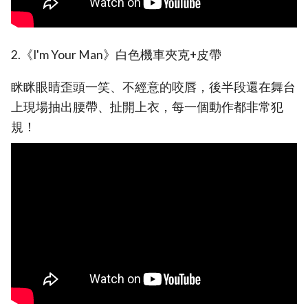
2.《I'm Your Man》白色機車夾克+皮帶
眯眯眼睛歪頭一笑、不經意的咬唇，後半段還在舞台
上現場抽出腰帶、扯開上衣，每一個動作都非常犯
規！