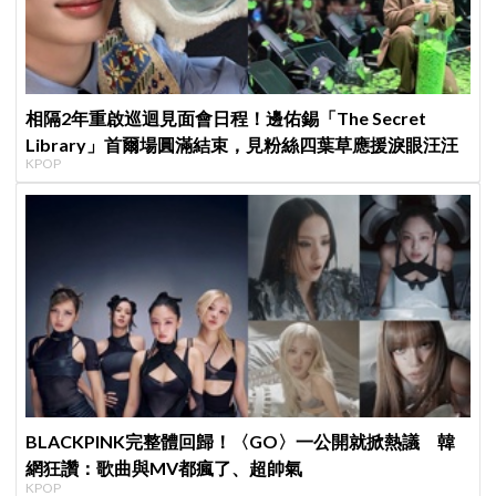
相隔2年重啟巡迴見面會日程！邊佑錫「The Secret
Library」首爾場圓滿結束，見粉絲四葉草應援淚眼汪汪
KPOP
BLACKPINK完整體回歸！〈GO〉一公開就掀熱議 韓
網狂讚：歌曲與MV都瘋了、超帥氣
KPOP