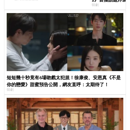
韓劇
季找我，我就拍
短短幾十秒竟有6場吻戲太犯規！徐康俊、安恩真《不是
你的戀愛》甜蜜預告公開，網友直呼：太期待了！
韓劇