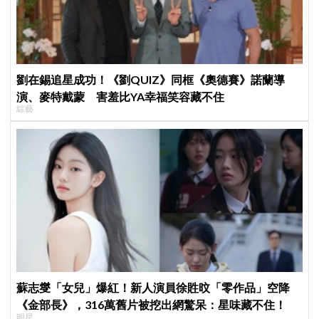
劉在錫追星成功！《劉QUIZ》同框《奧德賽》諾蘭導
演、麥特戴蒙 害羞比YA幸福笑容藏不住
綜藝
蘇志燮「女兒」爆紅！新人演員徐貹旼「零作品」空降
《金部長》，316萬舊片被挖出網驚呆：星味藏不住！
明星