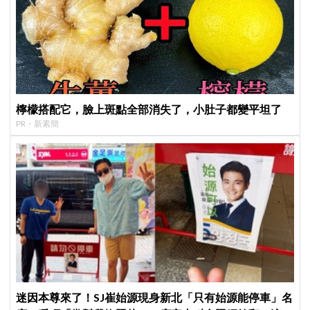
檸檬搭配它，臉上斑點全部消失了，小肚子都變平坦了
PR・新素簡
迷因本尊來了！SJ崔始源現身新北「只有始源能停車」名