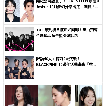
經紀公司證實了！SEVENTEEN 淨漢 X
Joshua 10月夢幻分隊出道，團員「最
新兵役現況」一次看
TXT 續約後首度正式回歸！黑白荊棘
全新概念預告照引爆話題
限額40人＋提前2天突襲！
BLACKPINK 10週年活動遭轟「敷
衍」，YG急證實：4人確定完全體出
席