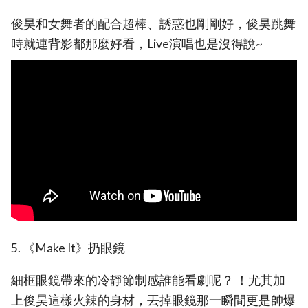
俊昊和女舞者的配合超棒、誘惑也剛剛好，俊昊跳舞
時就連背影都那麼好看，Live演唱也是沒得說~
5. 《Make It》扔眼鏡
細框眼鏡帶來的冷靜節制感誰能看劇呢？ ！尤其加
上俊昊這樣火辣的身材，丟掉眼鏡那一瞬間更是帥爆