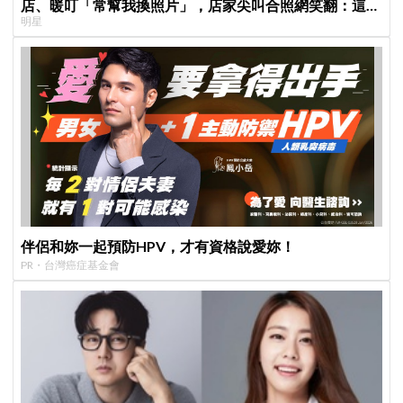
店、暖叮「常幫我換照片」，店家尖叫合照網笑翻：這輩
明星
子不能脫粉了
伴侶和妳一起預防HPV，才有資格說愛妳！
PR・台灣癌症基金會