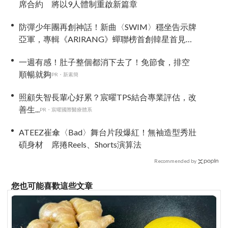
席合約 將以9人體制重啟新篇章
防彈少年團再創神話！新曲〈SWIM〉穩坐告示牌
亞軍，專輯《ARIRANG》蟬聯榜首創韓星首見紀
錄
一週有感！肚子整個都消下去了！免節食，排空
順暢就夠
PR・新素簡
照顧失智長輩心好累？宸曜TPS結合專業評估，改
善生...
PR・宸曜國際醫療體系
ATEEZ崔傘〈Bad〉舞台片段爆紅！無袖造型秀壯
碩身材 席捲Reels、Shorts演算法
Recommended by
您也可能喜歡這些文章