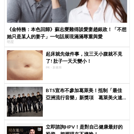
《金特務：本色回歸》蘇志燮難得談愛妻趙銀政！「不想
她只是某人的妻子」一句話展現滿滿尊重與愛
明星
起床就先做件事，沒三天小腹就不見
了! 肚子一天天變小！
PR・新素簡
BTS宣布不參加葛萊美！抵制「最佳
亞洲流行音樂」新獎項 葛萊美火速
回應仍難平息爭議
立即諮詢HPV！是對自己健康最好的
投資，把握現在不嫌晚！