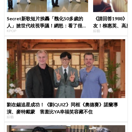
Secret新歌短片挨轟「醜化50多歲的
《請回答1988》
人」掀世代歧視爭議！網怒：看了很不
友！柳惠英、高庚
KPOP
綜藝
舒服
告公開，暖心互動
劉在錫追星成功！《劉QUIZ》同框《奧德賽》諾蘭導
演、麥特戴蒙 害羞比YA幸福笑容藏不住
綜藝