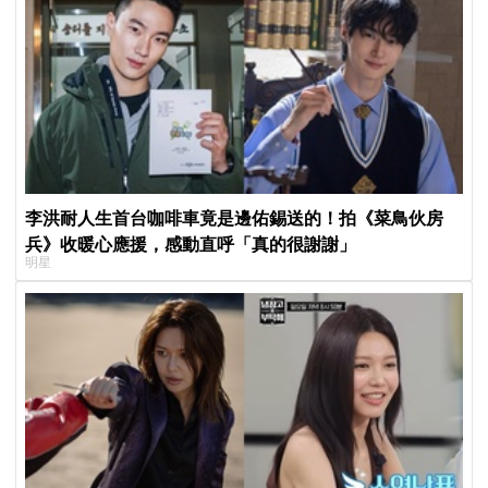
李洪耐人生首台咖啡車竟是邊佑錫送的！拍《菜鳥伙房
兵》收暖心應援，感動直呼「真的很謝謝」
明星