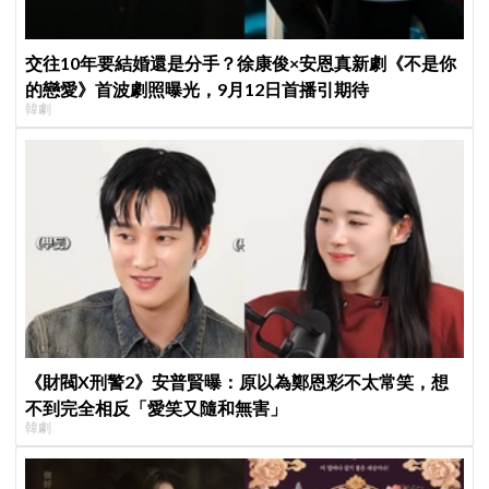
交往10年要結婚還是分手？徐康俊×安恩真新劇《不是你
的戀愛》首波劇照曝光，9月12日首播引期待
韓劇
《財閥X刑警2》安普賢曝：原以為鄭恩彩不太常笑，想
不到完全相反「愛笑又隨和無害」
韓劇