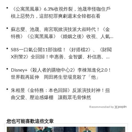
《公寓黑風暴》6.3%收視炸裂，池晟率怪咖住戶
槓上惡勢力，這部犯罪爽劇週末全韓都在看
蘇志燮、池晟、南宮珉掀演技派大叔時代！《金
特務》《公寓黑風暴》《婚姻之後》收視、人氣
雙爆發
SBS一口氣公開11部強檔！《好搭檔2》、《財閥
X刑警2》全回歸！申惠善、金智媛、朴信惠、金
南佶、李帝勳...陣容太狂了
Disney+《殺人者的購物中心2》李棟旭進化2.0！
世界觀再延伸 岡田將生登場竟殺了「他」
朱相昱《金特務：本色回歸》反派演技封神！扭
曲父愛、壓迫感爆棚 讓觀眾毛骨悚然
Recommended by
您也可能喜歡這些文章