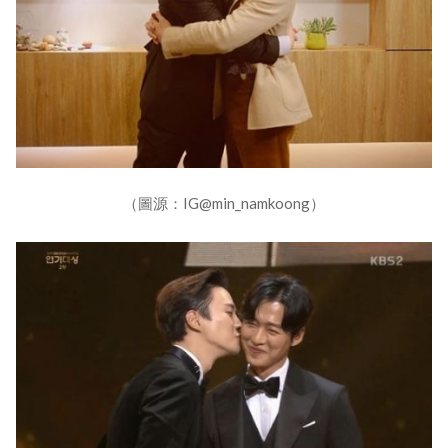
（圖源：IG@min_namkoong）