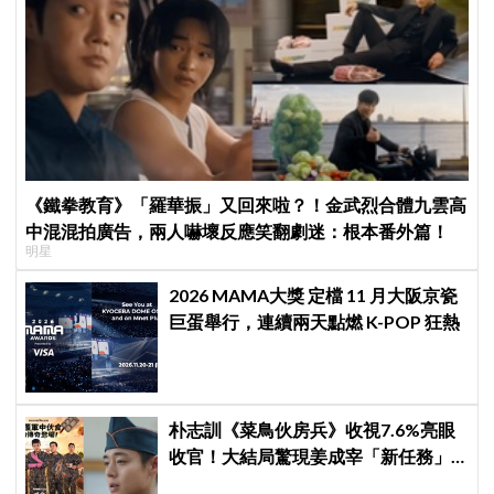
《鐵拳教育》「羅華振」又回來啦？！金武烈合體九雲高
中混混拍廣告，兩人嚇壞反應笑翻劇迷：根本番外篇！
明星
2026 MAMA大獎 定檔 11 月大阪京瓷
巨蛋舉行，連續兩天點燃 K-POP 狂熱
朴志訓《菜鳥伙房兵》收視7.6%亮眼
收官！大結局驚現姜成宰「新任務」
彩蛋，劇迷瘋狂敲碗第二季