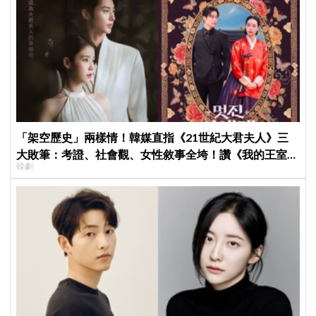
「架空歷史」兩樣情！韓媒直指《21世紀大君夫人》三
大敗筆：考證、社會觀、女性敘事全垮！讚《我的王室死
韓劇
對頭》諷刺到位