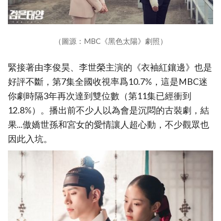
（圖源：MBC《黑色太陽》劇照）
緊接著由李俊昊、李世榮主演的《衣袖紅鑲邊》也是
好評不斷，第7集全國收視率爲10.7%，這是MBC迷
你劇時隔3年再次達到雙位數（第11集已經衝到
12.8%）。播出前不少人以為會是沉悶的古裝劇，結
果...傲嬌世孫和宮女的愛情讓人超心動，不少觀眾也
因此入坑。