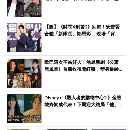
《菜鳥伙房兵》黃錫浩寫下「最強特
別出演」傳奇
【圖】《財閥X刑警2》回歸！安普賢
合體「新隊長」鄭恩彩 ，現場「背靠
背比槍」霸氣爆棚
歐巴這次不當好人！池晟新劇《公寓
黑風暴》首播收視開紅盤，變身最帥
討債總裁、豪砸700萬娶「假新娘」當
眾激吻！
Disney+《殺人者的購物中心2 》金慧
埈終於成代表！下周迎大結局「他」
出現成最大伏筆