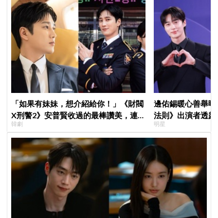
「如果有妹妹，想介紹給你！」《財閥
邊佑錫暖心善舉曝
X刑警2》安普賢收過的最棒讚美，連
法則》出演者透露
韓劇
明星
哥哥們都認證的好品格～
患者順利完成治療