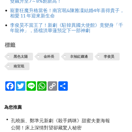
雙飆升至7～8%創新高！
寵妻狂魔升格當爸！南宮珉&陳雅凜結婚4年喜得貴子，
相愛 11 年迎來新生命
李俊昊不當王了！新劇《駐韓異國大使館》竟變身「千
年龍神」，搭檔洪華蓮預定下一部神劇
標籤
黑色太陽
金科長
衣袖紅鑲邊
李俊昊
南宮珉
Facebook
Twitter
Line
WhatsApp
Copy
分
Link
享
為您推薦
孔曉振、鄭準元新劇《殺手媽咪》甜蜜夫妻海報
公開！床上深情對望卻藏驚人秘密