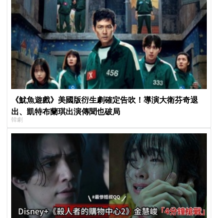
《魷魚遊戲》美國版衍生劇確定告吹！導演大衛芬奇退
出、凱特布蘭琪出演傳聞也破局
韓劇