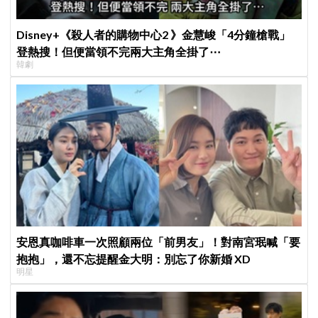
Disney+《殺人者的購物中心2 》金慧峻「4分鐘槍戰」
登熱搜！但便當領不完兩大主角全掛了⋯
韓劇
安恩真咖啡車一次照顧兩位「前男友」！對南宮珉喊「要
抱抱」，還不忘提醒金大明：別忘了你新婚 XD
明星