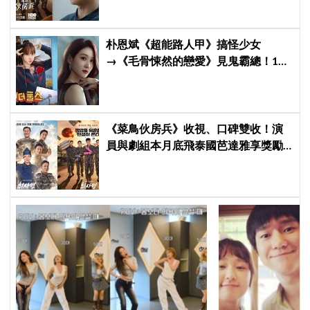
朴恩斌《超能路人甲》搞怪少女
→《毛骨悚然的戀愛》見鬼霸總！180
度反差演技獲讚「信看演員」
《菜鳥伙房兵》收視、口碑雙收！演
員與劇組本月底飛泰國芭達雅享獎勵
旅行，慶祝亮眼成績