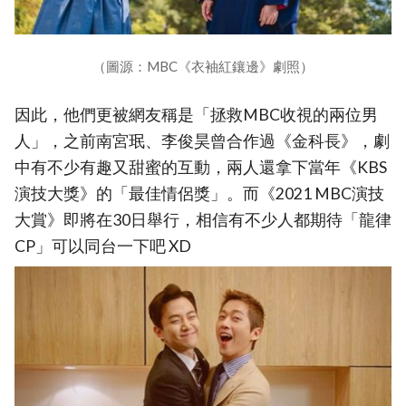
（圖源：MBC《衣袖紅鑲邊》劇照）
因此，他們更被網友稱是「拯救MBC收視的兩位男
人」，之前南宮珉、李俊昊曾合作過《金科長》，劇
中有不少有趣又甜蜜的互動，兩人還拿下當年《KBS
演技大獎》的「最佳情侶獎」。而《2021 MBC演技
大賞》即將在30日舉行，相信有不少人都期待「龍律
CP」可以同台一下吧 XD