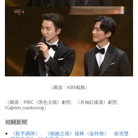
（圖源：KBS截圖）
（圖源：MBC《黑色太陽》劇照、《衣袖紅鑲邊》劇照、
IG@min_namkoong）
相關新聞
《殺手媽咪》、《婚姻之後》接棒《金特務》 收視雙