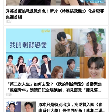
秀英首度挑戰反派角色！新片《特務搞飛機2》化身犯罪
集團首腦
電影
「第二次人生」如何去愛？《我的剩餘戀愛》首播聚焦
「絕症青年」朗讀日記全場淚崩，初見面竟「撞見舊
綜藝
識」！
原本只是特別出演，竟逆襲入圍《青
龍系列大獎》最佳男配角！李相二憑