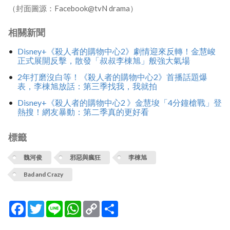
（封面圖源：Facebook@tvN drama）
相關新聞
Disney+《殺人者的購物中心2》劇情迎來反轉！金慧峻
正式展開反擊，散發「叔叔李棟旭」般強大氣場
2年打磨沒白等！《殺人者的購物中心2》首播話題爆
表，李棟旭放話：第三季找我，我就拍
Disney+《殺人者的購物中心2 》金慧埈「4分鐘槍戰」登
熱搜！網友暴動：第二季真的更好看
標籤
魏河俊
邪惡與瘋狂
李棟旭
Bad and Crazy
Facebook
Twitter
Line
WhatsApp
Copy
分
Link
享