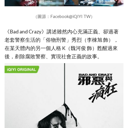
（圖源：Facebook@iQIYI TW）
《Bad and Crazy》講述雖然內心充滿正義、卻過著
老套警察生活的「俗物刑警」秀烈（李棟旭 飾），
在某天體內的另一個人格 K（魏河俊 飾）甦醒過來
後，剷除腐敗警察、實現社會正義的故事。