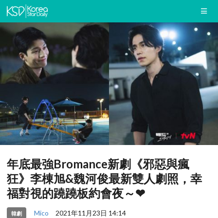
年底最強Bromance新劇《邪惡與瘋
狂》李棟旭&魏河俊最新雙人劇照，幸
福對視的蹺蹺板約會夜～❤
Mico
2021年11月23日 14:14
韓劇