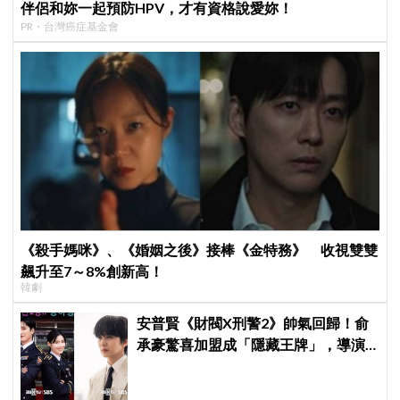
伴侶和妳一起預防HPV，才有資格說愛妳！
PR・台灣癌症基金會
《殺手媽咪》、《婚姻之後》接棒《金特務》 收視雙雙
飆升至7～8%創新高！
韓劇
安普賢《財閥X刑警2》帥氣回歸！俞
承豪驚喜加盟成「隱藏王牌」，導演
笑曝：太有存在感決定提前登場