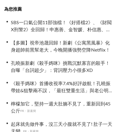
為您推薦
SBS一口氣公開11部強檔！《好搭檔2》、《財閥
X刑警2》全回歸！申惠善、金智媛、朴信惠、金
南佶、李帝勳...陣容太狂了
【多圖】視帝池晟回歸！新劇《公寓黑風暴》化
身超帥前黑幫老大，今晚開播強勢空降Netflix！
孔曉振新劇《殺手媽咪》挑戰沉默寡言的殺手！
自曝「台詞超少」：背詞壓力小很多XD
《殺手媽咪》首播收視率7.4%好評啟航！孔曉振
帶娃&狙擊兩不誤，「最狂雙重生活」與老公明追
暗躲
檸檬加它，堅持一週大肚腩不見了，重新回到45
公斤
PR・新素簡
起床就先做件事，沒三天小腹就不見了! 肚子一天
天變...
PR・新素簡