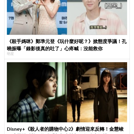
《殺手媽咪》鄭準元登《玩什麼好呢？》掀態度爭議！孔
曉振曝「錄影後真的吐了」心疼喊：沒能救你
明星
Disney+《殺人者的購物中心2》劇情迎來反轉！金慧峻