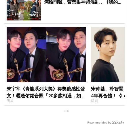
滿臉問號，賀營眼神超混亂，《我的
荒糖戀愛》定檔8月7日，還沒播就讓
網友瘋猜結局
朱宇宰《青龍系列大獎》得獎後感性發
宋仲基、朴智賢《
文！曬邊佑錫合照「20多歲相遇，如今
4年再合體！《Lov
明星
韓劇
一起站上頒獎舞台」
面就變天」設定超
Recommended by