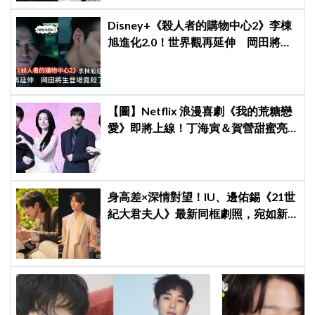
Disney+《殺人者的購物中心2》李棟
旭進化2.0！世界觀再延伸 岡田將生
登場竟殺了「他」
【圖】Netflix 浪漫喜劇《我的荒糖戀
愛》即將上線！丁海寅＆賀營甜蜜亮
相製作發表會，甜蜜CP化學反應引期
待
身高差×深情對望！IU、邊佑錫《21世
紀大君夫人》最新同框劇照，宛如新
婚夫妻般甜蜜