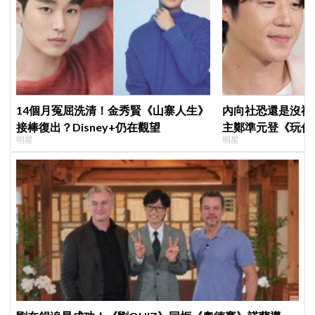
14個月冤屈洗清！金秀賢《山寨人生》
內向社恐還是沒禮
接棒復出？Disney+仍在觀望
主鄭準元登《玩什
明星
明星
在錫、孔曉振狂救