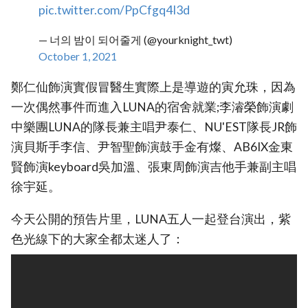
pic.twitter.com/PpCfgq4I3d
— 너의 밤이 되어줄게 (@yourknight_twt)
October 1, 2021
鄭仁仙飾演實假冒醫生實際上是導遊的寅允珠，因為
一次偶然事件而進入LUNA的宿舍就業;李濬榮飾演劇
中樂團LUNA的隊長兼主唱尹泰仁、NU'EST隊長JR飾
演貝斯手李信、尹智聖飾演鼓手金有燦、AB6IX金東
賢飾演keyboard吳加溫、張東周飾演吉他手兼副主唱
徐宇延。
今天公開的預告片里，LUNA五人一起登台演出，紫
色光線下的大家全都太迷人了：