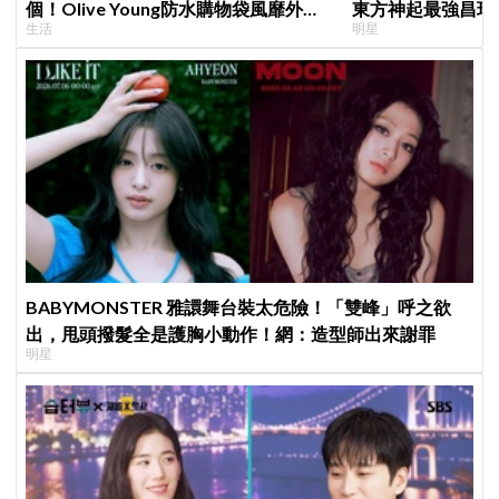
個！Olive Young防水購物袋風靡外國
東方神起最強昌珉
生活
明星
遊客，機場「人手一個」成新奇景
的」
BABYMONSTER 雅譞舞台裝太危險！「雙峰」呼之欲
出，甩頭撥髮全是護胸小動作！網：造型師出來謝罪
明星