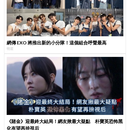
網傳 EXO 將推出新的小分隊！這個組合呼聲最高
明星
《賭金》迎最終大結局！網友揪最大疑點 朴寶英恐怖黑
化有望再拚視后