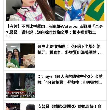
【有片】不再比拼露肉！崔叡娜Waterbomb戰服「全身
包緊緊」獲好評，逆向操作炸翻全場：根本福音戰士
明星
歌曲比劇情搶眼！《狂唱下半場》姜
棟元、嚴泰九、朴智賢組混聲團體，
劇中曲《Love Is》超洗腦
Disney+《殺人者的購物中心2 》金慧
峻「4分鐘槍戰」登熱搜！但便當領不
完兩大主角全掛了⋯
安普賢《財閥X刑警2》帥氣回歸！俞