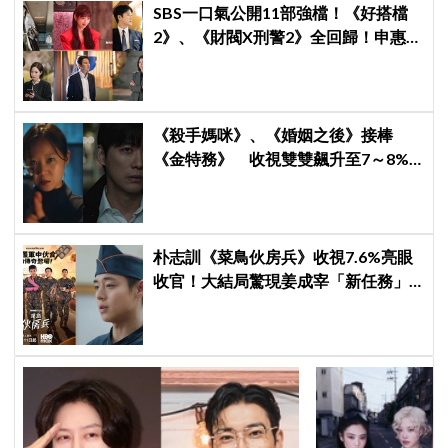
SBS一口氣公開11部強檔！《好搭檔
2》、《財閥X刑警2》全回歸！申惠
善、金智媛、朴信惠、金南佶、李帝
勳...陣容太狂了
《殺手媽咪》、《婚姻之後》接棒
《金特務》 收視雙雙飆升至7～8%
創新高！
朴志訓《菜鳥伙房兵》收視7.6%亮眼
收官！大結局驚現姜成宰「新任務」
彩蛋，劇迷瘋狂敲碗第二季