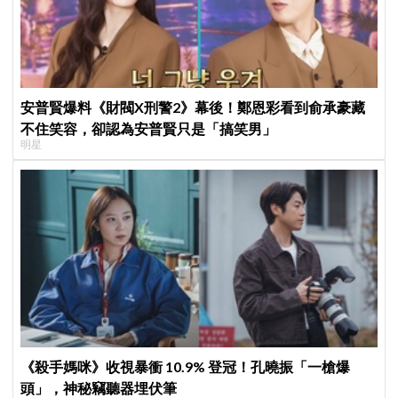
安普賢爆料《財閥X刑警2》幕後！鄭恩彩看到俞承豪藏
不住笑容，卻認為安普賢只是「搞笑男」
明星
《殺手媽咪》收視暴衝 10.9% 登冠！孔曉振「一槍爆
頭」，神秘竊聽器埋伏筆