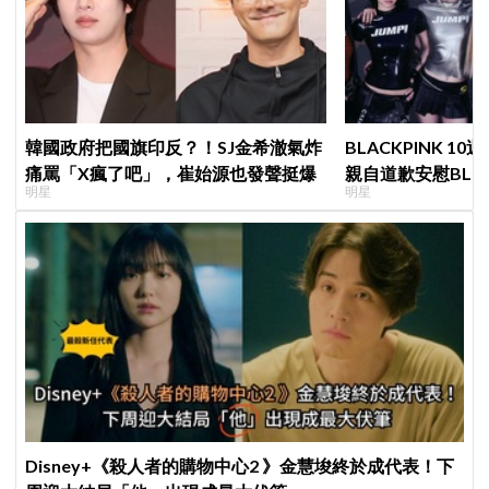
韓國政府把國旗印反？！SJ金希澈氣炸
BLACKPINK 10
痛罵「X瘋了吧」，崔始源也發聲挺爆
親自道歉安慰BLI
明星
明星
直呼：「看了心裡
Disney+《殺人者的購物中心2 》金慧埈終於成代表！下