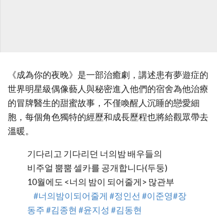
《成為你的夜晚》是一部治癒劇，講述患有夢遊症的
世界明星級偶像藝人與秘密進入他們的宿舍為他治療
的冒牌醫生的甜蜜故事，不僅喚醒人沉睡的戀愛細
胞，每個角色獨特的經歷和成長歷程也將給觀眾帶去
溫暖。
기다리고 기다리던 너의밤 배우들의
비주얼 뿜뿜 셀카를 공개합니다(두둥)
10월에도 <너의 밤이 되어줄게> 많관부
⠀
#너의밤이되어줄게
#정인선
#이준영
#장
동주
#김종현
#윤지성
#김동현