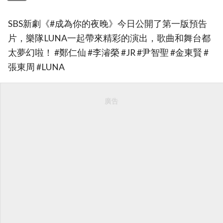
SBS新劇《#成為你的夜晚》今日公開了第一版預告
片，樂隊LUNA一起帶來精彩的演出，歌曲和舞台都
太夢幻啦！ #鄭仁仙 #李濬榮 #JR #尹智聖 #金東賢 #
張東周 #LUNA
廣告