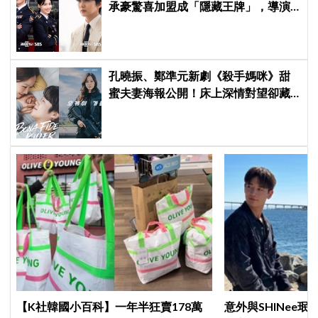
承豪驚喜加盟成「隱藏王牌」，導演
笑曝：太有存在感決定提前登場
孔曉振、鄭準元新劇《殺手媽咪》甜
蜜夫妻海報公開！床上深情對望卻藏
驚人秘密
【K社韓國小百科】一年半狂賣178萬
意外與SHINee珉