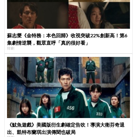
蘇志燮《金特務：本色回歸》收視突破22%創新高！第6
集劇情逆襲，觀眾直呼「真的很好看」
韓劇
《魷魚遊戲》美國版衍生劇確定告吹！導演大衛芬奇退
出、凱特布蘭琪出演傳聞也破局