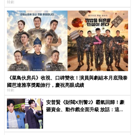
韓劇
《菜鳥伙房兵》收視、口碑雙收！演員與劇組本月底飛泰
國芭達雅享獎勵旅行，慶祝亮眼成績
韓劇
安普賢《財閥X刑警2》霸氣回歸！豪
砸資金、動作戲全面升級 放話：這次
要超越第一季