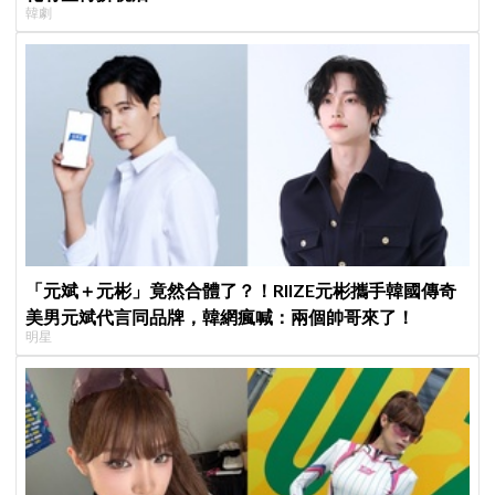
韓劇
「元斌＋元彬」竟然合體了？！RIIZE元彬攜手韓國傳奇
美男元斌代言同品牌，韓網瘋喊：兩個帥哥來了！
明星