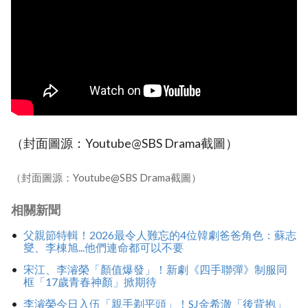
（封面圖源：Youtube@SBS Drama截圖）
（封面圖源：Youtube@SBS Drama截圖）
相關新聞
父親節特輯！2026最令人難忘的4位韓劇爸爸角色：蘇志
燮、李棟旭...他們連命都可以不要
宋江、李濬榮「顏值爆發」！新劇《四手聯彈》制服同
框「17歲青春神顏」掀期待
李濬榮今日入伍「親手剃平頭」！SJ金希澈「後背抱」