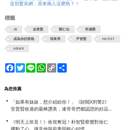
送別驚呆網：原來兩人這麼熟？！
標籤
JR
金東賢
鄭仁仙
李濬榮
成為你的夜晚
張東周
尹智聖
NU'EST
AB6IX
Facebook
Twitter
Line
WhatsApp
Copy
分
Link
享
為您推薦
「如果有妹妹，想介紹給你！」《財閥X刑警2》
安普賢收過的最棒讚美，連哥哥們都認證的好品
格～
《明天上班見！》收視奪冠！朴智賢察覺對徐仁
國動了心 撞見他與前妻同框心好慌