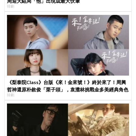
周迎大結局「他」出現成最大伏筆
韓劇
《梨泰院Class》台版《來！金來號！》終於來了！周興
哲神還原朴敘俊「栗子頭」，袁澧林挑戰金多美經典角色
韓劇