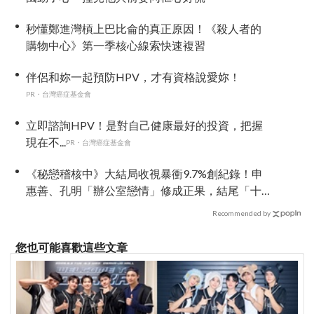
秒懂鄭進灣槓上巴比侖的真正原因！《殺人者的
購物中心》第一季核心線索快速複習
伴侶和妳一起預防HPV，才有資格說愛妳！
PR・台灣癌症基金會
立即諮詢HPV！是對自己健康最好的投資，把握
現在不...
PR・台灣癌症基金會
《秘戀稽核中》大結局收視暴衝9.7%創紀錄！申
惠善、孔明「辦公室戀情」修成正果，結尾「十
指緊扣」甜到蛀牙
Recommended by
您也可能喜歡這些文章