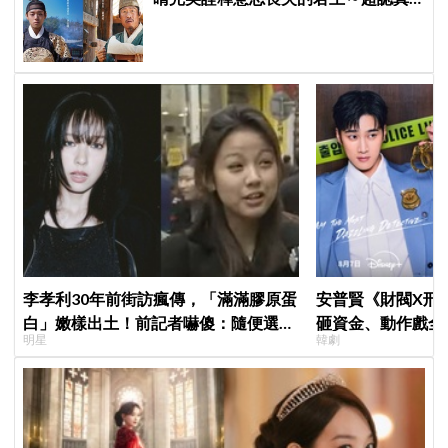
村長柳海真成為最後引渡人！
李孝利30年前街訪瘋傳，「滿滿膠原蛋
安普賢《財閥X刑
白」嫩樣出土！前記者嚇傻：隨便選到
砸資金、動作戲全
明星
韓劇
傳奇
超越第一季