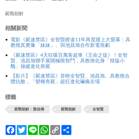
屍戰朝鮮
相關新聞
電影《屍速禁區》全智賢睽違11年再度躍上大螢幕：具
教煥其實像「妹妹」、與池昌旭合作新電視劇
《屍速禁區》4天狂吸百萬客超車《王命之徒》！全智
賢、池昌旭聯手展開極限智鬥，具教煥化身「韓版小
醜」操縱進化喪屍
【影片】《屍速禁區》首映全智賢、池昌旭、具教煥合
體抗敵，「變種喪屍」超狂進化嚇瘋全場
標籤
屍戰朝鮮：雅信傳
屍戰朝鮮
全智賢
Facebook
Twitter
Line
WhatsApp
Copy
分
Link
享