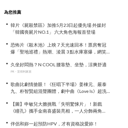
為您推薦
韓片《屍殺禁區》加推5月23日起優先場 外媒封
「韓國喪屍片NO.1」 六大角色海報首登場
恐怖片《殺木池》上映 7 天光速回本！票房奪冠
爆「聖地巡禮」熱潮、淩晨 3 點水庫塞爆，網笑
噴：鬼都想搬家
久坐好悶熱？N COOL 腰靠墊、坐墊，涼爽舒適
PR・宜得利家居
歌曲比劇情搶眼！《狂唱下半場》姜棟元、嚴泰
九、朴智賢組混聲團體，劇中曲《Love Is》超洗
腦
【圖】申敏兒大膽挑戰「失明驚悚片」！新戲
《瞳孔》攜手金南喜盛裝亮相，一人分飾兩角
「眼技」炸裂
伴侶和妳一起預防HPV，才有資格說愛妳！