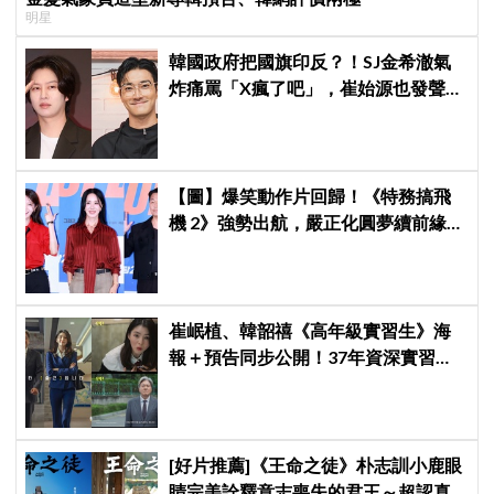
明星
韓國政府把國旗印反？！SJ金希澈氣
炸痛罵「X瘋了吧」，崔始源也發聲挺
爆
【圖】爆笑動作片回歸！《特務搞飛
機 2》強勢出航，嚴正化圓夢續前緣、
秀英首次挑戰黑化反派
崔岷植、韓韶禧《高年級實習生》海
報＋預告同步公開！37年資深實習生
遇上美女CEO
[好片推薦]《王命之徒》朴志訓小鹿眼
睛完美詮釋意志喪失的君王～超認真