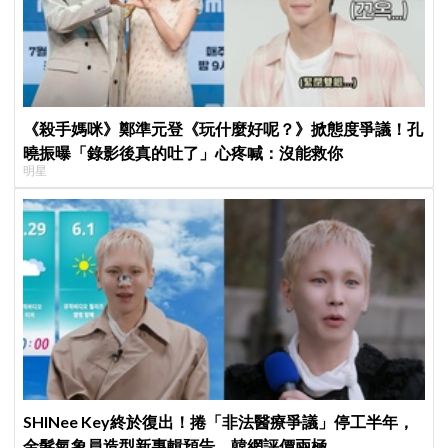
《殺手媽咪》鄭準元登《玩什麼好呢？》掀態度爭議！孔
曉振曝「錄影後真的吐了」心疼喊：沒能救你
明星
SHINee Key終於復出！捲「非法醫療爭議」停工半年，
金髮氣象員造型新專輯預告、韓網評價兩極