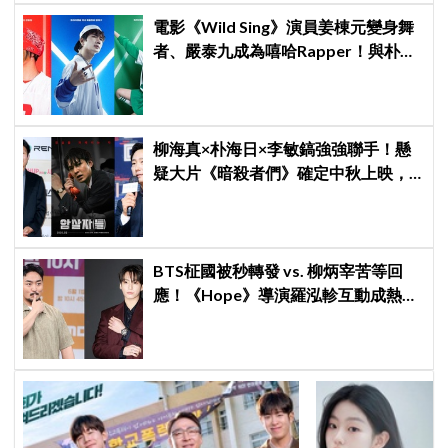
電影《Wild Sing》演員姜棟元變身舞
者、嚴泰九成為嘻哈Rapper！與朴智
賢共組三人團體6月3日上映
柳海真×朴海日×李敏鎬強強聯手！懸
疑大片《暗殺者們》確定中秋上映，
還原1974韓第一夫人暗殺疑雲
BTS柾國被秒轉發 vs. 柳炳宰苦等回
應！《Hope》導演羅泓軫互動成熱門
話題