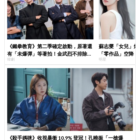
《鐵拳教育》第二季確定啟動，原著還
蘇志燮「女兒」爆
有「未爆彈」等著拍！金武烈不排除
「零作品」空降《
韓劇
明星
「打更大」
片被挖出網驚呆：
《殺手媽咪》收視暴衝 10.9% 登冠！孔曉振「一槍爆