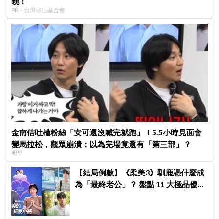
晚！
PR・台灣癌症基金會
金南佶吐槽粉絲「安可還沒喊完就跑」！5.5小時見面會
變馬拉松，觀眾崩潰：以為完場竟還有「第三部」？
明星
【結局倒數】《柔美3》馴鹿憑什麼成
為「最終老公」？ 盤點 11 大極品優
點：情緒穩定、色色細胞歷代最強！