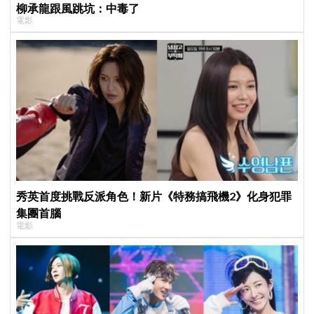
柳承龍跟風跳坑：中毒了
電影
秀英首度挑戰反派角色！新片《特務搞飛機2》化身犯罪
集團首腦
電影