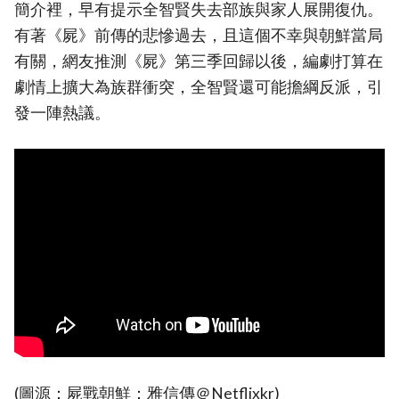
簡介裡，早有提示全智賢失去部族與家人展開復仇。
有著《屍》前傳的悲慘過去，且這個不幸與朝鮮當局
有關，網友推測《屍》第三季回歸以後，編劇打算在
劇情上擴大為族群衝突，全智賢還可能擔綱反派，引
發一陣熱議。
(圖源：屍戰朝鮮：雅信傳＠Netflixkr)