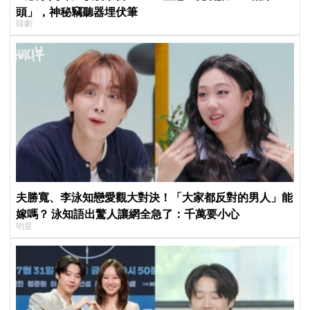
頭」，神秘竊聽器埋伏筆
韓劇
夫勝寬、李泳知戀愛觀大對決！「大家都反對的男人」能
嫁嗎？ 泳知語出驚人讓網全急了：千萬要小心
明星