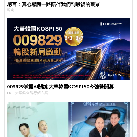
感言：真心感謝一路陪伴我們到最後的觀眾
韓劇
009829掌握AI關鍵 大華韓國KOSPI 50今強勢開募
PR・大華銀全能行銷方案