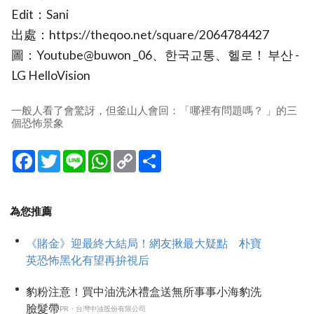
Edit：Sani
出處：https://theqoo.net/square/2064784427
圖：Youtube@buwon _06、한국교통、헬로！ 부산 -
LG HelloVision
一般人看了會驚訝，但釜山人會回：「哪裡有問題嗎？ 」的三
個恐怖景象
Facebook
Twitter
Line
WhatsApp
Copy
分
Link
享
為您推薦
《賭金》迎最終大結局！網友揪最大疑點 朴寶
英恐怖黑化有望再拚視后
豹粉注意！買中油洗沐禮盒送無所事事小海豹洗
臉髮帶
PR・台灣中油股份有限公司