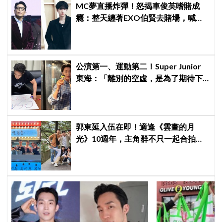
MC夢直播炸彈！怒揭車俊英嗜賭成
癮：整天纏著EXO伯賢去賭場，喊話
「伯賢啊，男人就是要會賭」
公演第一、運動第二！Super Junior
東海：「離別的空虛，是為了期待下
次再見」
郭東延入伍在即！適逢《雲畫的月
光》10週年，主角群不只一起合拍畫
報，還錄製特別節目