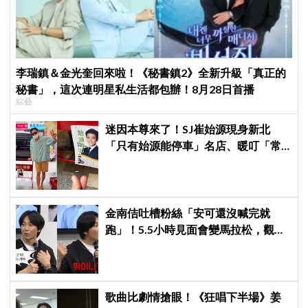
李瑞鎮＆金光奎回來啦！《秘書鎮2》全新升級「真正的
秘書」，這次連明星私生活都包辦！8月28日首播
綜藝
迷因本尊來了！SJ崔始源現身新北
「只有始源能停車」名店、暖叮「常
幫我換照片」，店家尖叫合照網笑
翻：這輩子不能脫粉了
金南佶吐槽粉絲「安可還沒喊完就
跑」！5.5小時見面會變馬拉松，觀眾
崩潰：以為完場竟還有「第三部」？
歌曲比劇情搶眼！《狂唱下半場》姜