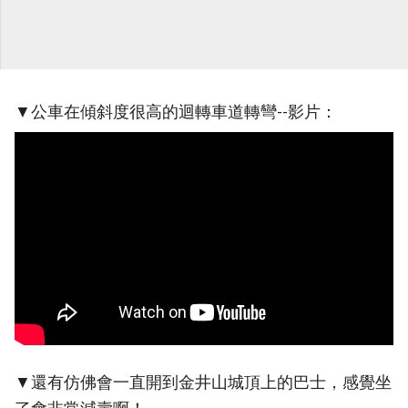
▼公車在傾斜度很高的迴轉車道轉彎--影片：
▼還有仿佛會一直開到金井山城頂上的巴士，感覺坐