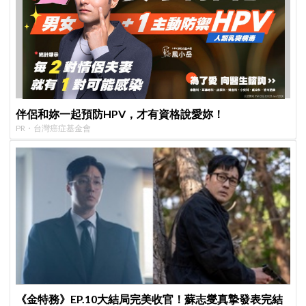
伴侶和妳一起預防HPV，才有資格說愛妳！
PR・台灣癌症基金會
《金特務》EP.10大結局完美收官！蘇志燮真摯發表完結