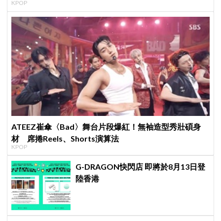
KPOP
日音樂圈
ATEEZ崔傘〈Bad〉舞台片段爆紅！無袖造型秀壯碩身
材 席捲Reels、Shorts演算法
KPOP
G-DRAGON快閃店 即將於8月13日登
陸香港