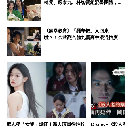
棟元、嚴泰九、朴智賢組混聲團體，
劇中曲《Love Is》超洗腦
《鐵拳教育》「羅華振」又回來
啦？！金武烈合體九雲高中混混拍廣
告，兩人嚇壞反應笑翻劇迷：根本番
外篇！
蘇志燮「女兒」爆紅！新人演員徐貹旼
Disney+《殺人