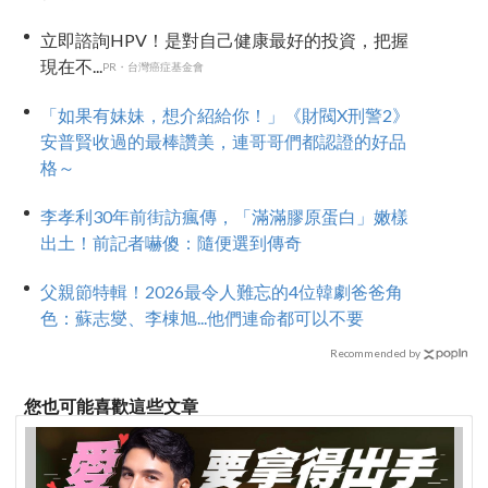
立即諮詢HPV！是對自己健康最好的投資，把握
現在不...
PR・台灣癌症基金會
「如果有妹妹，想介紹給你！」《財閥X刑警2》
安普賢收過的最棒讚美，連哥哥們都認證的好品
格～
李孝利30年前街訪瘋傳，「滿滿膠原蛋白」嫩樣
出土！前記者嚇傻：隨便選到傳奇
父親節特輯！2026最令人難忘的4位韓劇爸爸角
色：蘇志燮、李棟旭...他們連命都可以不要
Recommended by
您也可能喜歡這些文章