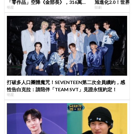
「零作品」空降《金部長》，316萬舊
旭進化2.0！世界
明星
韓劇
片被挖出網驚呆：星味藏不住！
登場竟殺了「他」
打破多人口團體魔咒！SEVENTEEN第二次全員續約，感
性告白克拉：請陪伴「TEAM SVT」見證永恆約定！
明星