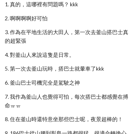
1. 真的，這哪裡有問題嗎？ kkk
2. 啊啊啊啊好可怕
3. 作為在平地生活的大田人，第一次去釜山搭巴士真
的超緊張
4. 對釜山人來說這隻是日常。
5. 第一次去釜山玩時，搭巴士就暈車了kkk
6. 釜山巴士司機完全是駕駛之神
7. 我作為釜山人也覺得可怕，每次搭巴士都感覺在搏
命ㅠㅠ
8. 住在釜山時還特意坐那些巴士呢，夜景超棒的！
9. 186巴士從山腰到影島一路都很猛，很適合轉換心