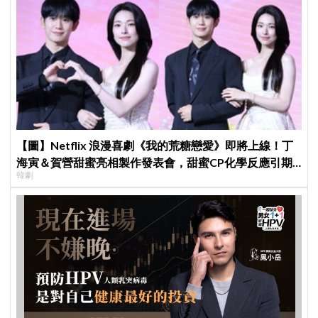
【圖】Netflix 浪漫喜劇《我的荒糖戀愛》即將上線！丁
海寅＆賀營甜蜜亮相製作發表會，甜蜜CP化學反應引期
韓劇
待