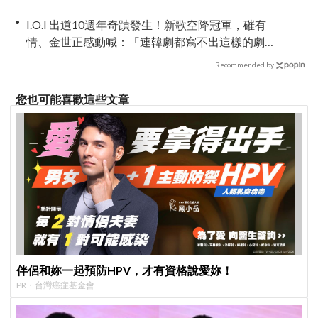
正式亮相
I.O.I 出道10週年奇蹟發生！新歌空降冠軍，磪有
情、金世正感動喊：「連韓劇都寫不出這樣的劇
情」
Recommended by
您也可能喜歡這些文章
伴侶和妳一起預防HPV，才有資格說愛妳！
PR・台灣癌症基金會