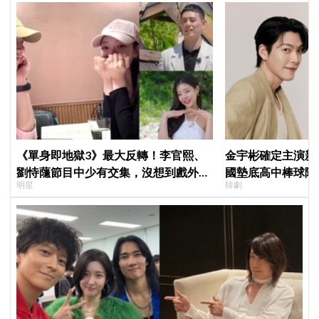
《單身即地獄3》最大反轉！李官熙、
金宇彬確定主演新
劉恃蘟節目中少有交集，沒想到戲外低
國墊底高中棒球隊
明星
韓劇
調交往成真，甜蜜約會照曝光
劇