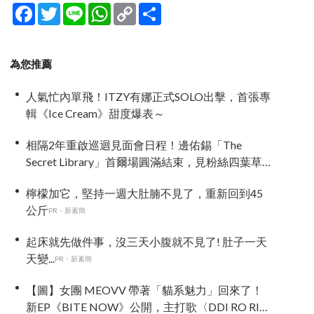
Facebook
Twitter
Line
WhatsApp
Copy
分
Link
享
為您推薦
人氣忙內單飛！ITZY有娜正式SOLO出擊，首張專
輯《Ice Cream》甜度爆表～
相隔2年重啟巡迴見面會日程！邊佑錫「The
Secret Library」首爾場圓滿結束，見粉絲四葉草
應援淚眼汪汪
檸檬加它，堅持一週大肚腩不見了，重新回到45
公斤
PR・新素簡
起床就先做件事，沒三天小腹就不見了! 肚子一天
天變...
PR・新素簡
【圖】女團 MEOVV 帶著「貓系魅力」回來了！
新EP《BITE NOW》公開，主打歌〈DDI RO RI〉