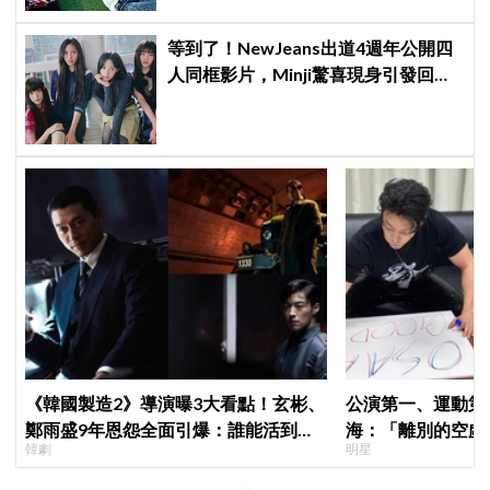
等到了！NewJeans出道4週年公開四
人同框影片，Minji驚喜現身引發回歸
期待，ADOR回應未來動向！
《韓國製造2》導演曝3大看點！玄彬、
公演第一、運動第二！S
鄭雨盛9年恩怨全面引爆：誰能活到最
海：「離別的空虛
韓劇
明星
後？
見」