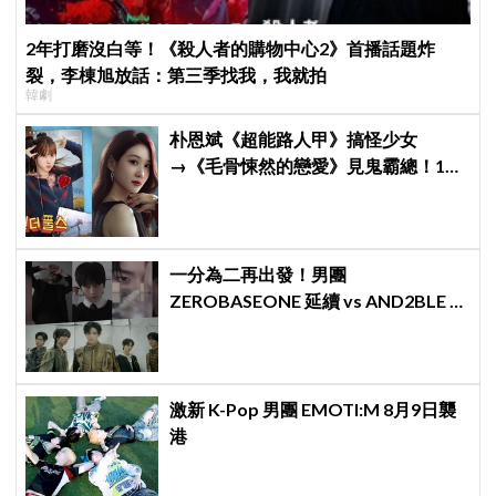
2年打磨沒白等！《殺人者的購物中心2》首播話題炸
裂，李棟旭放話：第三季找我，我就拍
韓劇
朴恩斌《超能路人甲》搞怪少女
→《毛骨悚然的戀愛》見鬼霸總！180
度反差演技獲讚「信看演員」
一分為二再出發！男團
ZEROBASEONE 延續 vs AND2BLE 重
生，同門分裂「雙團對決」5月同時出
擊
激新 K-Pop 男團 EMOTI:M 8月9日襲
港