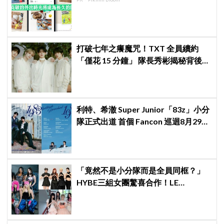
打破七年之癢魔咒！TXT 全員續約
「僅花 15 分鐘」 隊長秀彬揭秘背後原
因：大家都帶好了答案！
利特、希澈 Super Junior「83z」小分
隊正式出道 首個 Fancon 巡迴8月29日
強勢登陸香港
「竟然不是小分隊而是全員同框？」
HYBE三組女團驚喜合作！LE
SSERAFIM × ILLIT × KATSEYE合作曲
12日公開＋打歌確定！