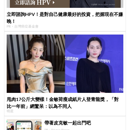
立即諮詢HPV！是對自己健康最好的投資，把握現在不嫌
晚！
PR・台灣癌症基金會
甩肉17公斤大變樣！金敏荷瘦成紙片人登青龍獎，「對
比一年前」網驚呆：以為不同人
明星
帶著皮克敏一起出門吧
PR・Pikmin Bloom