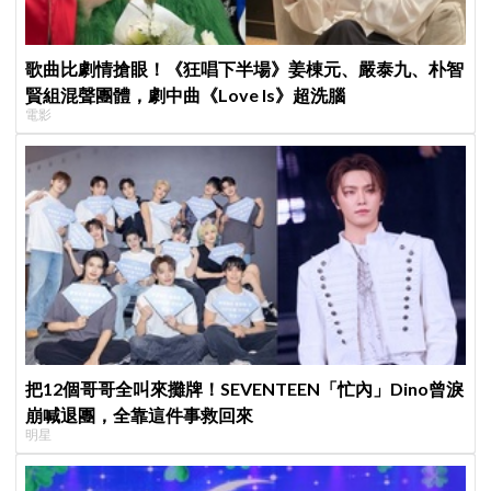
歌曲比劇情搶眼！《狂唱下半場》姜棟元、嚴泰九、朴智
賢組混聲團體，劇中曲《Love Is》超洗腦
電影
把12個哥哥全叫來攤牌！SEVENTEEN「忙內」Dino曾淚
崩喊退團，全靠這件事救回來
明星