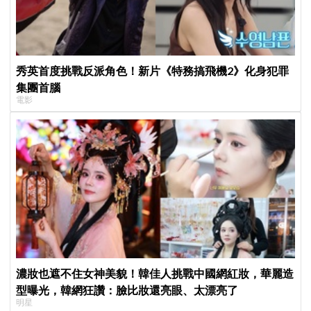
秀英首度挑戰反派角色！新片《特務搞飛機2》化身犯罪
集團首腦
電影
濃妝也遮不住女神美貌！韓佳人挑戰中國網紅妝，華麗造
型曝光，韓網狂讚：臉比妝還亮眼、太漂亮了
明星