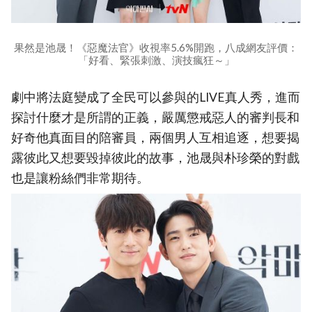
果然是池晟！《惡魔法官》收視率5.6%開跑，八成網友評價：
「好看、緊張刺激、演技瘋狂～」
劇中將法庭變成了全民可以參與的LIVE真人秀，進而
探討什麼才是所謂的正義，嚴厲懲戒惡人的審判長和
好奇他真面目的陪審員，兩個男人互相追逐，想要揭
露彼此又想要毀掉彼此的故事，池晟與朴珍榮的對戲
也是讓粉絲們非常期待。