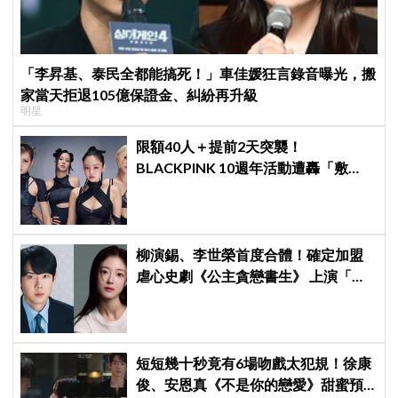
「李昇基、泰民全都能搞死！」車佳媛狂言錄音曝光，搬
家當天拒退105億保證金、糾紛再升級
明星
限額40人＋提前2天突襲！
BLACKPINK 10週年活動遭轟「敷
衍」，YG急證實：4人確定完全體出
席
柳演錫、李世榮首度合體！確定加盟
虐心史劇《公主貪戀書生》 上演「朝
鮮版羅密歐與茱麗葉」
短短幾十秒竟有6場吻戲太犯規！徐康
俊、安恩真《不是你的戀愛》甜蜜預