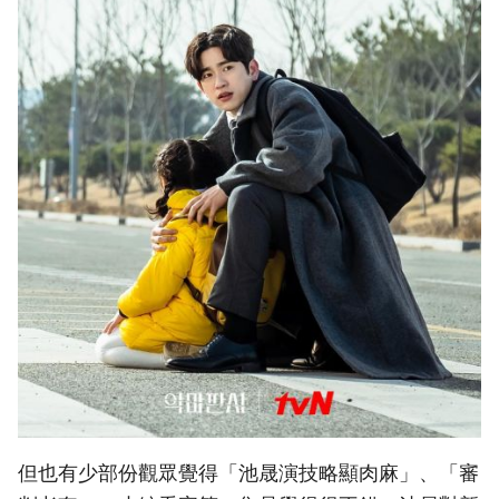
但也有少部份觀眾覺得「池晟演技略顯肉麻」、「審