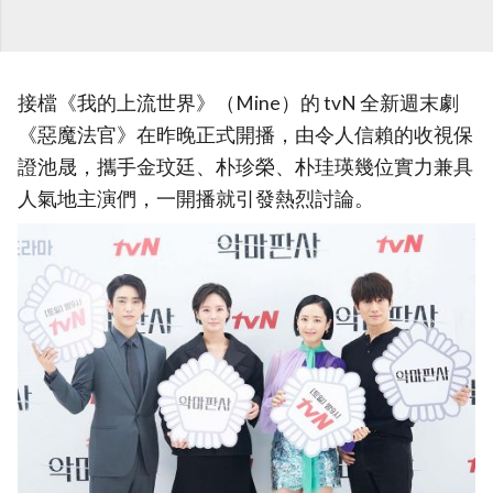
接檔《我的上流世界》（Mine）的 tvN 全新週末劇
《惡魔法官》在昨晚正式開播，由令人信賴的收視保
證池晟，攜手金玟廷、朴珍榮、朴珪瑛幾位實力兼具
人氣地主演們，一開播就引發熱烈討論。