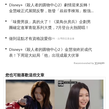
Disney+《殺人者的購物中心2》劇情迎來反轉！
金慧峻正式展開反擊，散發「叔叔李棟旭」般強
大氣場
「味覺男孩」真的火了！《菜鳥伙房兵》企劃男
團確定進軍青龍系列大獎，7月登台火熱開唱！
做到這點才有資格說愛你
PR・台灣癌症基金會
Disney+《殺人者的購物中心2 》金慧埈終於成代
表！下周迎大結局「他」出現成最大伏筆
Recommended by
您也可能喜歡這些文章