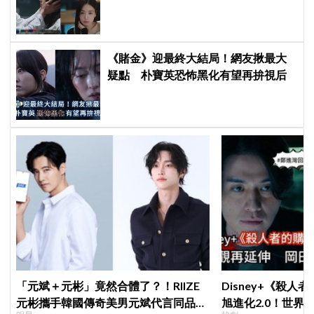
告公開，網友直呼：太期待了！
《賭金》迎最終大結局！網友揪最大
疑點 朴寶英恐怖黑化有望再拚視后
「元斌＋元彬」竟然合體了？！RIIZE
Disney+《殺人
元彬攜手韓國傳奇美男元斌代言同品
旭進化2.0！世界