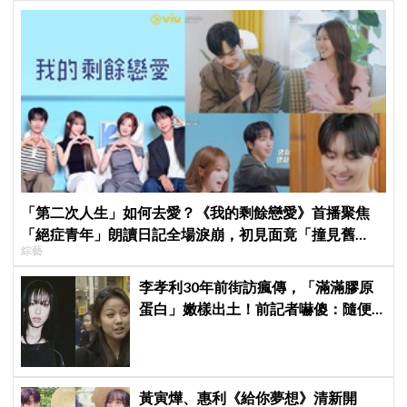
「第二次人生」如何去愛？《我的剩餘戀愛》首播聚焦
「絕症青年」朗讀日記全場淚崩，初見面竟「撞見舊
綜藝
識」！
李孝利30年前街訪瘋傳，「滿滿膠原
蛋白」嫩樣出土！前記者嚇傻：隨便
選到傳奇
黃寅燁、惠利《給你夢想》清新開