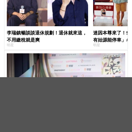
李瑞鎮暢談談退休規劃！退休就來這，
迷因本尊來了！S
不用繳稅就是爽
有始源能停車」名
明星
明星
照片」，店家尖叫
不能脫粉了
THE BOYZ簽約新廠牌續團體活動！成員NEW缺席合
約 將以9人體制重啟新篇章
KPOP