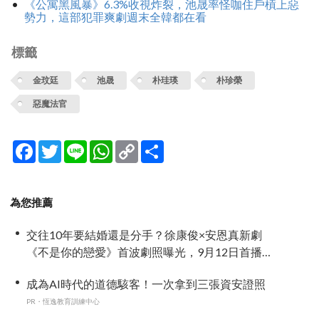
《公寓黑風暴》6.3%收視炸裂，池晟率怪咖住戶槓上惡
勢力，這部犯罪爽劇週末全韓都在看
標籤
金玟廷
池晟
朴珪瑛
朴珍榮
惡魔法官
Facebook
Twitter
Line
WhatsApp
Copy
分
Link
享
為您推薦
交往10年要結婚還是分手？徐康俊×安恩真新劇
《不是你的戀愛》首波劇照曝光，9月12日首播引
期待
成為AI時代的道德駭客！一次拿到三張資安證照
PR・恆逸教育訓練中心