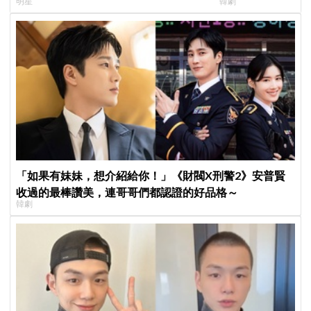
明星
韓劇
牌，韓網瘋喊：兩個帥哥來了！
登場竟殺了「他」
「如果有妹妹，想介紹給你！」《財閥X刑警2》安普賢
收過的最棒讚美，連哥哥們都認證的好品格～
韓劇