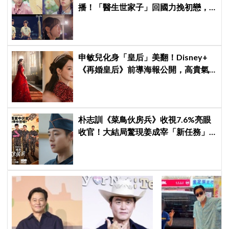
播！「醫生世家子」回國力挽初戀，
「破鏡難圓」回憶殺引發全網現實共
鳴
申敏兒化身「皇后」美翻！Disney+
《再婚皇后》前導海報公開，高貴氣
場＋豪華主演陣容讓人超期待！
朴志訓《菜鳥伙房兵》收視7.6%亮眼
收官！大結局驚現姜成宰「新任務」
彩蛋，劇迷瘋狂敲碗第二季