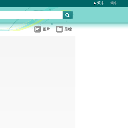
繁中
简中
圖片
星檔