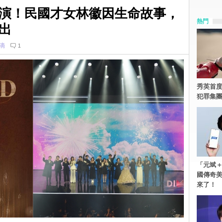
演！民國才女林徽因生命故事，
熱門
出
滴
1
秀英首度
犯罪集
「元斌＋
國傳奇
來了！