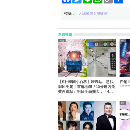
Link
享
標籤 :
大邱國際音樂劇節
為您推薦
旅遊
【K社韓國小百科】錯過站、急找
在創
Maplestor
廁所免驚！首爾地鐵「15分鐘內免
費再進站」明日全面擴大，「4大
限制」必看