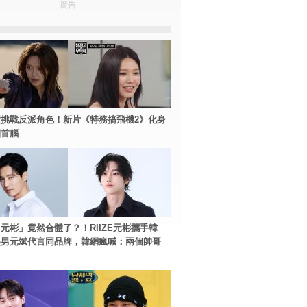
廣告
挑戰反派角色！新片《特務搞飛機2》化身
團首腦
元彬」竟然合體了？！RIIZE元彬攜手韓
美男元斌代言同品牌，韓網瘋喊：兩個帥哥