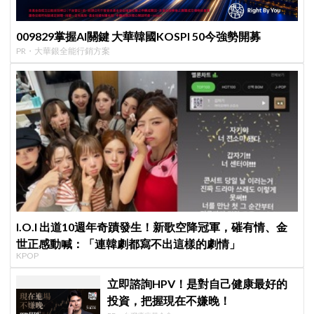
009829掌握AI關鍵 大華韓國KOSPI 50今強勢開募
PR・大華銀全能行銷方案
I.O.I 出道10週年奇蹟發生！新歌空降冠軍，磪有情、金
世正感動喊：「連韓劇都寫不出這樣的劇情」
KPOP
立即諮詢HPV！是對自己健康最好的
投資，把握現在不嫌晚！