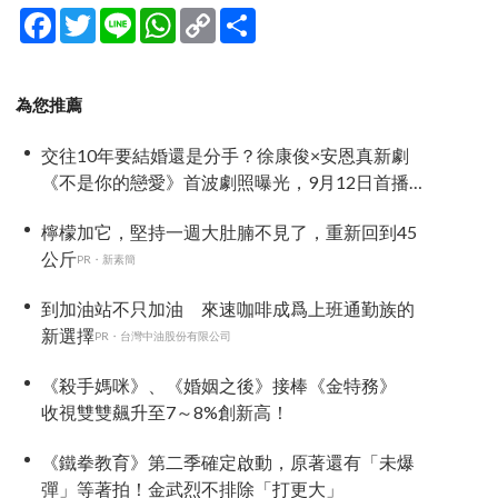
Facebook
Twitter
Line
WhatsApp
Copy
分
Link
享
為您推薦
交往10年要結婚還是分手？徐康俊×安恩真新劇
《不是你的戀愛》首波劇照曝光，9月12日首播引
期待
檸檬加它，堅持一週大肚腩不見了，重新回到45
公斤
PR・新素簡
到加油站不只加油 來速咖啡成爲上班通勤族的
新選擇
PR・台灣中油股份有限公司
《殺手媽咪》、《婚姻之後》接棒《金特務》
收視雙雙飆升至7～8%創新高！
《鐵拳教育》第二季確定啟動，原著還有「未爆
彈」等著拍！金武烈不排除「打更大」