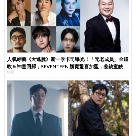
人氣綜藝《大逃脫》新一季卡司曝光！「元老成員」金鍾
旼＆神童回歸，SEVENTEEN 勝寛驚喜加盟，姜鎬童缺席
綜藝
成最大焦點