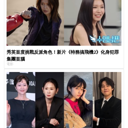
秀英首度挑戰反派角色！新片《特務搞飛機2》化身犯罪
集團首腦
電影