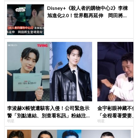
Disney+《殺人者的購物中心2》李棟
旭進化2.0！世界觀再延伸 岡田將生
登場竟殺了「他」
李浚赫X帳號遭駭客入侵！公司緊急示
金宇彬眼神藏不住
警「別點連結、別查看私訊」粉絲注意
「全程看著愛妻」
明星
明星
了
被制止 XD