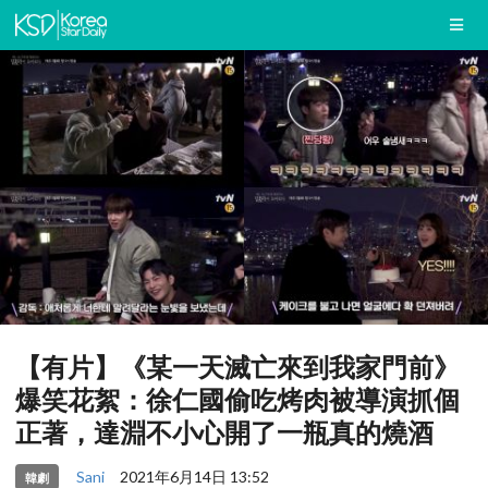
【有片】《某一天滅亡來到我家門前》
爆笑花絮：徐仁國偷吃烤肉被導演抓個
正著，達淵不小心開了一瓶真的燒酒
Sani
2021年6月14日 13:52
韓劇