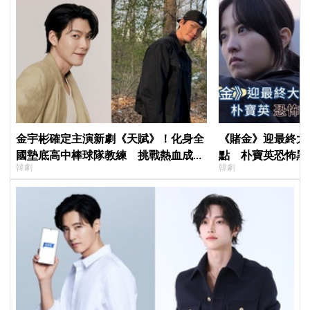
金宇彬確定主演新劇《天賦》！化身全
《賭金》迎最終大
國墊底高中棒球隊教練 挑戰熱血成長
點 朴寶英恐怖黑
韓劇
韓劇
劇