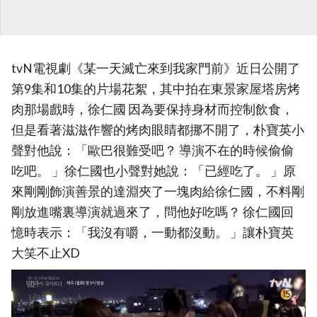
tvN電視劇《某一天滅亡來到我家門前》近日公開了
第9集和10集的片場花絮，其中拍在東景家屋塔房烤
肉那場戲時，徐仁國 因為要保持身材而控制飲食，
但是看著滋滋作響的烤肉眼睛都挪不開了，朴寶英小
聲對他說：「歐巴很難受吧？ 導演不在的時候偷偷
吃吧。 」徐仁國也小聲對她說：「已經吃了。 」原
來剛剛飾演善景的達淵夾了一塊肉給徐仁國，不料剛
剛放進嘴裏導演就過來了，問他好吃嗎？ 徐仁國回
憶時表示：「我沒有嚼，一動都沒動。 」讓朴寶英
大笑不止XD