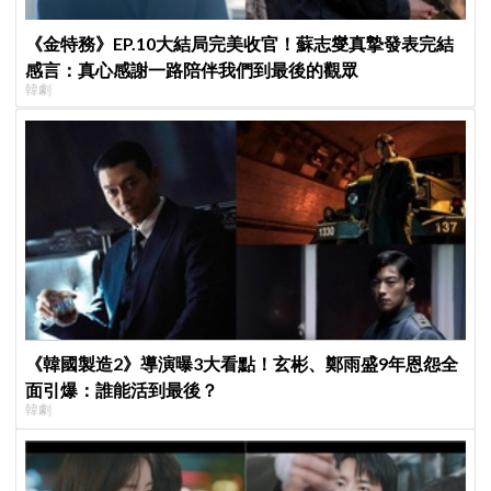
《金特務》EP.10大結局完美收官！蘇志燮真摯發表完結
感言：真心感謝一路陪伴我們到最後的觀眾
韓劇
《韓國製造2》導演曝3大看點！玄彬、鄭雨盛9年恩怨全
面引爆：誰能活到最後？
韓劇