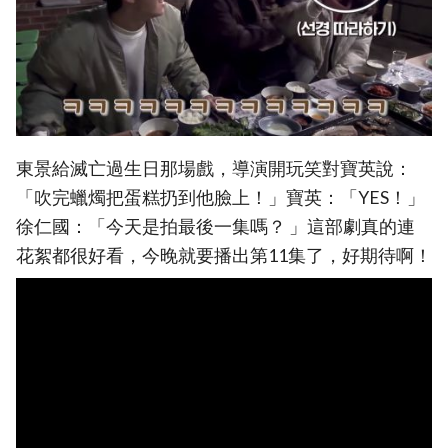
東景給滅亡過生日那場戲，導演開玩笑對寶英說：
「吹完蠟燭把蛋糕扔到他臉上！」寶英：「YES！」
徐仁國：「今天是拍最後一集嗎？ 」這部劇真的連
花絮都很好看，今晚就要播出第11集了，好期待啊！