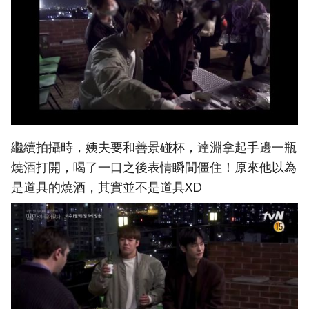
繼續拍攝時，姨夫要和善景碰杯，達淵拿起手邊一瓶
燒酒打開，喝了一口之後表情瞬間僵住！原來他以為
是道具的燒酒，其實並不是道具XD