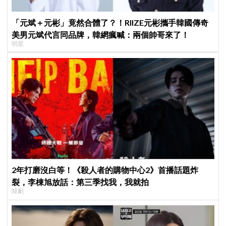
「元斌＋元彬」竟然合體了？！RIIZE元彬攜手韓國傳奇
美男元斌代言同品牌，韓網瘋喊：兩個帥哥來了！
明星
2年打磨沒白等！《殺人者的購物中心2》首播話題炸
裂，李棟旭放話：第三季找我，我就拍
韓劇