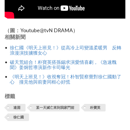
（圖：Youtube@tvN DRAMA）
相關新聞
徐仁國《明天上班見！》從高冷上司變溫柔暖男 反轉
浪漫演技擄獲女心
破天荒組合！朴寶英搭孫錫求演愛情喜劇，《急速醜
聞》姜炯哲導演新作卡司曝光
《明天上班見！》收視奪冠！朴智賢察覺對徐仁國動了
心 撞見他與前妻同框心好慌
標籤
達淵
某一天滅亡來到我家門前
朴寶英
徐仁國