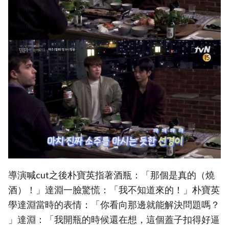
導演喊cut之後朴寶英指著酒瓶：「那個是真的（燒
酒）！」達淵一臉驚慌：「我不知道來的！」朴寶英
學達淵當時的表情：「你看向那邊就能解決問題嗎？
」達淵：「我開瓶的時候還在想，這個蓋子扣得好逼