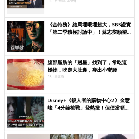
PR・台灣癌症基金會
《金特務》結局埋哏埋超大，SBS證實
「第二季積極討論中」！蘇志燮願望
要成真啦
腹部脂肪的「剋星」找到了，常吃這
幾物，吃走大肚囊，瘦出小蠻腰
PR・新素簡
Disney+《殺人者的購物中心2 》金慧
峻「4分鐘槍戰」登熱搜！但便當領不
完兩大主角全掛了⋯