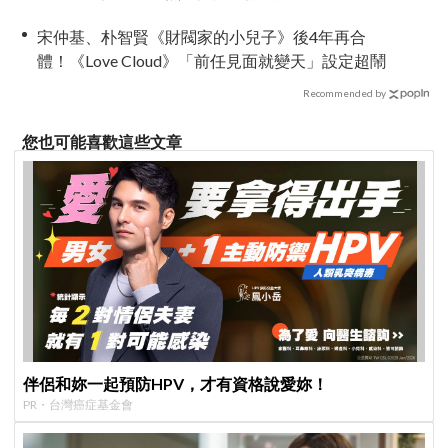
宋仲基、朴智賢《財閥家的小兒子》後4年再合
體！《Love Cloud》「前任見面就變天」設定超鬧
Recommended by
您也可能喜歡這些文章
伴侶和妳一起預防HPV，才有資格說愛妳！
PR・台灣癌症基金會