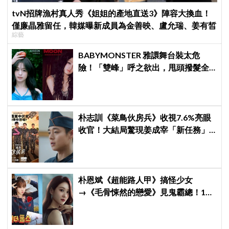
tvN招牌漁村真人秀《姐姐的產地直送3》陣容大換血！
僅廉晶雅留任，韓媒曝新成員為金善映、盧允瑞、姜有皙
綜藝
BABYMONSTER 雅譞舞台裝太危
險！「雙峰」呼之欲出，甩頭撥髮全
是護胸小動作！網：造型師出來謝罪
朴志訓《菜鳥伙房兵》收視7.6%亮眼
收官！大結局驚現姜成宰「新任務」
彩蛋，劇迷瘋狂敲碗第二季
朴恩斌《超能路人甲》搞怪少女
→《毛骨悚然的戀愛》見鬼霸總！180
度反差演技獲讚「信看演員」