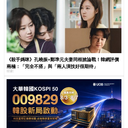
《殺手媽咪》孔曉振×鄭準元夫妻同框掀論戰！韓網評價
兩極：「完全不搭」與「兩人演技好很期待」
韓劇