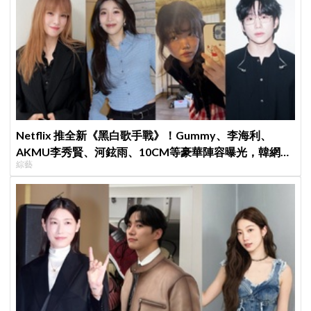
Netflix 推全新《黑白歌手戰》！Gummy、李海利、
AKMU李秀賢、河鉉雨、10CM等豪華陣容曝光，韓網驚
綜藝
呼：「誰來當評審？」