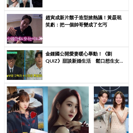
鎬童缺席成最大焦點
趙寅成新片鬍子造型掀熱議！黃晸珉
笑虧：把一個帥哥變成了乞丐
金鍾國公開愛妻暖心舉動！《劉
QUIZ》甜談新婚生活 鬆口想生女兒
引發熱議