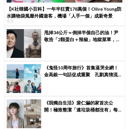
【K社韓國小百科】一年半狂賣178萬個！Olive Young防
水購物袋風靡外國遊客，機場「人手一個」成新奇景
生活
甩掉34公斤＝倒掉半個自己的油！尹
敬浩「2顆蛋白＋辣椒」地獄菜單，你
敢抄嗎？
《鬼怪10周年旅行》首集逼哭全網！
金高銀一句話促成重聚 孔劉真情流
露勾起催淚回憶
《我獨自生活》裴仁爀的家首次公
開！極致整潔「連垃圾桶都沒有」每
天必做一件事