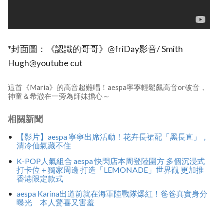
*封面圖：《認識的哥哥》@friDay影音/ Smith
Hugh@youtube cut
這首《Maria》的高音超難唱！aespa寧寧輕鬆飆高音or破音，
神童＆希澈在一旁為師妹擔心～
相關新聞
【影片】aespa 寧寧出席活動！花卉長裙配「黑長直」，
清冷仙氣藏不住
K-POP人氣組合 aespa 快閃店本周登陸圍方 多個沉浸式
打卡位＋獨家周邊 打造「LEMONADE」世界觀 更加推
香港限定款式
aespa Karina出道前就在海軍陸戰隊爆紅！爸爸真實身分
曝光 本人驚喜又害羞