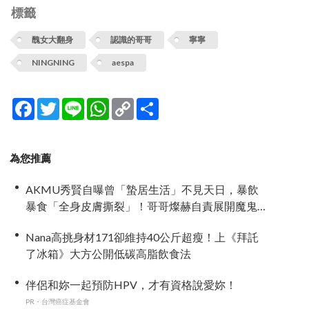
標籤
醜女大翻身
認識的哥哥
寧寧
NINGNING
aespa
Facebook
Twitter
Line
WhatsApp
Copy
分
Link
享
為您推薦
AKMU秀賢自曝曾「蟄居生活」不見天日，暴飲
暴食「全身皮膚撕裂」！哥哥燦赫自責展開魔鬼
訓練、同住每日監督
Nana高挑身材171卻維持40公斤超瘦！上《拜託
了冰箱》大方公開低碳高脂飲食法
伴侶和妳一起預防HPV，才有資格說愛妳！
PR・台灣癌症基金會