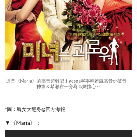
這首《Maria》的高音超難唱！aespa寧寧輕鬆飆高音or破音，
神童＆希澈在一旁為師妹擔心～
*圖：醜女大翻身@官方海報
▼《Maria》：