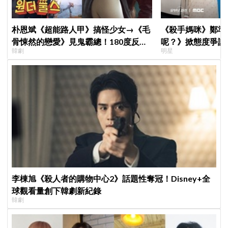
朴恩斌《超能路人甲》搞怪少女→《毛
《殺手媽咪》鄭準
骨悚然的戀愛》見鬼霸總！180度反差
呢？》掀態度爭議
韓劇
明星
演技獲讚「信看演員」
真的吐了」心疼喊
李棟旭《殺人者的購物中心2》話題性奪冠！Disney+全
球觀看量創下韓劇新紀錄
韓劇