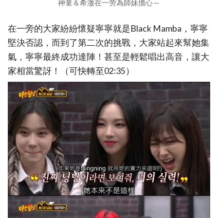
神童＆希澈在一旁為師妹擔心～
在一旁的大家紛紛懷疑寧寧就是Black Mamba，寧寧
堅決否認，而到了第二次的挑戰，大家站起來幫她集
氣，寧寧最終成功達陣！甚至是輕鬆唱出高音，讓大
家相當驚訝！（可快轉至02:35）