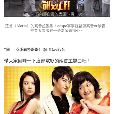
這首《Maria》的高音超難唱！aespa寧寧輕鬆飆高音or破音，
神童＆希澈在一旁為師妹擔心～
*圖：《認識的哥哥》@friDay影音
帶大家回味一下這部電影的兩首主題曲吧！