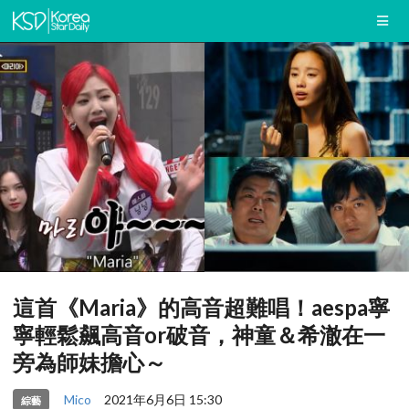
這首《Maria》的高音超難唱！aespa寧
寧輕鬆飆高音or破音，神童＆希澈在一
旁為師妹擔心～
Mico
2021年6月6日 15:30
綜藝