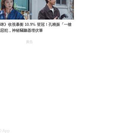
咪》收視暴衝 10.9% 登冠！孔曉振「一槍
極惡犯，神秘竊聽器埋伏筆
廣告
 App