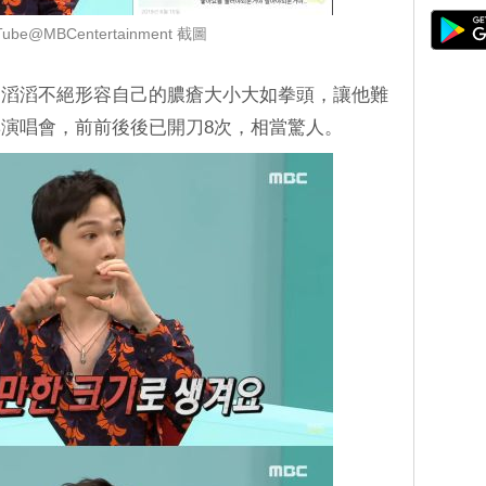
ube@MBCentertainment 截圖
還滔滔不絕形容自己的膿瘡大小大如拳頭，讓他難
演唱會，前前後後已開刀8次，相當驚人。