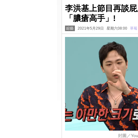
李洪基上節目再談屁
「膿瘡高手」!
綜藝
2021年5月29日 星期六08:00
草莓
封圖／YouT