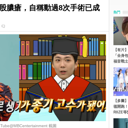
股膿瘡，自稱動過8次手術已成
熱門
【有片】
「全身
福音戰
【多圖】《
毯開跑！Re
RIIZE
ube@MBCentertainment 截圖