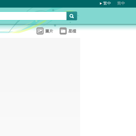
繁中
简中
圖片
星檔