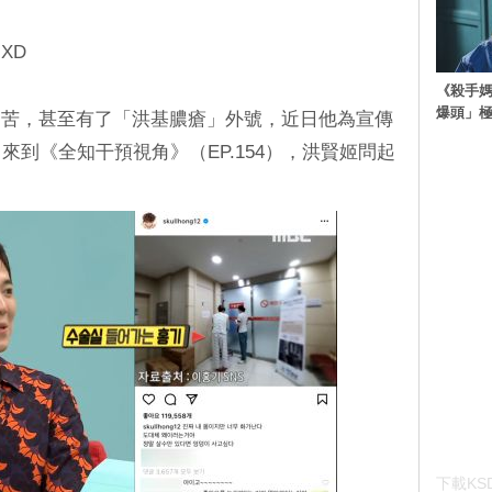
XD
《殺手媽
爆頭」
之苦，甚至有了「洪基膿瘡」外號，近日他為宣傳
ntry》來到《全知干預視角》（EP.154），洪賢姬問起
下載KSD