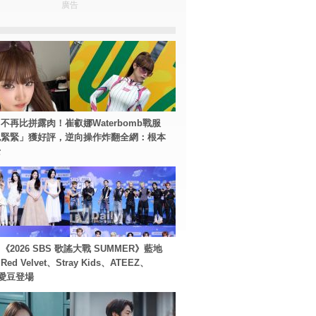
廣告
不再比拼露肉！崔叡娜Waterbomb戰服
包緊緊」獲好評，逆向操作炸翻全網：根本
士
2026 SBS 歌謠大戰 SUMMER》藍地
d Velvet、Stray Kids、ATEEZ、
等愛豆登場