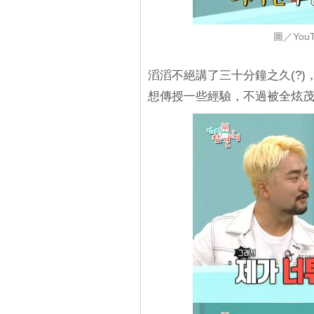
圖／YouT
滔滔不絕講了三十分鐘之久(?)
想傳授一些經驗，不過被全炫