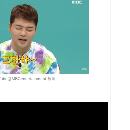
ube@MBCentertainment 截圖