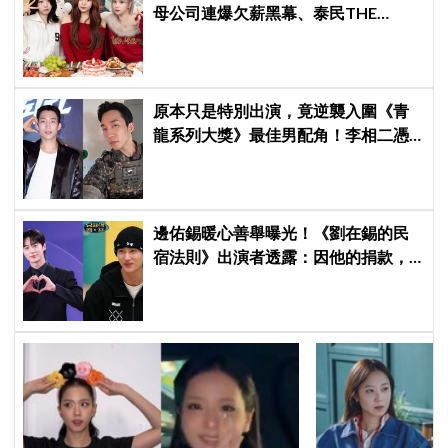
母公司連爆欠薪黑幕、泰民THE
BOYZ李昇基集體逃亡
原本只是特別出演，竟逆襲入圍《青
龍系列大獎》最佳男配角！李相二憑
《菜鳥伙房兵》黃錫浩寫下「最強特
別出演」傳奇
邊佑錫暖心善舉曝光！《劉在錫的民
宿法則》出演者透露：因他的捐款，
兒童患者順利完成治療