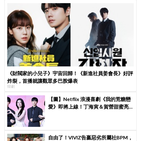
《財閥家的小兒子》宇宙回歸！《新進社員姜會長》好評
炸裂，首播就讓觀眾多巴胺爆表
韓劇
【圖】Netflix 浪漫喜劇《我的荒糖戀
愛》即將上線！丁海寅＆賀營甜蜜亮
相製作發表會，甜蜜CP化學反應引期
待
自由了！VIVIZ告贏惡劣所屬社BPM，