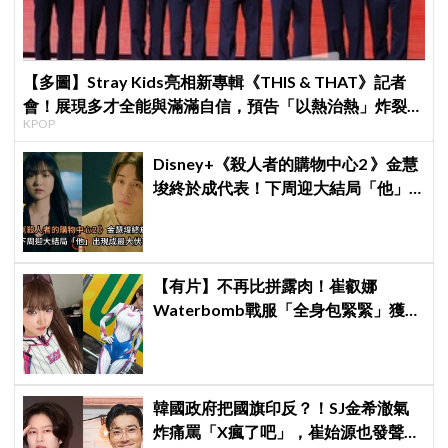
【多圖】Stray Kids亮相新專輯《THIS & THAT》記者
會！展現多才全能與滿滿自信，預告「以熱治熱」炸裂夏
KPOP
日音樂圈
Disney+《殺人者的購物中心2 》金慧
埈終於成代表！下周迎大結局「他」
出現成最大伏筆
【有片】不再比拼露肉！崔叡娜
Waterbomb戰服「全身包緊緊」獲好
評，逆向操作炸翻全場：根本福音戰
士
韓國政府把國旗印反？！SJ金希澈氣
炸痛罵「X瘋了吧」，崔始源也發聲挺