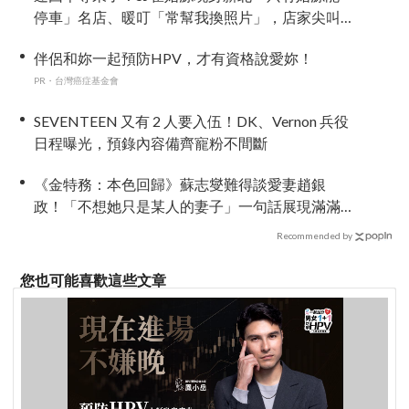
停車」名店、暖叮「常幫我換照片」，店家尖叫
合照網笑翻：這輩子不能脫粉了
伴侶和妳一起預防HPV，才有資格說愛妳！
PR・台灣癌症基金會
SEVENTEEN 又有 2 人要入伍！DK、Vernon 兵役
日程曝光，預錄內容備齊寵粉不間斷
《金特務：本色回歸》蘇志燮難得談愛妻趙銀
政！「不想她只是某人的妻子」一句話展現滿滿
尊重與愛
Recommended by
您也可能喜歡這些文章