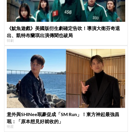
《魷魚遊戲》美國版衍生劇確定告吹！導演大衛芬奇退
出、凱特布蘭琪出演傳聞也破局
韓劇
意外與SHINee珉豪促成「SM Run」！東方神起最強昌
珉：「原本想見好就收的」
明星