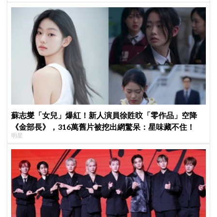
蘇志燮「女兒」爆紅！新人演員徐貹旼「零作品」空降
《金部長》，316萬舊片被挖出網驚呆：星味藏不住！
明星